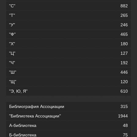
"С"
882
"Т"
265
"У"
246
"Ф"
465
"Х"
180
"Ц"
127
"Ч"
192
"Ш"
446
"Щ"
120
"Э, Ю, Я"
610
Библиография Ассоциации
315
"Библиотека Ассоциации"
1944
А-библиотека
48
Б-библиотека
75