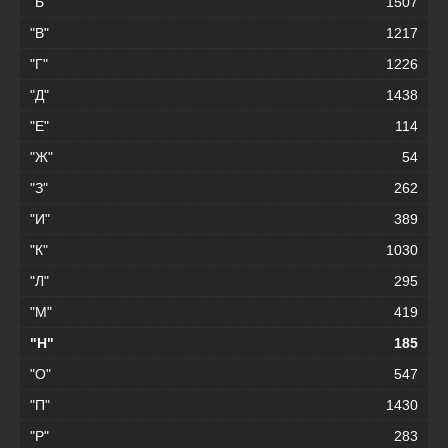
"Б"
1507
"В"
1217
"Г"
1226
"Д"
1438
"Е"
114
"Ж"
54
"З"
262
"И"
389
"К"
1030
"Л"
295
"М"
419
"Н"
185
"О"
547
"П"
1430
"Р"
283