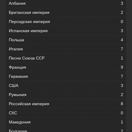
Албания
3
Британская империя
2
Персидская империя
0
Испанская империя
3
Польша
4
Италия
7
Песни Союза ССР
1
Франция
9
Германия
7
США
3
Румыния
2
Российская империя
8
СХС
0
Македония
1
Болгария
2