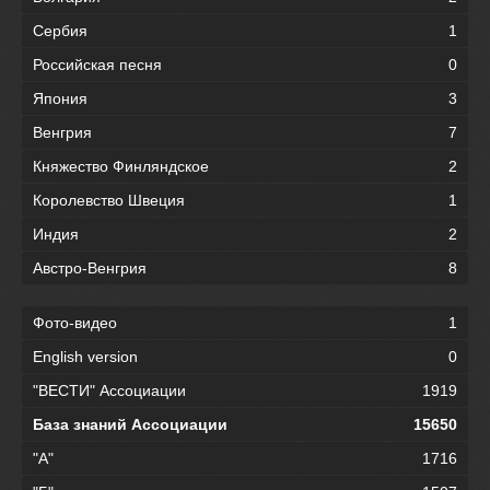
Сербия
1
Российская песня
0
Япония
3
Венгрия
7
Княжество Финляндское
2
Королевство Швеция
1
Индия
2
Австро-Венгрия
8
Фото-видео
1
English version
0
"ВЕСТИ" Ассоциации
1919
База знаний Ассоциации
15650
"А"
1716