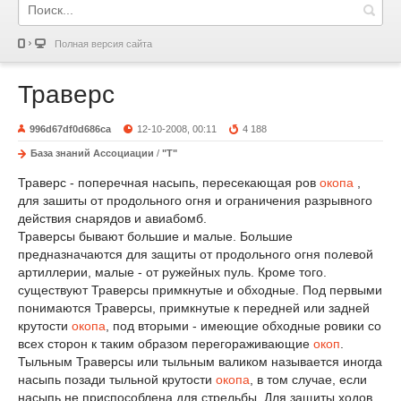
Полная версия сайта
Траверс
996d67df0d686ca
12-10-2008, 00:11
4 188
База знаний Ассоциации
/
"Т"
Траверс - поперечная насыпь, пересекающая ров
окопа
,
для зашиты от продольного огня и ограничения разрывного
действия снарядов и авиабомб.
Траверсы бывают большие и малые. Большие
предназначаются для защиты от продольного огня полевой
артиллерии, малые - от ружейных пуль. Кроме того.
существуют Траверсы примкнутые и обходные. Под первыми
понимаются Траверсы, примкнутые к передней или задней
крутости
окопа
, под вторыми - имеющие обходные ровики со
всех сторон к таким образом перегораживающие
окоп
.
Тыльным Траверсы или тыльным валиком называется иногда
насыпь позади тыльной крутости
окопа
, в том случае, если
насыпь не приспособлена для стрельбы. Для защиты ходов