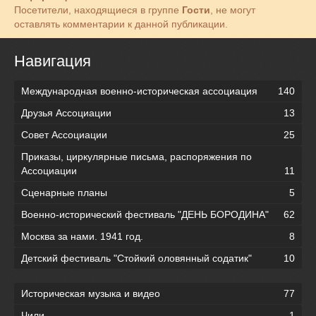
Посетители, находящиеся в группе
Гости
, не могут
оставлять комментарии к данной публикации.
Навигация
Международная военно-историческая ассоциация
140
Друзья Ассоциации
13
Совет Ассоциации
25
Приказы, циркулярные письма, распоряжения по
Ассоциации
11
Сценарные планы
5
Военно-исторический фестиваль "ДЕНЬ БОРОДИНА"
62
Москва за нами. 1941 год.
8
Детский фестиваль "Стойкий оловянный содатик"
10
Историческая музыка и видео
77
Чили
1