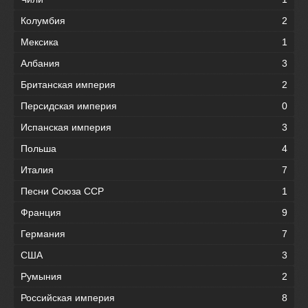
Колумбия
2
Мексика
1
Албания
3
Британская империя
2
Персидская империя
0
Испанская империя
3
Польша
4
Италия
7
Песни Союза ССР
1
Франция
9
Германия
7
США
3
Румыния
2
Российская империя
8