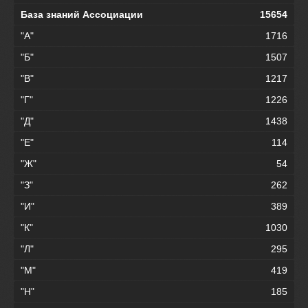
База знаний Ассоциации
15654
"А"
1716
"Б"
1507
"В"
1217
"Г"
1226
"Д"
1438
"Е"
114
"Ж"
54
"З"
262
"И"
389
"К"
1030
"Л"
295
"М"
419
"Н"
185