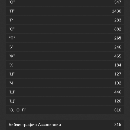
"О"
547
"П"
1430
"Р"
283
"С"
882
"Т"
265
"У"
246
"Ф"
465
"Х"
184
"Ц"
127
"Ч"
192
"Ш"
446
"Щ"
120
"Э, Ю, Я"
610
Библиография Ассоциации
315