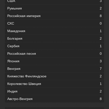
США
3
Румыния
2
Российская империя
8
СХС
0
Македония
1
Болгария
2
Сербия
1
Российская песня
0
Япония
3
Венгрия
7
Княжество Финляндское
2
Королевство Швеция
1
Индия
2
Австро-Венгрия
8