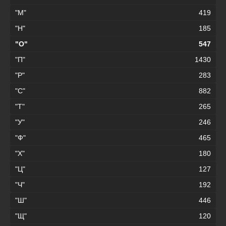
"М"
419
"Н"
185
"О"
547
"П"
1430
"Р"
283
"С"
882
"Т"
265
"У"
246
"Ф"
465
"Х"
180
"Ц"
127
"Ч"
192
"Ш"
446
"Щ"
120