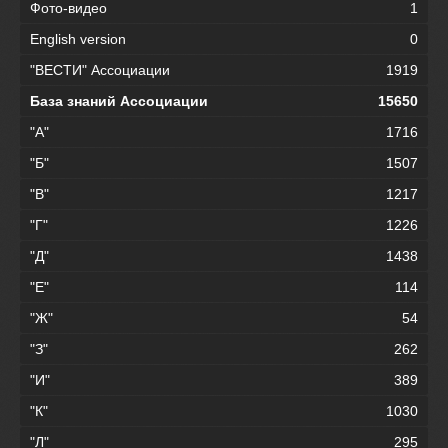
Фото-видео
1
English version
0
"ВЕСТИ" Ассоциации
1919
База знаний Ассоциации
15650
"А"
1716
"Б"
1507
"В"
1217
"Г"
1226
"Д"
1438
"Е"
114
"Ж"
54
"З"
262
"И"
389
"К"
1030
"Л"
295