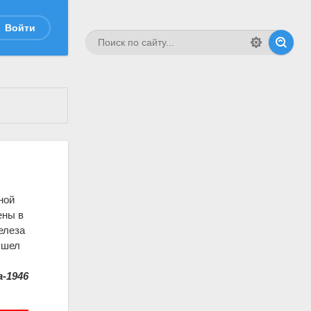
Войти
ной
ены в
елеза
 шел
-1946