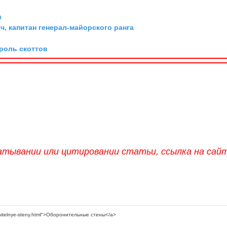
и
, капитан генерал-майорского ранга
ороль скоттов
атывании или цитировании статьи, ссылка на сай