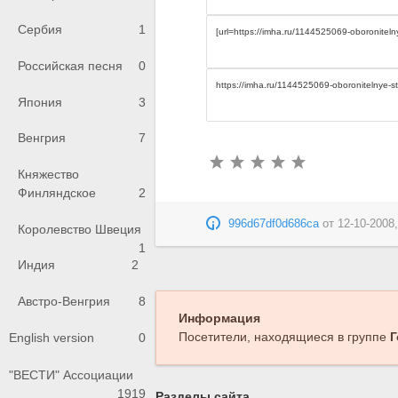
Сербия
1
Российская песня
0
Япония
3
Венгрия
7
Княжество
Финляндское
2
996d67df0d686ca
от
12-10-2008,
Королевство Швеция
1
Индия
2
Австро-Венгрия
8
Информация
Посетители, находящиеся в группе
Г
English version
0
"ВЕСТИ" Ассоциации
1919
Разделы сайта