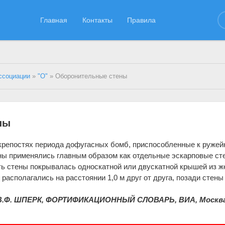
Главная
Контакты
Правила
ссоциации
»
"О"
» Оборонительные стены
ны
крепостях периода дофугасных бомб, приспособленные к ружей
ны применялись главным образом как отдельные эскарповые ст
ть стены покрывалась односкатной или двускатной крышей из ж
располагались на расстоянии 1,0 м друг от друга, позади стены
В.Ф. ШПЕРК, ФОРТИФИКАЦИОННЫЙ СЛОВАРЬ, ВИА, Москва