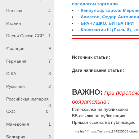
предлогом торговли
-
Кенвульф, король Мерси
Польша
4
-
Ахматов, Федор Антонович
-
БРАНИШКО, БИТВА ПРИ
Италия
7
-
Константин III (Лысый), к
Песни Союза ССР
1
Франция
9
Источник статьи:
Германия
7
Дата написания статьи:
США
3
Румыния
2
ВАЖНО:
При перепеч
Российская империя
обязательна !
8
html-ссылка на публикацию
СХС
0
BB-ссылка на публикацию
Прямая ссылка на публикацию
Македония
1
Болгария
2