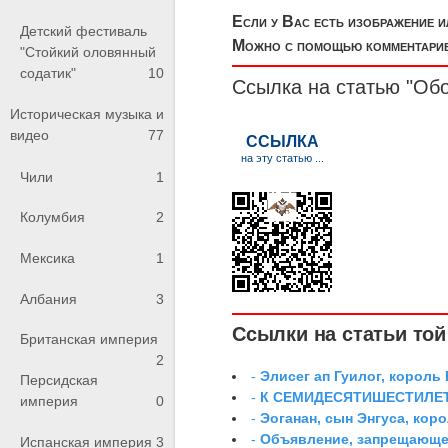
Если у Вас есть изображение 
Детский фестиваль
Можно с помощью комментариев
"Стойкий оловянный
содатик"
10
Ссылка на статью "Об
Историческая музыка и
видео
77
Чили
1
Колумбия
2
Мексика
1
Албания
3
Ссылки на статьи той 
Британская империя
2
-
Элисег ап Гуилог, король
Персидская
-
К СЕМИДЕСЯТИШЕСТИЛЕ
империя
0
-
Эоганан, сын Энгуса, кор
-
Объявление, запрещающее
Испанская империя
3