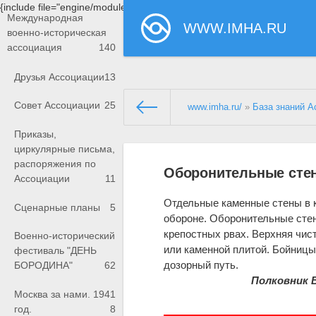
{include file="engine/modules/saperu/head.php"}
Международная
WWW.IMHA.RU
военно-историческая
ассоциация
140
Друзья Ассоциации
13
Совет Ассоциации
25
www.imha.ru/
»
База знаний А
Приказы,
циркулярные письма,
распоряжения по
Оборонительные сте
Ассоциации
11
Отдельные каменные стены в 
Сценарные планы
5
обороне. Оборонительные сте
крепостных рвах. Верхняя чис
Военно-исторический
или каменной плитой. Бойницы 
фестиваль "ДЕНЬ
дозорный путь.
БОРОДИНА"
62
Полковник 
Москва за нами. 1941
год.
8