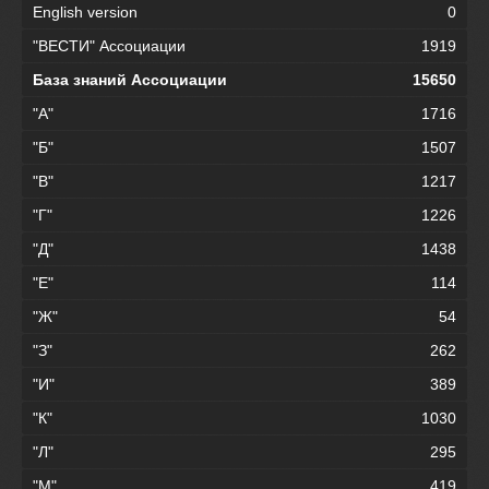
English version
0
"ВЕСТИ" Ассоциации
1919
База знаний Ассоциации
15650
"А"
1716
"Б"
1507
"В"
1217
"Г"
1226
"Д"
1438
"Е"
114
"Ж"
54
"З"
262
"И"
389
"К"
1030
"Л"
295
"М"
419