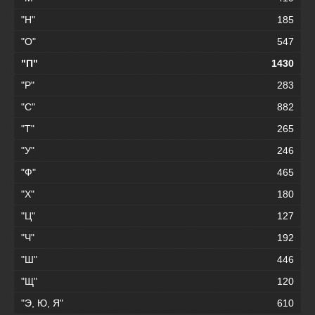
"Н"
185
"О"
547
"П"
1430
"Р"
283
"С"
882
"Т"
265
"У"
246
"Ф"
465
"Х"
180
"Ц"
127
"Ч"
192
"Ш"
446
"Щ"
120
"Э, Ю, Я"
610