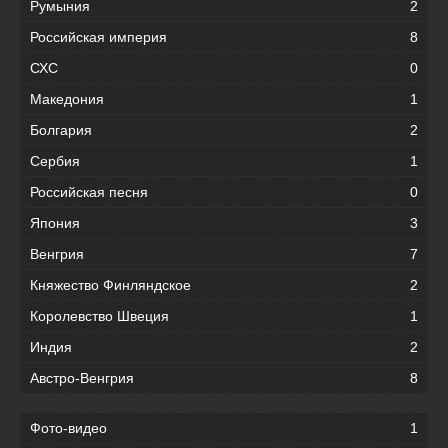
Румыния
2
Российская империя
8
СХС
0
Македония
1
Болгария
2
Сербия
1
Российская песня
0
Япония
3
Венгрия
7
Княжество Финляндское
2
Королевство Швеция
1
Индия
2
Австро-Венгрия
8
Фото-видео
1