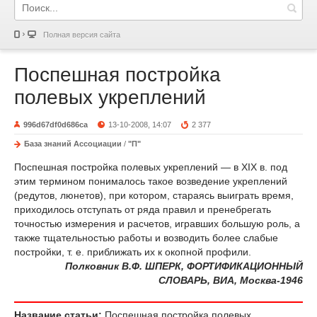
Полная версия сайта
Поспешная постройка
полевых укреплений
996d67df0d686ca
13-10-2008, 14:07
2 377
База знаний Ассоциации
/
"П"
Поспешная постройка полевых укреплений — в XIX в. под
этим термином понималось такое возведение укреплений
(редутов, люнетов), при котором, стараясь выиграть время,
приходилось отступать от ряда правил и пренебрегать
точностью измерения и расчетов, игравших большую роль, а
также тщательностью работы и возводить более слабые
постройки, т. е. приближать их к окопной профили.
Полковник В.Ф. ШПЕРК, ФОРТИФИКАЦИОННЫЙ
СЛОВАРЬ, ВИА, Москва-1946
Название статьи:
Поспешная постройка полевых