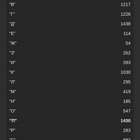
"В"
1217
"Г"
1226
"Д"
1438
"Е"
114
"Ж"
54
"З"
262
"И"
393
"К"
1030
"Л"
295
"М"
419
"Н"
185
"О"
547
"П"
1430
"Р"
283
"С"
882