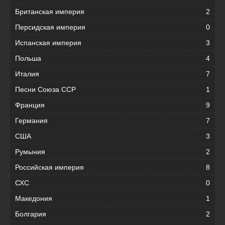
Британская империя
2
Персидская империя
0
Испанская империя
3
Польша
4
Италия
7
Песни Союза ССР
1
Франция
9
Германия
7
США
3
Румыния
2
Российская империя
8
СХС
0
Македония
1
Болгария
2