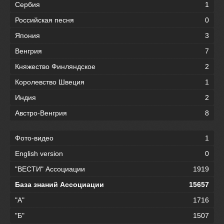
Сербия
1
Российская песня
0
Япония
3
Венгрия
7
Княжество Финляндское
2
Королевство Швеция
1
Индия
2
Австро-Венгрия
8
Фото-видео
1
English version
0
"ВЕСТИ" Ассоциации
1919
База знаний Ассоциации
15657
"А"
1716
"Б"
1507