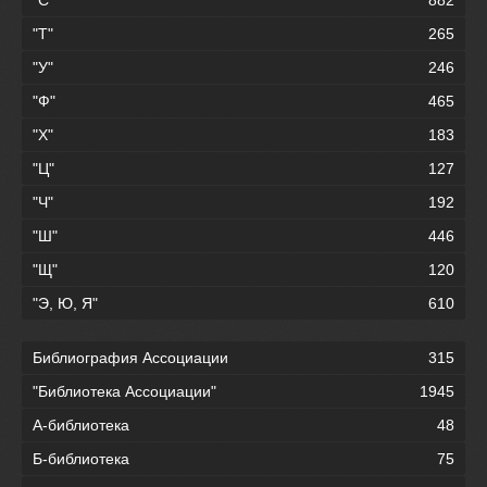
"Т"
265
"У"
246
"Ф"
465
"Х"
183
"Ц"
127
"Ч"
192
"Ш"
446
"Щ"
120
"Э, Ю, Я"
610
Библиография Ассоциации
315
"Библиотека Ассоциации"
1945
А-библиотека
48
Б-библиотека
75