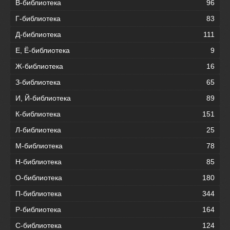
В-библиотека
96
Г-библиотека
83
Д-библиотека
111
Е, Ё-библиотека
9
Ж-библиотека
16
З-библиотека
65
И, Й-библиотека
89
К-библиотека
151
Л-библиотека
25
М-библиотека
78
Н-библиотека
85
О-библиотека
180
П-библиотека
344
Р-библиотека
164
С-библиотека
124