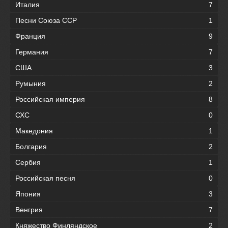
Италия
7
Песни Союза ССР
1
Франция
9
Германия
7
США
3
Румыния
2
Российская империя
8
СХС
0
Македония
1
Болгария
2
Сербия
1
Российская песня
0
Япония
3
Венгрия
7
Княжество Финляндское
2