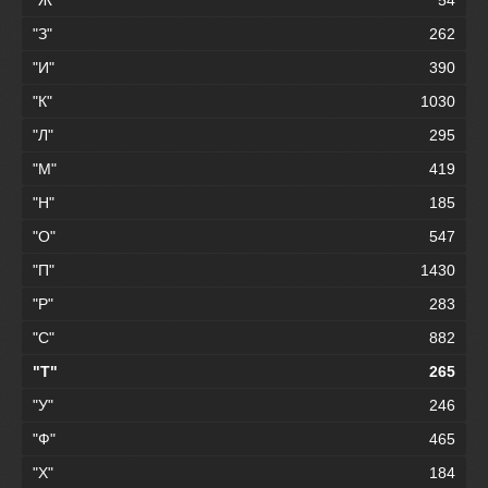
"З"
262
"И"
390
"К"
1030
"Л"
295
"М"
419
"Н"
185
"О"
547
"П"
1430
"Р"
283
"С"
882
"Т"
265
"У"
246
"Ф"
465
"Х"
184