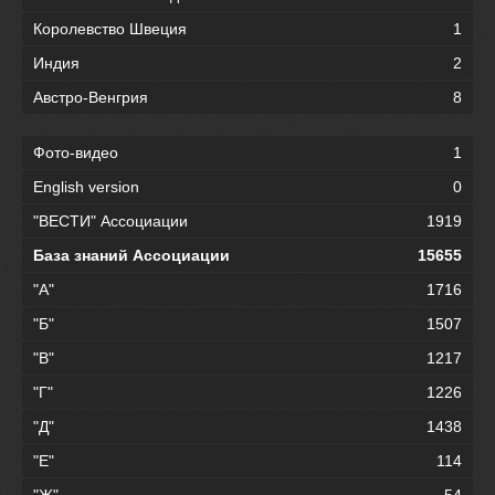
Королевство Швеция
1
Индия
2
Австро-Венгрия
8
Фото-видео
1
English version
0
"ВЕСТИ" Ассоциации
1919
База знаний Ассоциации
15655
"А"
1716
"Б"
1507
"В"
1217
"Г"
1226
"Д"
1438
"Е"
114
"Ж"
54