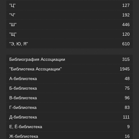
"Ц"
127
"Ч"
192
"Ш"
446
"Щ"
120
"Э, Ю, Я"
610
Библиография Ассоциации
315
"Библиотека Ассоциации"
1945
А-библиотека
48
Б-библиотека
75
В-библиотека
96
Г-библиотека
83
Д-библиотека
111
Е, Ё-библиотека
9
Ж-библиотека
16