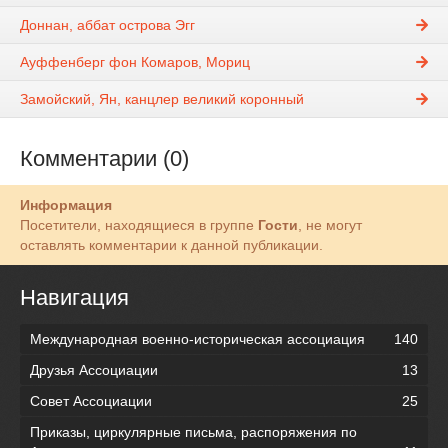
Доннан, аббат острова Эгг
Ауффенберг фон Комаров, Мориц
Замойский, Ян, канцлер великий коронный
Комментарии (0)
Информация
Посетители, находящиеся в группе
Гости
, не могут
оставлять комментарии к данной публикации.
Навигация
Международная военно-историческая ассоциация
140
Друзья Ассоциации
13
Совет Ассоциации
25
Приказы, циркулярные письма, распоряжения по