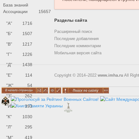
База знаний
Ассоциации
15657
Разделы сайта
"А"
1716
Расширенный поиск
"Б"
1507
Последние добавления
"В"
1217
Последние комментарии
Мобильная версия сайта
"Г"
1226
"Д"
1438
"Е"
114
Copyright © 2014–2022
www.imha.ru
All Righ
"Ж"
54
"З"
262
"И"
393
"К"
1030
"Л"
295
"М"
419