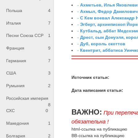
-
Ахметьев, Илья Яковлеви
Польша
4
-
Ахмыл, Федор Данилович,
-
С Кем воевал Александр 
Италия
7
-
Эгберт, архиепископ Йорк
-
Кутбальд, аббат Медсхэм
Песни Союза ССР
1
-
Дрест, сын Донуэля, коро
-
Дуб, король скоттов
Франция
9
-
Квентрит, аббатиса Уинчк
Германия
7
США
3
Источник статьи:
Румыния
2
Дата написания статьи:
Российская империя
8
ВАЖНО:
СХС
0
При перепеч
обязательна !
Македония
1
html-ссылка на публикацию
BB-ссылка на публикацию
Болгария
2