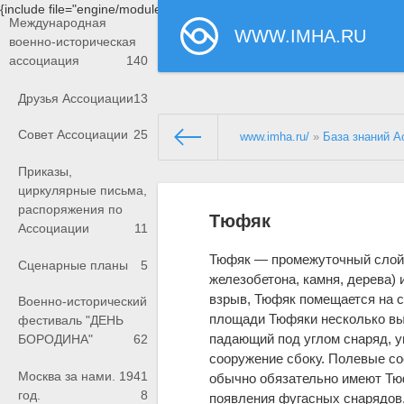
{include file="engine/modules/saperu/head.php"}
Международная
WWW.IMHA.RU
военно-историческая
ассоциация
140
Друзья Ассоциации
13
Совет Ассоциации
25
www.imha.ru/
»
База знаний А
Приказы,
циркулярные письма,
распоряжения по
Тюфяк
Ассоциации
11
Тюфяк — промежуточный слой 
Сценарные планы
5
железобетона, камня, дерева)
взрыв, Тюфяк помещается на сл
Военно-исторический
площади Тюфяки несколько вы
фестиваль "ДЕНЬ
падающий под углом снаряд, у
БОРОДИНА"
62
сооружение сбоку. Полевые со
Москва за нами. 1941
обычно обязательно имеют Тю
год.
8
появления фугасных снарядов, 