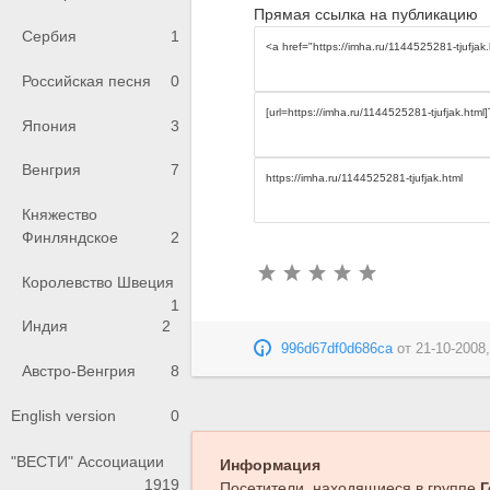
Прямая ссылка на публикацию
Сербия
1
Российская песня
0
Япония
3
Венгрия
7
Княжество
Финляндское
2
Королевство Швеция
1
Индия
2
996d67df0d686ca
от
21-10-2008,
Австро-Венгрия
8
English version
0
"ВЕСТИ" Ассоциации
Информация
1919
Посетители, находящиеся в группе
Г