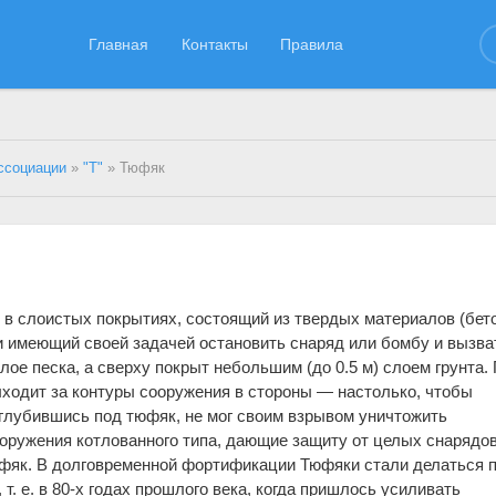
Главная
Контакты
Правила
ссоциации
»
"Т"
» Тюфяк
в слоистых покрытиях, состоящий из твердых материалов (бето
 и имеющий своей задачей остановить снаряд или бомбу и вызва
ое песка, а сверху покрыт небольшим (до 0.5 м) слоем грунта.
ходит за контуры сооружения в стороны — настолько, чтобы
глубившись под тюфяк, не мог своим взрывом уничтожить
оружения котлованного типа, дающие защиту от целых снарядов
фяк. В долговременной фортификации Тюфяки стали делаться 
т. е. в 80-х годах прошлого века, когда пришлось усиливать