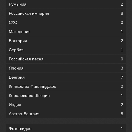
Румыния
2
Российская империя
8
СХС
0
Македония
1
Болгария
2
Сербия
1
Российская песня
0
Япония
3
Венгрия
7
Княжество Финляндское
2
Королевство Швеция
1
Индия
2
Австро-Венгрия
8
Фото-видео
1