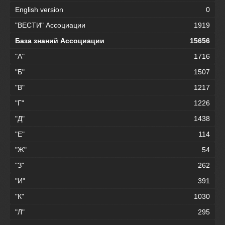
English version
0
"ВЕСТИ" Ассоциации
1919
База знаний Ассоциации
15656
"А"
1716
"Б"
1507
"В"
1217
"Г"
1226
"Д"
1438
"Е"
114
"Ж"
54
"З"
262
"И"
391
"К"
1030
"Л"
295