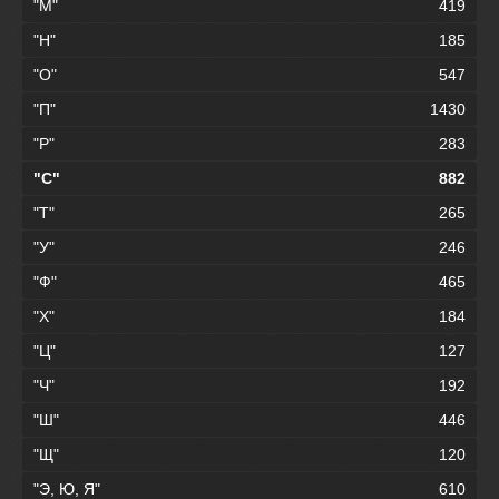
"М"
419
"Н"
185
"О"
547
"П"
1430
"Р"
283
"С"
882
"Т"
265
"У"
246
"Ф"
465
"Х"
184
"Ц"
127
"Ч"
192
"Ш"
446
"Щ"
120
"Э, Ю, Я"
610