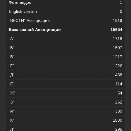
Фото-видео
1
English version
0
"ВЕСТИ" Ассоциации
1919
База знаний Ассоциации
15654
"А"
1716
"Б"
1507
"В"
1217
"Г"
1226
"Д"
1438
"Е"
114
"Ж"
54
"З"
262
"И"
389
"К"
1030
"Л"
295