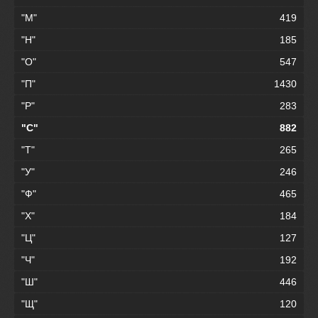
"М"
419
"Н"
185
"О"
547
"П"
1430
"Р"
283
"С"
882
"Т"
265
"У"
246
"Ф"
465
"Х"
184
"Ц"
127
"Ч"
192
"Ш"
446
"Щ"
120