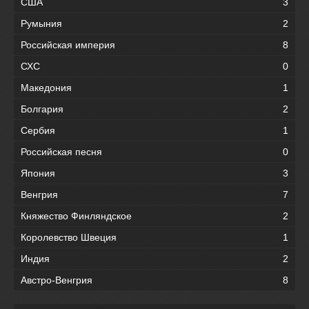
США
3
Румыния
2
Российская империя
8
СХС
0
Македония
1
Болгария
2
Сербия
1
Российская песня
0
Япония
3
Венгрия
7
Княжество Финляндское
2
Королевство Швеция
1
Индия
2
Австро-Венгрия
8