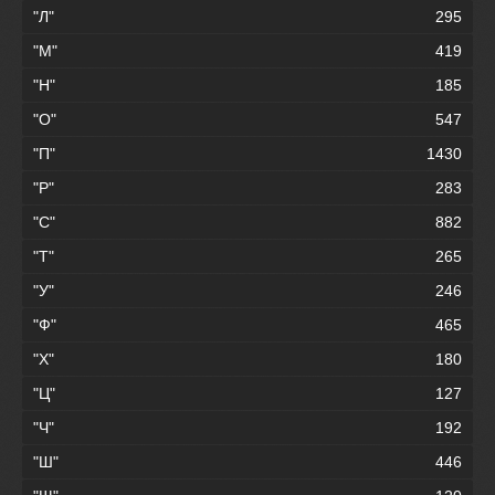
"Л"
295
"М"
419
"Н"
185
"О"
547
"П"
1430
"Р"
283
"С"
882
"Т"
265
"У"
246
"Ф"
465
"Х"
180
"Ц"
127
"Ч"
192
"Ш"
446