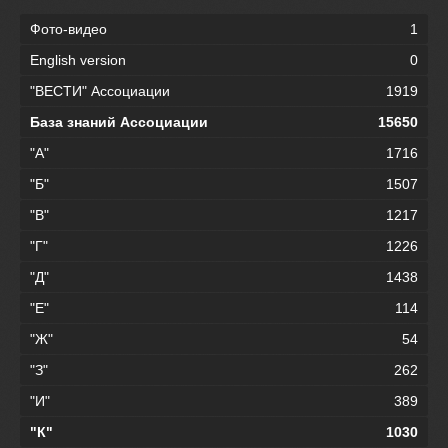
Фото-видео
1
English version
0
"ВЕСТИ" Ассоциации
1919
База знаний Ассоциации
15650
"А"
1716
"Б"
1507
"В"
1217
"Г"
1226
"Д"
1438
"Е"
114
"Ж"
54
"З"
262
"И"
389
"К"
1030