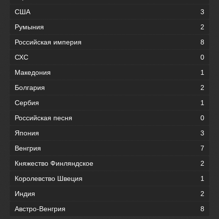
США
3
Румыния
2
Российская империя
8
СХС
0
Македония
1
Болгария
2
Сербия
1
Российская песня
0
Япония
3
Венгрия
7
Княжество Финляндское
2
Королевство Швеция
1
Индия
2
Австро-Венгрия
8