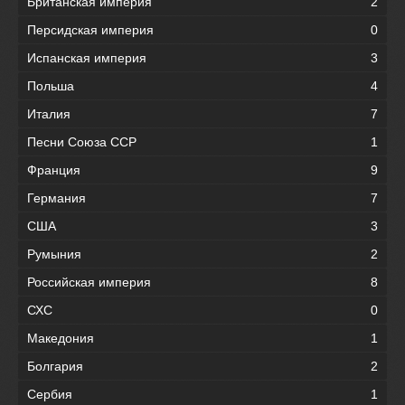
Британская империя
2
Персидская империя
0
Испанская империя
3
Польша
4
Италия
7
Песни Союза ССР
1
Франция
9
Германия
7
США
3
Румыния
2
Российская империя
8
СХС
0
Македония
1
Болгария
2
Сербия
1