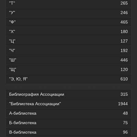
"Т"
265
"У"
246
"Ф"
465
"Х"
180
"Ц"
127
"Ч"
192
"Ш"
446
"Щ"
120
"Э, Ю, Я"
610
Библиография Ассоциации
315
"Библиотека Ассоциации"
1944
А-библиотека
48
Б-библиотека
75
В-библиотека
96