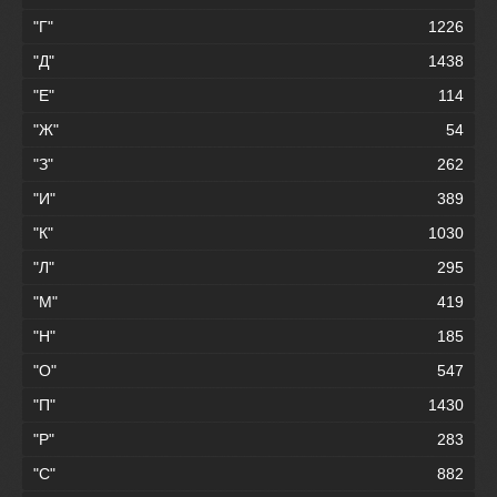
"Г"
1226
"Д"
1438
"Е"
114
"Ж"
54
"З"
262
"И"
389
"К"
1030
"Л"
295
"М"
419
"Н"
185
"О"
547
"П"
1430
"Р"
283
"С"
882