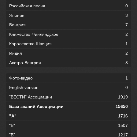
Российская песня
0
Япония
3
Венгрия
7
Княжество Финляндское
2
Королевство Швеция
1
Индия
2
Австро-Венгрия
8
Фото-видео
1
English version
0
"ВЕСТИ" Ассоциации
1919
База знаний Ассоциации
15650
"А"
1716
"Б"
1507
"В"
1217