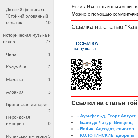
Если у Вас есть изображение 
Детский фестиваль
Можно с помощью комментариев
"Стойкий оловянный
содатик"
10
Ссылка на статью "Кав
Историческая музыка и
видео
77
Чили
1
Колумбия
2
Мексика
1
Албания
3
Ссылки на статьи той 
Британская империя
2
-
Ауэнфельд, Георг Август,
Персидская
-
Байе де Латур, Винценц
империя
0
-
Бабик, Адеодат, епископ
-
КОЛОТИНСКИЕ, дворяне
Испанская империя
3