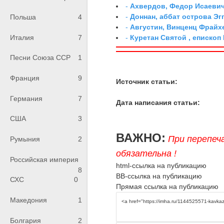
-
Ахвердов, Федор Исаевич
-
Доннан, аббат острова Эг
Польша
4
-
Августин, Винценц Фрайх
-
Куретан Святой , епископ
Италия
7
Песни Союза ССР
1
Франция
9
Источник статьи:
Германия
7
Дата написания статьи:
США
3
ВАЖНО:
При перепеч
Румыния
2
обязательна !
Российская империя
html-ссылка на публикацию
8
BB-ссылка на публикацию
СХС
0
Прямая ссылка на публикацию
Македония
1
Болгария
2