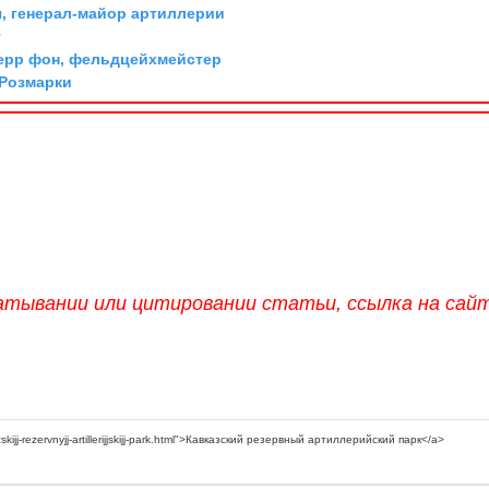
, генерал-майор артиллерии
г
ерр фон, фельдцейхмейстер
 Розмарки
атывании или цитировании статьи, ссылка на сай