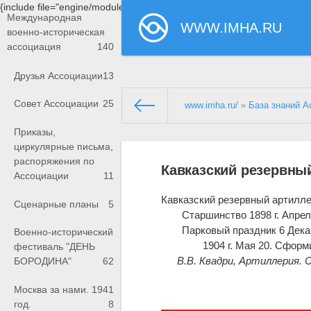
{include file="engine/modules/saperu/head.php"}
Международная
WWW.IMHA.RU
военно-историческая
ассоциация
140
Друзья Ассоциации
13
Совет Ассоциации
25
www.imha.ru/
»
База знаний А
Приказы,
циркулярные письма,
распоряжения по
Кавказский резервны
Ассоциации
11
Кавказский резервный артилле
Сценарные планы
5
Старшинство 1898 г. Апрел
Парковый праздник 6 Дека
Военно-исторический
1904 г. Мая 20. Сфор
фестиваль "ДЕНЬ
В.В. Квадри, Артиллерия.
БОРОДИНА"
62
Москва за нами. 1941
год.
8