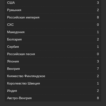
США
3
Румыния
2
Российская империя
8
СХС
0
Македония
1
Болгария
2
Сербия
1
Российская песня
0
Япония
3
Венгрия
7
Княжество Финляндское
2
Королевство Швеция
1
Индия
2
Австро-Венгрия
8