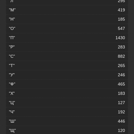
"Л"
295
"М"
419
"Н"
185
"О"
547
"П"
1430
"Р"
283
"С"
882
"Т"
265
"У"
246
"Ф"
465
"Х"
183
"Ц"
127
"Ч"
192
"Ш"
446
"Щ"
120