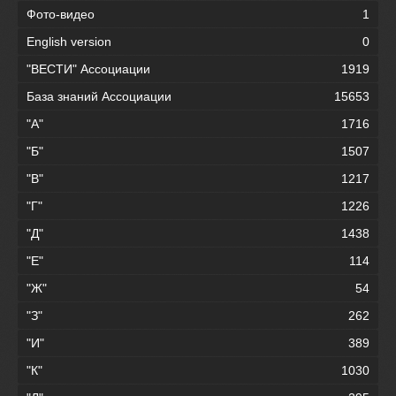
Фото-видео
1
English version
0
"ВЕСТИ" Ассоциации
1919
База знаний Ассоциации
15653
"А"
1716
"Б"
1507
"В"
1217
"Г"
1226
"Д"
1438
"Е"
114
"Ж"
54
"З"
262
"И"
389
"К"
1030