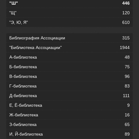
"Ш"
446
"Щ"
120
"Э, Ю, Я"
610
Библиография Ассоциации
315
"Библиотека Ассоциации"
1944
А-библиотека
48
Б-библиотека
75
В-библиотека
96
Г-библиотека
83
Д-библиотека
111
Е, Ё-библиотека
9
Ж-библиотека
16
З-библиотека
65
И, Й-библиотека
89