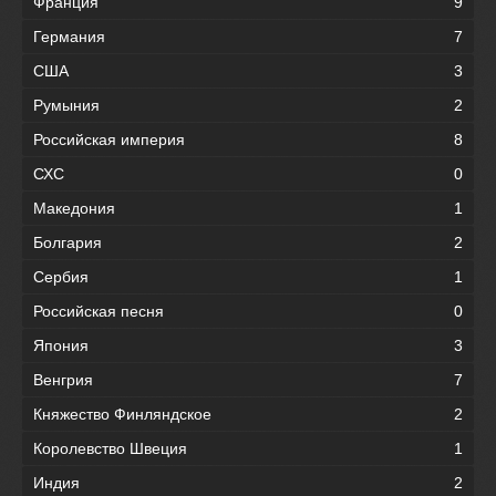
Франция
9
Германия
7
США
3
Румыния
2
Российская империя
8
СХС
0
Македония
1
Болгария
2
Сербия
1
Российская песня
0
Япония
3
Венгрия
7
Княжество Финляндское
2
Королевство Швеция
1
Индия
2