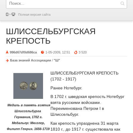
Полная версия сайта
ШЛИССЕЛЬБУРГСКАЯ
КРЕПОСТЬ
996d67df0d686ca
1-05-2009, 12:51
3 520
База знаний Ассоциации
/
"Ш"
ШЛИССЕЛЬБУРГСКАЯ КРЕПОСТЬ
(1702 - 1917)
Ранее Нотебург.
В 1702 г. шведская крепость Нотебург
взята русскими войсками.
Медаль в память взятия
Переименована Петром I в
Шлиссельбурга
Шлиссельбург.
Германия, 1702 г.
Как крепость упразднена 31 марта
Медальер: Мюллер,
1810 г., до 1917 г. существовала как
Филипп Генрих. 1656-1719