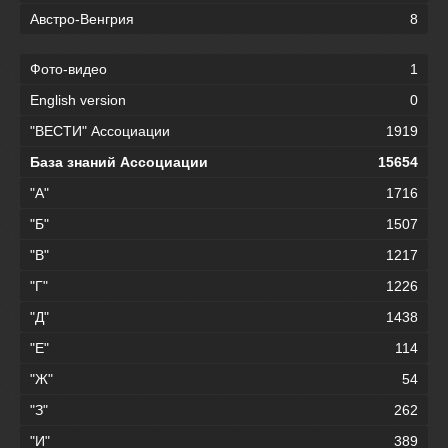
Австро-Венгрия
8
Фото-видео
1
English version
0
"ВЕСТИ" Ассоциации
1919
База знаний Ассоциации
15654
"А"
1716
"Б"
1507
"В"
1217
"Г"
1226
"Д"
1438
"Е"
114
"Ж"
54
"З"
262
"И"
389