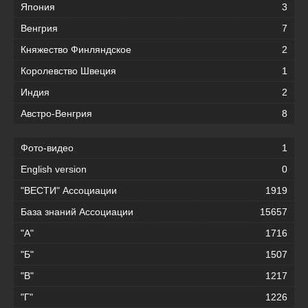
Япония
3
Венгрия
7
Княжество Финляндское
2
Королевство Швеция
1
Индия
2
Австро-Венгрия
8
Фото-видео
1
English version
0
"ВЕСТИ" Ассоциации
1919
База знаний Ассоциации
15657
"А"
1716
"Б"
1507
"В"
1217
"Г"
1226