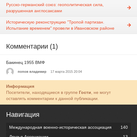
Русско-германский союз: геополитическая сила,
разрушенная англосаксами
Историческую реконструкцию "Тропой партизан.
Испытание временем" провели в Ивановском районе
Комментарии (1)
Бакинец 1955 ВМФ
попов владимир
17 марта 2015 20:04
Информация
Посетители, находящиеся в группе
Гости
, не могут
оставлять комментарии к данной публикации.
Навигация
Международная военно-историческая ассоциация
140
Друзья Ассоциации
13