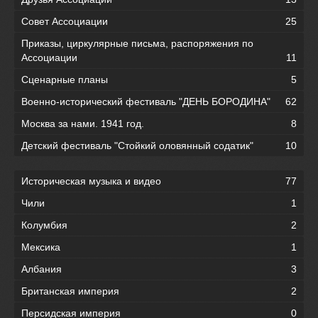
Совет Ассоциации
25
Приказы, циркулярные письма, распоряжения по
Ассоциации
11
Сценарные планы
5
Военно-исторический фестиваль "ДЕНЬ БОРОДИНА"
62
Москва за нами. 1941 год.
8
Детский фестиваль "Стойкий оловянный содатик"
10
Историческая музыка и видео
77
Чили
1
Колумбия
2
Мексика
1
Албания
3
Британская империя
2
Персидская империя
0