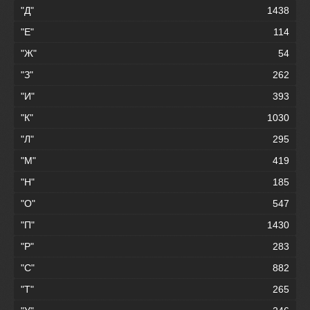
"Д"
1438
"Е"
114
"Ж"
54
"З"
262
"И"
393
"К"
1030
"Л"
295
"М"
419
"Н"
185
"О"
547
"П"
1430
"Р"
283
"С"
882
"Т"
265