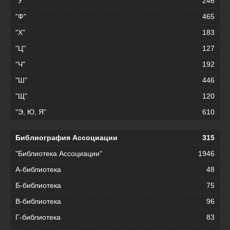
"У"
246
"Ф"
465
"Х"
183
"Ц"
127
"Ч"
192
"Ш"
446
"Щ"
120
"Э, Ю, Я"
610
Библиография Ассоциации
315
"Библиотека Ассоциации"
1946
А-библиотека
48
Б-библиотека
75
В-библиотека
96
Г-библиотека
83