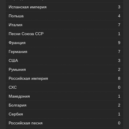
Испанская империя
3
Польша
4
Италия
7
Песни Союза ССР
1
Франция
9
Германия
7
США
3
Румыния
2
Российская империя
8
СХС
0
Македония
1
Болгария
2
Сербия
1
Российская песня
0