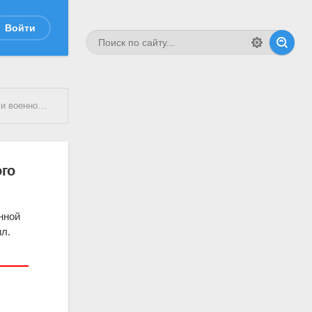
Войти
овине 18 века).
ого
нной
ил.