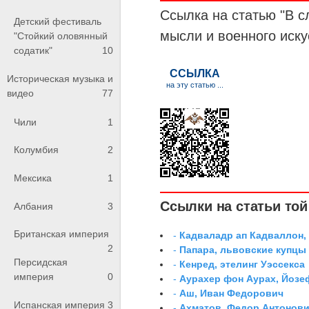
Ссылка на статью "В с
Детский фестиваль
мысли и военного иску
"Стойкий оловянный
содатик"
10
Историческая музыка и
видео
77
Чили
1
Колумбия
2
Мексика
1
Ссылки на статьи той 
Албания
3
Британская империя
-
Кадваладр ап Кадваллон,
2
-
Папара, львовские купцы
Персидская
-
Кенред, этелинг Уэссекса
империя
0
-
Аурахер фон Аурах, Йозе
-
Аш, Иван Федорович
Испанская империя
3
-
Ахматов, Федор Антонович