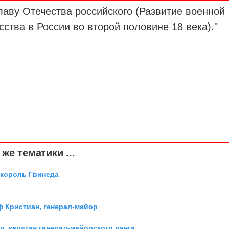
лаву Отечества российского (Развитие военной
сства в России во второй половине 18 века)."
же тематики ...
 король Гвинеда
ф Кристиан, генерал-майор
, капитан генерал-майорского ранга