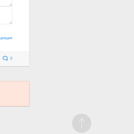
циации
0