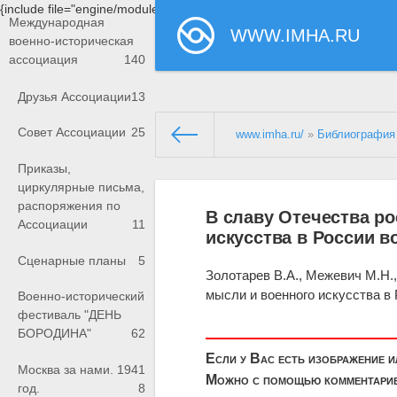
{include file="engine/modules/saperu/head.php"}
Международная
WWW.IMHA.RU
военно-историческая
ассоциация
140
Друзья Ассоциации
13
Совет Ассоциации
25
www.imha.ru/
»
Библиография
Приказы,
циркулярные письма,
распоряжения по
В славу Отечества ро
Ассоциации
11
искусства в России в
Сценарные планы
5
Золотарев В.А., Межевич М.Н.
мысли и военного искусства в Р
Военно-исторический
фестиваль "ДЕНЬ
БОРОДИНА"
62
Если у Вас есть изображение 
Москва за нами. 1941
Можно с помощью комментариев
год.
8