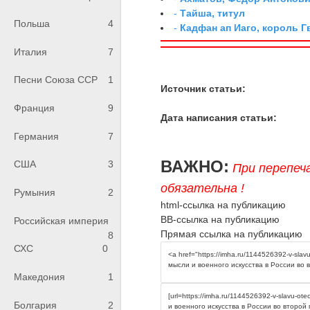
-
Тайша, титул
Польша
4
-
Кадфан ап Иаго, король Г
Италия
7
Песни Союза ССР
1
Источник статьи:
Франция
9
Дата написания статьи:
Германия
7
ВАЖНО:
США
3
При перепеч
обязательна !
Румыния
2
html-ссылка на публикацию
BB-ссылка на публикацию
Российская империя
Прямая ссылка на публикацию
8
СХС
0
Македония
1
Болгария
2