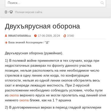
Полная версия сайта
Двухъярусная оборона
996d67df0d686ca
17-06-2009, 20:24
3 540
База знаний Ассоциации
/
"Д"
Двухъярусная оборона (ружейная).
1) В полевой войне применяется в тех случаях, когда при
недостаточных размерах по фронту данного участка
позиции, нельзя расположить на нем необходимое число
стрелков в одну линию или когда, по конфигурации
отлогости, нельзя из одной линии окопов обстрелять весь
скат и впереди лежащую местность. При 2-ярусной
расположении необходимо соблюдать условие, чтобы пули
из
окопа
верхнего яруса не могли пролетать над линией огня
нижнего
окопа
ближе, как на 1 ? аршина
2) В долговременных верках в период гладкой артиллерии