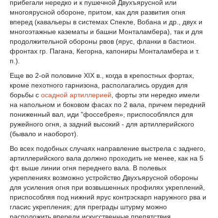
прибегали нередко и к пушечной Двухъярусной или
многоярусной обороне, притом, как для развития огня
вперед (кавальеры в системах Спекле, Вобана и др., двух и
многоэтажные казематы и башни Монталамбера), так и для
продолжительной обороны рвов (ярус, фланки в бастион.
фронтах гр. Пагана, Кегорна, капониры Монталамбера и т.
п.).
Еще во 2-ой половине XIX в., когда в крепостных фортах,
кроме пехотного гарнизона, располагались орудия для
борьбы с
осадной артиллерией
, форты эти нередко имели
на напольном и боковом фасах по 2 вала, причем передний
пониженный вал, иди "фоссебрея», приспособлялся для
ружейного огня, а задний высокий - для артиллерийского
(бывало и наоборот).
Во всех подобных случаях направление выстрела с заднего,
артиллерийского вала должно проходить не менее, как на 5
фт. выше линии огня переднего вала. В полевых
укреплениях возможно устройство Двухъярусной обороны
для усиления огня при возвышенных профилях укреплений,
приспособляя под нижний ярус контрэскарп наружного рва и
гласис укрепления; для преграды штурму можно
расположить впереди искусственные препятствия.