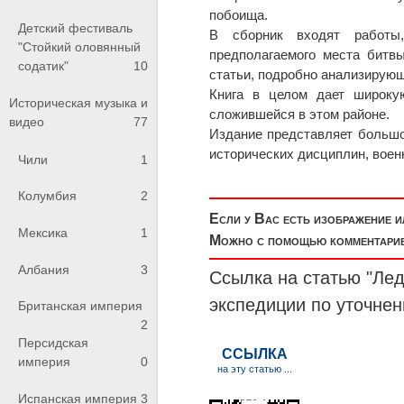
побоища.
Детский фестиваль
В сборник входят работы,
"Стойкий оловянный
предполагаемого места битв
содатик"
10
статьи, подробно анализирующ
Книга в целом дает широкую
Историческая музыка и
сложившейся в этом районе.
видео
77
Издание представляет большо
исторических дисциплин, военн
Чили
1
Колумбия
2
Если у Вас есть изображение 
Мексика
1
Можно с помощью комментариев
Албания
3
Ссылка на статью "Лед
экспедиции по уточне
Британская империя
2
Персидская
империя
0
Испанская империя
3