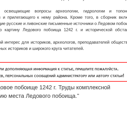
 освещающие вопросы археологии, гидрологии и топон
ы и прилегающего к нему района. Кроме того, в сборник вк
ие русские и ливонские письменные источники о Ледовом побо
 картину Ледового побоища 1242 г. и исторической обстан
й интерес для историков, археологов, преподавателей общест
ых историков и широкого круга читателей.
или дополняющая информация к статье, пришлите пожалуйста.
, персональных сообщений администратору или автору статьи!
овое побоище 1242 г. Труды комплексной
нию места Ледового побоища."