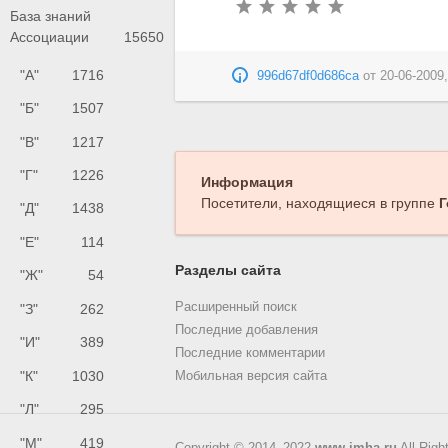
База знаний
Ассоциации
15650
"А"
1716
996d67df0d686ca
от
20-06-2009,
"Б"
1507
"В"
1217
"Г"
1226
Информация
Посетители, находящиеся в группе
Г
"Д"
1438
"Е"
114
Разделы сайта
"Ж"
54
Расширенный поиск
"З"
262
Последние добавления
"И"
389
Последние комментарии
"К"
1030
Мобильная версия сайта
"Л"
295
"М"
419
Copyright © 2014–2022
www.imha.ru
All Righ