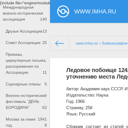
{include file="engine/modules/saperu/head.php"}
Международная
WWW.IMHA.RU
военно-историческая
ассоциация
140
Друзья Ассоциации
13
Совет Ассоциации
25
www.imha.ru/
»
Библиография
Приказы,
циркулярные письма,
распоряжения по
Ледовое побоище 124
Ассоциации
11
уточнению места Лед
Сценарные планы
5
Автор: Академия наук СССР. И
Издательство: Наука
Военно-исторический
Год: 1966
фестиваль "ДЕНЬ
Страниц: 258
БОРОДИНА"
62
Язык: Русский
Москва за нами. 1941
год.
8
Сборник состоит из статей 