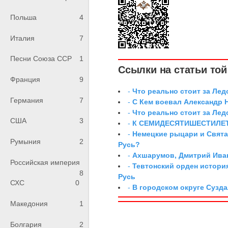
Польша
4
Италия
7
Песни Союза ССР
1
Ссылки на статьи той 
Франция
9
-
Что реально стоит за Ле
Германия
7
-
С Кем воевал Александр 
-
Что реально стоит за Ле
США
3
-
К СЕМИДЕСЯТИШЕСТИЛЕ
-
Немецкие рыцари и Свята
Румыния
2
Русь?
-
Ахшарумов, Дмитрий Иван
Российская империя
-
Тевтонский орден истори
8
Русь
СХС
0
-
В городском округе Сузд
Македония
1
Болгария
2