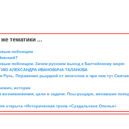
же тематики ...
довым побоищем
Невский?
довым побоищем. Зачем русским выход к Балтийскому морю
ТИЮ АЛЕКСАНДРА ИВАНОВИЧА ТАЛАНОВА
я Русь. Поражение рыцарей от монголов и при чем тут Святая
ович, историк
я возникновения, цели и задачи. Псы-рыцари, желавшие поко
аля открыта «Историческая тропа «Суздальское Ополье»