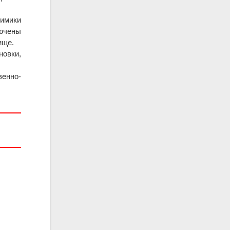
имики
лючены
ище.
овки,
венно-