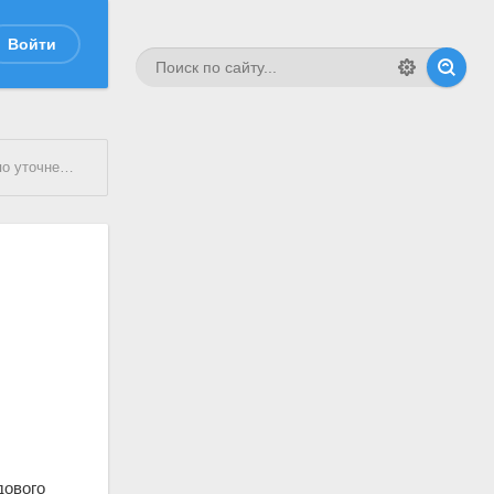
Войти
ого побоища.
дового