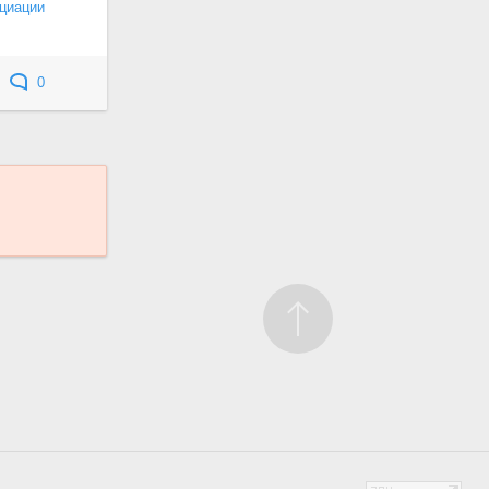
циации
0