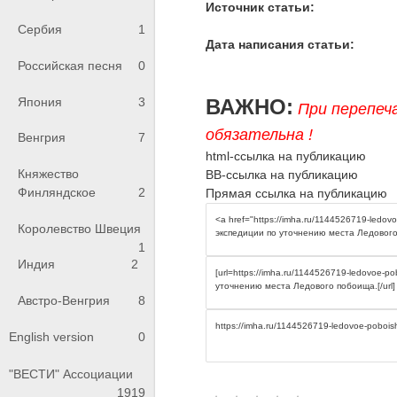
Источник статьи:
Сербия
1
Дата написания статьи:
Российская песня
0
Япония
3
ВАЖНО:
При перепеч
обязательна !
Венгрия
7
html-ссылка на публикацию
Княжество
BB-ссылка на публикацию
Финляндское
2
Прямая ссылка на публикацию
Королевство Швеция
1
Индия
2
Австро-Венгрия
8
English version
0
"ВЕСТИ" Ассоциации
1919