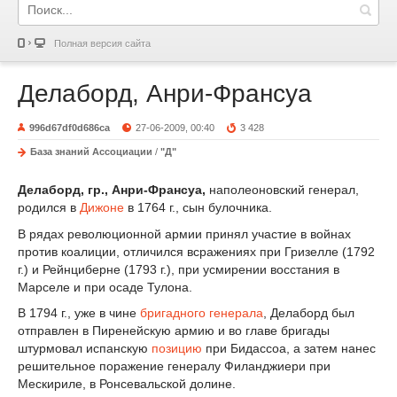
Полная версия сайта
Делаборд, Анри-Франсуа
996d67df0d686ca
27-06-2009, 00:40
3 428
База знаний Ассоциации
/
"Д"
Делаборд, гр., Анри-Франсуа,
наполеоновский генерал,
родился в
Дижоне
в 1764 г., сын булочника.
В рядах революционной армии принял участие в войнах
против коалиции, отличился всражениях при Гризелле (1792
г.) и Рейнциберне (1793 г.), при усмирении восстания в
Марселе и при осаде Тулона.
В 1794 г., уже в чине
бригадного генерала
, Делаборд был
отправлен в Пиренейскую армию и во главе бригады
штурмовал испанскую
позицию
при Бидассоа, а затем нанес
решительное поражение генералу Филанджиери при
Мескириле, в Ронсевальской долине.