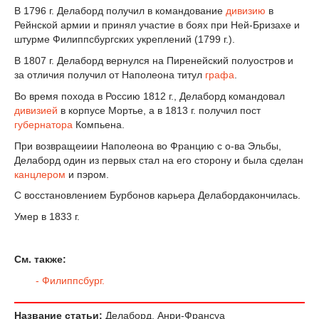
В 1796 г. Делаборд получил в командование
дивизию
в
Рейнской армии и принял участие в боях при Ней-Бризахе и
штурме Филиппсбургских укреплений (1799 г.).
В 1807 г. Делаборд вернулся на Пиренейский полуостров и
за отличия получил от Наполеона титул
графа
.
Во время похода в Россию 1812 г., Делаборд командовал
дивизией
в корпусе Мортье, а в 1813 г. получил пост
губернатора
Компьена.
При возвращеиии Наполеона во Францию с о-ва Эльбы,
Делаборд один из первых стал на его сторону и была сделан
канцлером
и пэром.
С восстановлением Бурбонов карьера Делабордакончилась.
Умер в 1833 г.
См. также:
- Филиппсбург.
Название статьи:
Делаборд, Анри-Франсуа