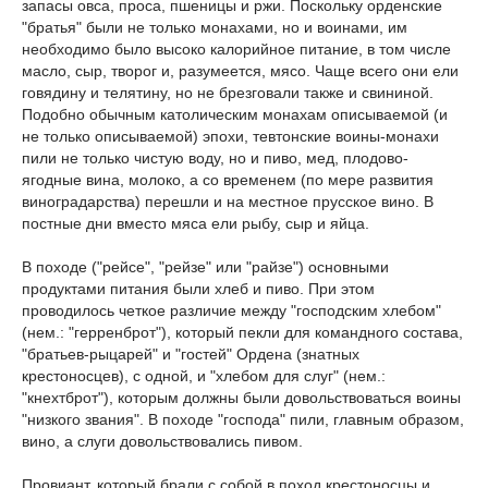
запасы овса, проса, пшеницы и ржи. Поскольку орденские
"братья" были не только монахами, но и воинами, им
необходимо было высоко калорийное питание, в том числе
масло, сыр, творог и, разумеется, мясо. Чаще всего они ели
говядину и телятину, но не брезговали также и свининой.
Подобно обычным католическим монахам описываемой (и
не только описываемой) эпохи, тевтонские воины-монахи
пили не только чистую воду, но и пиво, мед, плодово-
ягодные вина, молоко, а со временем (по мере развития
виноградарства) перешли и на местное прусское вино. В
постные дни вместо мяса ели рыбу, сыр и яйца.
В походе ("рейсе", "рейзе" или "райзе") основными
продуктами питания были хлеб и пиво. При этом
проводилось четкое различие между "господским хлебом"
(нем.: "герренброт"), который пекли для командного состава,
"братьев-рыцарей" и "гостей" Ордена (знатных
крестоносцев), с одной, и "хлебом для слуг" (нем.:
"кнехтброт"), которым должны были довольствоваться воины
"низкого звания". В походе "господа" пили, главным образом,
вино, а слуги довольствовались пивом.
Провиант, который брали с собой в поход крестоносцы и