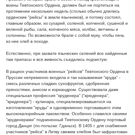
воины Тевтонского Ордена, должен был не портиться на
протяжении нескольких недель (столько обычно длились
орденские "рейсы" в земли язычников), и потому состоял,
главным образом, из сухарей, соленой, копченой, сушеной и
вяленой рыбы, сала, копченого мяса, колбас, ветчины и
солонины. По возможности брали с собой муку, чтобы печь
из нее хлеб в походе.
Естественно, при захвате языческих селений все найденные
там припасы и вся живность съедались подчистую.
В рацион участников военных "рейсов" Тевтонского Ордена в
Пруссии непременно входила и так называемая "круда" -
смесь различных сладких сухофруктов, сдобренная
пряностями, анисом и кориандром. Существовала даже
специальная профессия "круденера" ("крюденера",
"криденера") - кулинара, специализировавшегося на
изготовлении "круды" и одновременно торговавшего этим
высококалорийным лакомством. Особенно славился своими
"круденерами" подчиненный Тевтонскому Ордену портовый
город Данциг (по-польски: Гданьск). В 1405 г. для снабжения
участников "рейса" в Литву свежим хлебом был зафрахтован