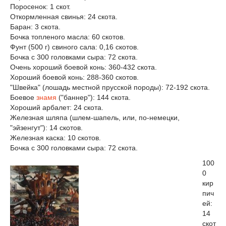
Поросенок: 1 скот.
Откормленная свинья: 24 скота.
Баран: 3 скота.
Бочка топленого масла: 60 скотов.
Фунт (500 г) свиного сала: 0,16 скотов.
Бочка с 300 головками сыра: 72 скота.
Очень хороший боевой конь: 360-432 скота.
Хороший боевой конь: 288-360 скотов.
"Швейка" (лошадь местной прусской породы): 72-192 скота.
Боевое
знамя
("баннер"): 144 скота.
Хороший арбалет: 24 скота.
Железная шляпа (шлем-шапель, или, по-немецки,
"эйзенгут"): 14 скотов.
Железная каска: 10 скотов.
Бочка с 300 головками сыра: 72 скота.
100
0
кир
пич
ей:
14
скот