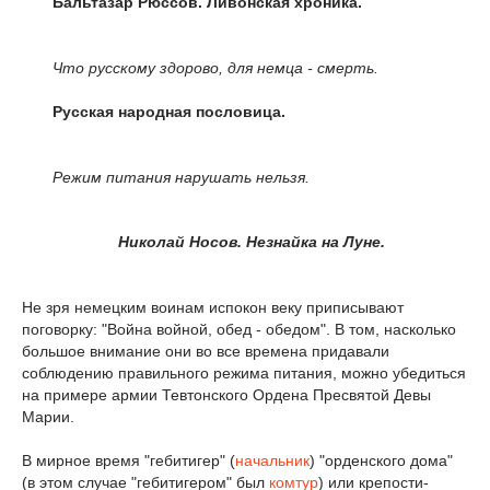
Бальтазар Рюссов. Ливонская хроника.
Что русскому здорово, для немца - смерть.
Русская народная пословица.
Режим питания нарушать нельзя.
Николай Носов. Незнайка на Луне.
Не зря немецким воинам испокон веку приписывают
поговорку: "Война войной, обед - обедом". В том, насколько
большое внимание они во все времена придавали
соблюдению правильного режима питания, можно убедиться
на примере армии Тевтонского Ордена Пресвятой Девы
Марии.
В мирное время "гебитигер" (
начальник
) "орденского дома"
(в этом случае "гебитигером" был
комтур
) или крепости-