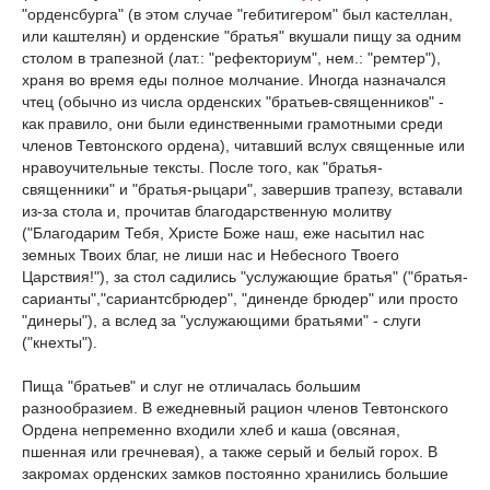
"орденсбурга" (в этом случае "гебитигером" был кастеллан,
или каштелян) и орденские "братья" вкушали пищу за одним
столом в трапезной (лат.: "рефекториум", нем.: "ремтер"),
храня во время еды полное молчание. Иногда назначался
чтец (обычно из числа орденских "братьев-священников" -
как правило, они были единственными грамотными среди
членов Тевтонского ордена), читавший вслух священные или
нравоучительные тексты. После того, как "братья-
священники" и "братья-рыцари", завершив трапезу, вставали
из-за стола и, прочитав благодарственную молитву
("Благодарим Тебя, Христе Боже наш, еже насытил нас
земных Твоих благ, не лиши нас и Небесного Твоего
Царствия!"), за стол садились "услужающие братья" ("братья-
сарианты","сариантсбрюдер", "диненде брюдер" или просто
"динеры"), а вслед за "услужающими братьями" - слуги
("кнехты").
Пища "братьев" и слуг не отличалась большим
разнообразием. В ежедневный рацион членов Тевтонского
Ордена непременно входили хлеб и каша (овсяная,
пшенная или гречневая), а также серый и белый горох. В
закромах орденских замков постоянно хранились большие