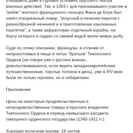
отказывать даже в суровых условиях прусского театра
военных действий. Так, в 1363 г. для принимавшего участие в
"рейзе" знатного французского сеньора Жана де Блуа был
нанят специальный повар, "искусный в печении пирогов с
разнообразной начинкой и в приготовлении изысканных
паштетов", а также зафрахтован отдельный корабль, на
борту которого в садках со свежей водой везли живую рыбу.
Судя по этому описанию, французы, в отличие от
неприхотливых в пище и питье "братьев" Тевтонского
Ордена (не говоря уже о русских воинах,
довольствовавшихся, если верить западноевропейским
путешественникам, горстью толокна в день), уже в XIV веке
были не только героями, но и сибаритами.
Приложение
Цены на некоторые продовольственные и
непродовольственные товары в прусских владениях
Тевтонского Ордена в период наивысшего расцвета
тамошнего орденского государства (1340-1411 гг.):
Хорошая молочная корова: 18 скотов.