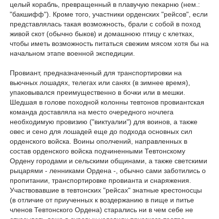
целый корабль, превращенный в плавучую пекарню (нем.:
"бакшифф"). Кроме того, участники орденских "рейсов", если
представлялась такая возможность, брали с собой в поход
живой скот (обычно быков) и домашнюю птицу с клетках,
чтобы иметь возможность питаться свежим мясом хотя бы на
начальном этапе военной экспедиции.
Провиант, предназначенный для транспортировки на
вьючных лошадях, телегах или санях (в зимнее время),
упаковывался преимущественно в бочки или в мешки.
Шедшая в голове походной колонны тевтонов провиантская
команда доставляла на место очередного ночлега
необходимую провизию ("виктуалии") для воинов, а также
овес и сено для лошадей еще до подхода основных сил
орденского войска. Воины ополчений, направленных в
состав орденского войска подчиненными Тевтонскому
Ордену городами и сельскими общинами, а также светскими
рыцарями - ленниками Ордена -, обычно сами заботились о
пропитании, транспортировке провианта и снаряжения.
Участвовавшие в тевтонских "рейсах" знатные крестоносцы
(в отличие от приученных к воздержанию в пище и питье
членов Тевтонского Ордена) старались ни в чем себе не