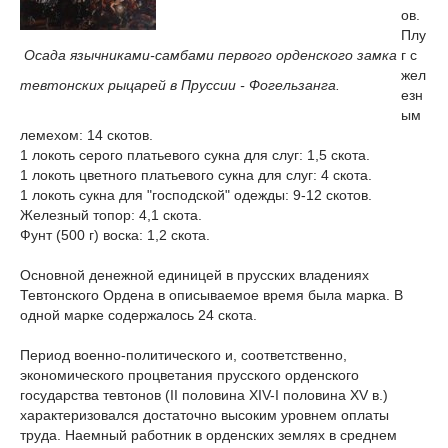
ов.
Плу
Осада язычниками-самбами первого орденского замка
г с
жел
тевтонских рыцарей в Пруссии - Фогельзанга.
езн
ым
лемехом: 14 скотов.
1 локоть серого платьевого сукна для слуг: 1,5 скота.
1 локоть цветного платьевого сукна для слуг: 4 скота.
1 локоть сукна для "господской" одежды: 9-12 скотов.
Железный топор: 4,1 скота.
Фунт (500 г) воска: 1,2 скота.
Основной денежной единицей в прусских владениях
Тевтонского Ордена в описываемое время была марка. В
одной марке содержалось 24 скота.
Период военно-политического и, соответственно,
экономического процветания прусского орденского
государства тевтонов (II половина XIV-I половина XV в.)
характеризовался достаточно высоким уровнем оплаты
труда. Наемный работник в орденских землях в среднем