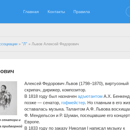
Главная
Контакты
Правила
ссоциации
»
"Л"
» Львов Алексей Федорович
рович
Алексей Федорович Львов (1798–1870), виртуозный
скрипач, дирижер, композитор.
В 1818 году был назначен
адъютантом
А.Х. Бенкенд
позже — сенатор,
гофмейстер
. Но главным в его жи
оставалась музыка. Талантом А.Ф. Львова восхища
Ф. Мендельсон и Р. Шуман, посещавшие его концер
 сенатора и
Европе.
а придворной
В 1833 году по заказу Николая I написал музыку к