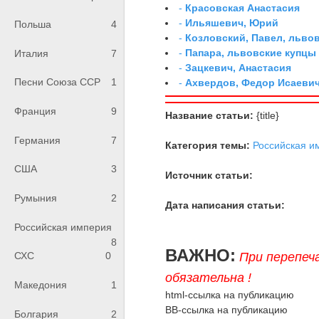
-
Красовская Анастасия
-
Ильяшевич, Юрий
Польша
4
-
Козловский, Павел, льво
-
Папара, львовские купцы
Италия
7
-
Зацкевич, Анастасия
Песни Союза ССР
1
-
Ахвердов, Федор Исаевич
Франция
9
Название статьи:
{title}
Германия
7
Категория темы:
Российская и
США
3
Источник статьи:
Румыния
2
Дата написания статьи:
Российская империя
8
ВАЖНО:
При перепеч
СХС
0
обязательна !
Македония
1
html-ссылка на публикацию
BB-ссылка на публикацию
Болгария
2