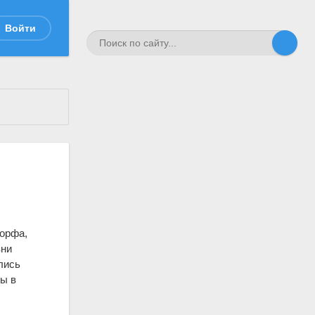
Войти
орфа,
зни
лись
ты в