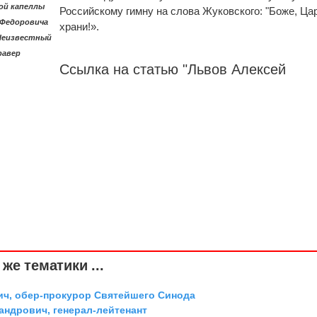
ой капеллы
Российскому гимну на слова Жуковского: "Боже, Ца
 Федоровича
храни!».
Неизвестный
равер
Ссылка на статью "Львов Алексей
же тематики ...
ич, обер-прокурор Святейшего Синода
андрович, генерал-лейтенант