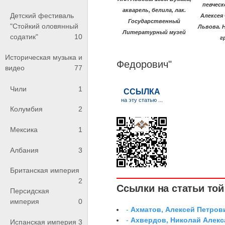
певческ
акварель, белила, лак.
Детский фестиваль
Алексея
Государственный
"Стойкий оловянный
Львова. 
Литературный музей
содатик"
10
г
Историческая музыка и
Федорович"
видео
77
Чили
1
Колумбия
2
Мексика
1
Албания
3
Британская империя
2
Ссылки на статьи той 
Персидская
империя
0
-
Ахматов, Алексей Петров
-
Ахвердов, Николай Алекс
Испанская империя
3