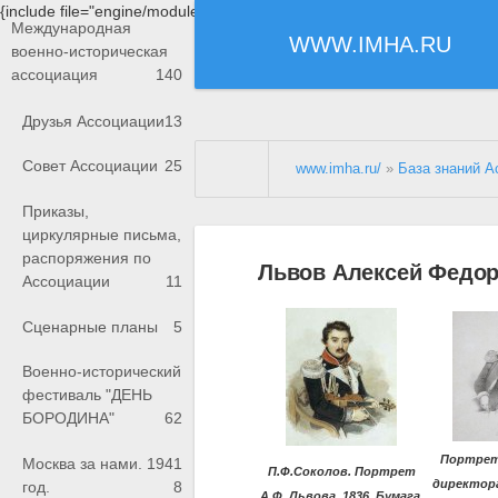
{include file="engine/modules/saperu/head.php"}
Международная
WWW.IMHA.RU
военно-историческая
ассоциация
140
Друзья Ассоциации
13
Совет Ассоциации
25
www.imha.ru/
»
База знаний А
Приказы,
циркулярные письма,
распоряжения по
Львов Алексей Федо
Ассоциации
11
Сценарные планы
5
Военно-исторический
фестиваль "ДЕНЬ
БОРОДИНА"
62
Портрет
Москва за нами. 1941
П.Ф.Соколов. Портрет
директор
год.
8
А.Ф. Львова. 1836. Бумага,