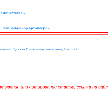
вский аптекарь
, генерал-майор артиллерии
мперия
,
Русская Императорская армия
,
Николай I
атывании или цитировании статьи, ссылка на сай