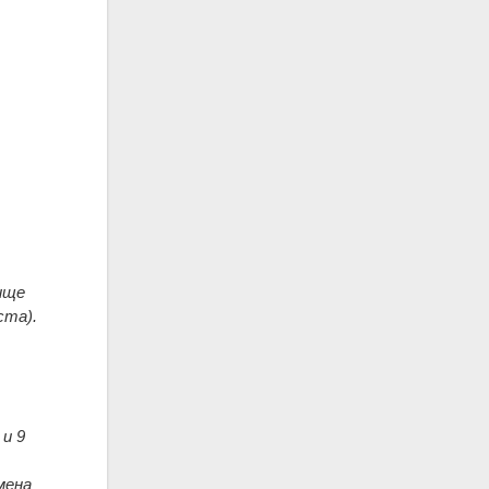
ище
ста).
 и 9
мена