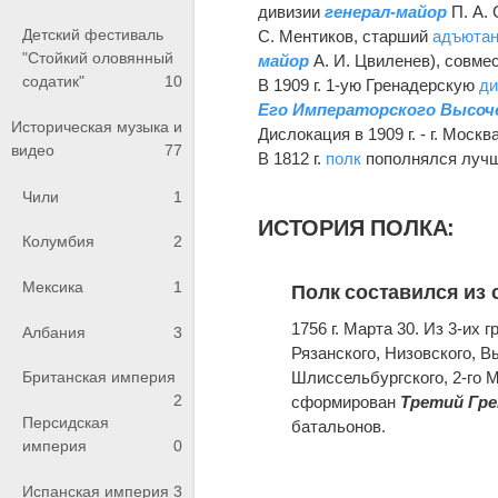
дивизии
генерал-майор
П. А. 
Детский фестиваль
С. Ментиков, старший
адъютан
"Стойкий оловянный
майор
А. И. Цвиленев), совме
содатик"
10
В 1909 г. 1-ую Гренадерскую
ди
Его Императорского Высоче
Историческая музыка и
Дислокация в 1909 г. - г. Москва
видео
77
В 1812 г.
полк
пополнялся лучш
Чили
1
ИСТОРИЯ ПОЛКА:
Колумбия
2
Мексика
1
Полк составился из
1756 г. Марта 30. Из 3-их 
Албания
3
Рязанского, Низовского, В
Шлиссельбургского, 2-го 
Британская империя
2
сформирован
Третий Гре
Персидская
батальонов.
империя
0
Испанская империя
3