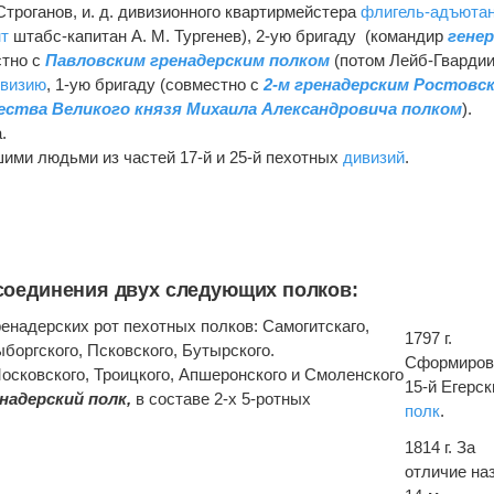
Строганов, и. д. дивизионного квартирмейстера
флигель-адъюта
т
штабс-капитан А. М. Тургенев), 2-ую бригаду (командир
генер
стно с
Павловским гренадерским полком
(потом Лейб-Гвардии
визию
, 1-ую бригаду (совместно с
2-м гренадерским Ростовс
ства Великого князя Михаила Александровича полком
).
.
ими людьми из частей 17-й и 25-й пехотных
дивизий
.
 соединения двух следующих полков:
гренадерских рот пехотных полков: Самогитскаго,
1797 г.
ыборгского, Псковского, Бутырского.
Сформиров
Московского, Троицкого, Апшеронского и Смоленского
15-й Егерск
надерский полк,
в составе 2-х 5-ротных
полк
.
1814 г. За
отличие на