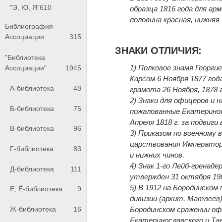
"Э, Ю, Я"
610
образца 1816 года для арм
половина красная, нижняя 
Библиография
Ассоциации
315
ЗНАКИ ОТЛИЧИЯ:
"Библиотека
1) Полковое знамя Георгие
Ассоциации"
1945
Карсом 6 Ноября 1877 год
А-библиотека
48
грамота 26 Ноября, 1878 г
2) Знаки для офицеров и н
Б-библиотека
75
пожалованные Екатериносл
Апреля 1818 г. за подвиги 
В-библиотека
96
3) Приказом по военному 
царствования Императора
Г-библиотека
83
и нижних чинов.
4) Знак 1-го Лейб-гренад
Д-библиотека
111
утвержден 31 октября 190
5) В 1912 на Бородинском
Е, Ё-библиотека
9
дивизии (архит. Матвеев
Бородинском сражении оф
Ж-библиотека
16
Екатеринославского и Тав