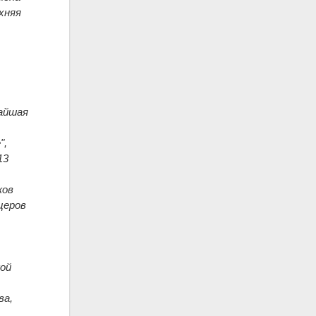
рхняя
чайшая
",
13
ков
церов
кой
ва,