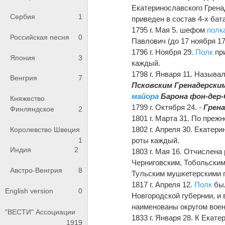
Екатеринославского Грен
Сербия
1
приведен в состав 4-х бат
1795 г. Мая 5. шефом
полк
Российская песня
0
Павлович (до 17 ноября 179
1796 г. Ноября 29.
Полк
при
Япония
3
каждый.
1798 г. Января 11. Назыв
Венгрия
7
Псковским Гренадерски
майора
Барона фон-дер-
Княжество
1799 г. Октября 24. -
Грен
Финляндское
2
1801 г. Марта 31. По преж
1802 г. Апреля 30. Екатер
Королевство Швеция
1
роты каждый.
Индия
2
1803 г. Мая 16. Отчислена
Черниговским, Тобольским
Австро-Венгрия
8
Тульским мушкетерскими 
1817 г. Апреля 12.
Полк
был
English version
0
Новгородской губернии, и 
наименованы округом воен
"ВЕСТИ" Ассоциации
1833 г. Января 28. К Ека
1919