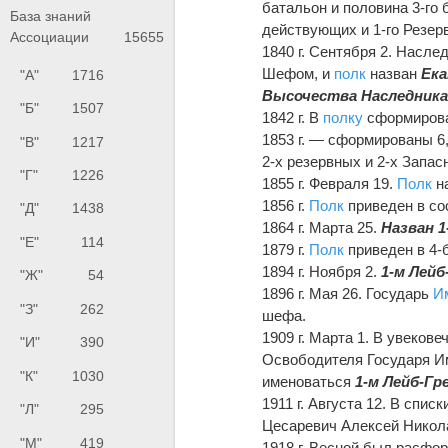
батальон и половина 3-го 
База знаний
действующих и 1-го Резер
Ассоциации
15655
1840 г. Сентября 2. Насл
Шефом, и
полк
назван
Ека
"А"
1716
Высочества Наследника
"Б"
1507
1842 г. В
полку
сформирова
1853 г. — сформированы 6,
"В"
1217
2-х резервных и 2-х Запас
"Г"
1226
1855 г. Февраля 19.
Полк
н
1856 г.
Полк
приведен в со
"Д"
1438
1864 г. Марта 25.
Назван 
"Е"
114
1879 г.
Полк
приведен в 4-
1894 г. Ноября 2.
1-м Лейб
"Ж"
54
1896 г. Мая 26. Государь
И
"З"
262
шефа.
1909 г. Марта 1. В увеков
"И"
390
Освободителя Государя 
"К"
1030
именоваться
1-м Лейб-Гр
1911 г. Августа 12. В спис
"Л"
295
Цесаревич Алексей Никол
"М"
419
1918 г. Весной был расфо