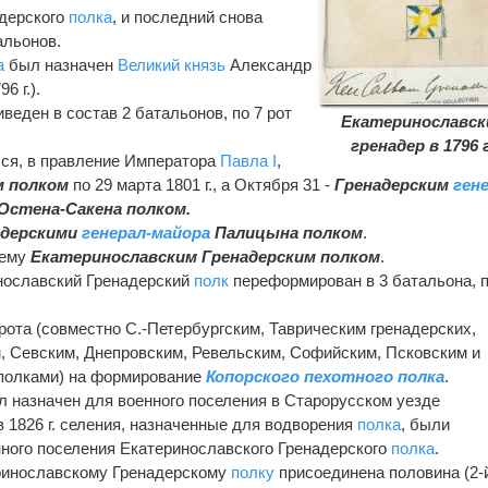
адерского
полка
, и последний снова
альонов.
а
был назначен
Великий князь
Александр
6 г.).
веден в состав 2 батальонов, по 7 рот
Екатеринославск
гренадер в 1796 г
ался, в правление Императора
Павла I
,
м полком
по 29 марта 1801 г., а Октября 31 -
Гренадерским
ген
Остена-Сакена полком.
адерскими
генерал-майора
Палицына полком
.
нему
Екатеринославским Гренадерским полком
.
инославский Гренадерский
полк
переформирован в 3 батальона, п
 рота (совместно С.-Петербургским, Таврическим гренадерских,
, Севским, Днепровским, Ревельским, Софийским, Псковским и
полками) на формирование
Копорского пехотного полка
.
 назначен для военного поселения в Старорусском уезде
в 1826 г. селения, назначенные для водворения
полка
, были
ного поселения Екатеринославского Гренадерского
полка
.
теринославскому Гренадерскому
полку
присоединена половина (2-