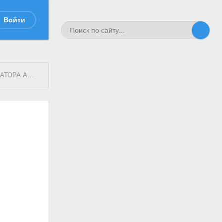
Войти
КСАНДРА II
полк