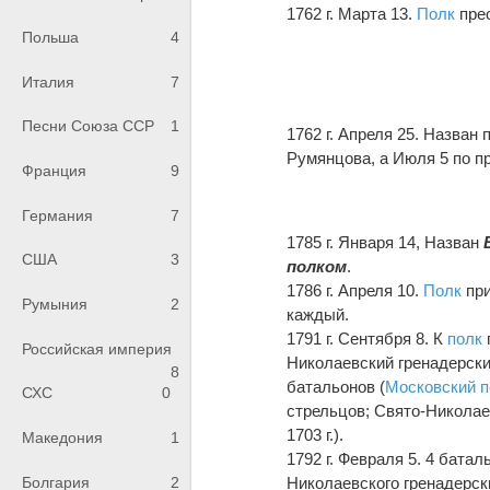
1762 г. Марта 13.
Полк
прео
Польша
4
Италия
7
Песни Союза ССР
1
1762 г. Апреля 25. Назва
Румянцова, а Июля 5 по п
Франция
9
Германия
7
1785 г. Января 14, Назван
США
3
полком
.
1786 г. Апреля 10.
Полк
при
Румыния
2
каждый.
1791 г. Сентября 8. К
полк
Российская империя
Николаевский гренадерски
8
батальонов (
Московский п
СХС
0
стрельцов; Свято-Никола
1703 г.).
Македония
1
1792 г. Февраля 5. 4 бата
Болгария
2
Николаевского гренадерск