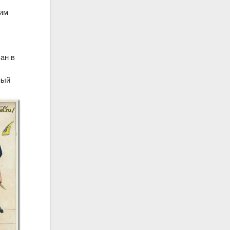
им
ан в
ный