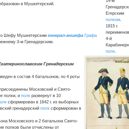
14-м
бразован в Мушкетерский.
Гренадерск
Егерским
полком
.
1815 г.
переименов
н по Шефу Мушкетерским
генерал-аншефа
Графа
4-й
режнему 3-м Гренадерским.
Карабинер
полк
.
Екатеринославским Гренадерским
веден в состав 4 батальонов, по 4 роты
присоединены Московский и Свято-
е полки, и
полк
развернут в 10
олк
сформирован в 1642 г. из выборных
евский гренадерский
полк
сформирован в
льона Московского и 2 батальона Свято-
ие полков были отчислены от