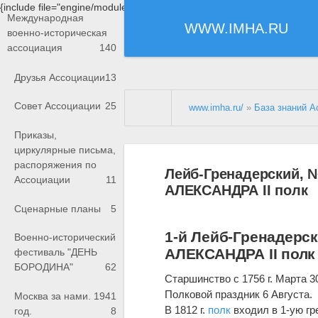
{include file="engine/modules/saperu/head.php"}
Международная
WWW.IMHA.RU
военно-историческая
ассоциация
140
Друзья Ассоциации
13
Совет Ассоциации
25
www.imha.ru/
»
База знаний А
Приказы,
циркулярные письма,
распоряжения по
Лейб-Гренадерский, 
Ассоциации
11
АЛЕКСАНДРА II полк
Сценарные планы
5
1-й Лейб-Гренадерс
Военно-исторический
АЛЕКСАНДРА II полк
фестиваль "ДЕНЬ
БОРОДИНА"
62
Старшинство с 1756 г. Марта 3
Полковой праздник 6 Августа.
Москва за нами. 1941
В 1812 г.
полк
входил в 1-ую г
год.
8