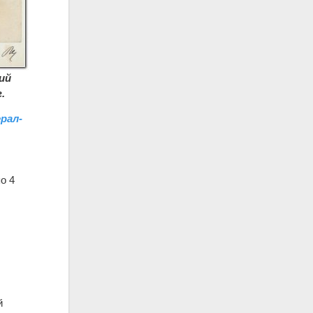
ий
.
ерал-
о 4
й