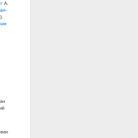
нт
А.
ал-
).
ким
ан
ий
зван