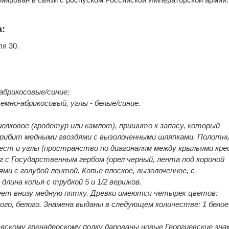
а:
я 30.
абрикосовые/синие;
емно-абрикосовый, углы - белые/синие.
елковое (гродетур или камлот), пришито к запасу, который
 прибит медными гвоздями с вызолоченными шляпками. Полотн
рест и углы (пространство по диагоналям между крыльями кре
г с Государственным гербом (орел черный, лента под короной
ями с голубой лентой. Копье плоское, вызолоченное, с
длина копья с трубкой 5 и 1/2 вершков.
меет внизу медную пятку. Древки имеются четырех цветов:
ного, белого. Знамена выданы в следующем количестве: 1 белое
вскому гренадерскому полку дарованы новые Георгиевские зна