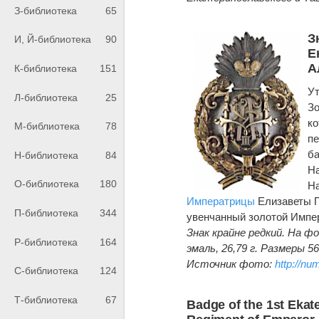
З-библиотека
65
З
И, Й-библиотека
90
Е
А
К-библиотека
151
Ут
Л-библиотека
25
Зо
ко
М-библиотека
78
пе
ба
Н-библиотека
84
На
О-библиотека
180
На
Императрицы
Елизаветы 
П-библиотека
344
увенчанный золотой Импер
Знак крайне редкий. На ф
Р-библиотека
164
эмаль, 26,79 г. Размеры 56
Источник фото:
http://nu
С-библиотека
124
Т-библиотека
67
Badge of the 1st Ekat