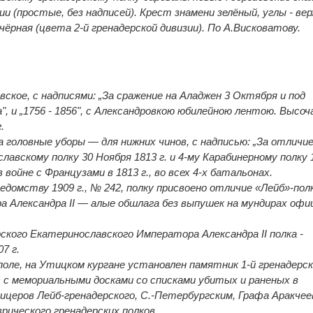
ии (простые, без надписей). Крест знамени зелёный, углы - ве
чёрная (цвета 2-й гренадерской дивизии). По А.Висковатову.
вское, с надписями: „За сражение на Аладжен 3 Октября и под
а", и „1756 - 1856", с Александровкою юбилейною лентою. Высо
.
а головные уборы — для нижних чинов, с надписью: „За отличие
авскому полку 30 Ноября 1813 г. и 4-му Карабинерному полку 
в войне с Французами в 1813 г., во всех 4-х батальонах.
ведомству 1909 г., № 242, полку присвоено отличие «Лейб»-пол
 Александра II — алые обшлага без выпушек на мундирах офи
ерского Екатеринославского Императора Александра II полка -
7 г.
 поле, на Утицком кургане установлен памятник 1-й гренадерс
) с мемориальными досками со списками убитых и раненых в
ицеров Лейб-гренадерского, С.-Петербургским, Графа Аракчее
рического гренадерских полков.