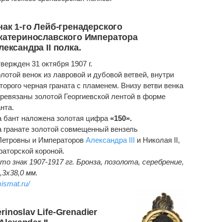
нак 1-го Лейб-гренадерского
катеринославского Императора
лександра II полка.
вержден 31 октября 1907 г.
лотой венок из лавровой и дубовой ветвей, внутри
торого черная граната с пламенем. Внизу ветви венка
ревязаны золотой Георгиевской лентой в форме
нта.
 бант наложена золотая цифра
«150».
 гранате золотой совмещенный вензель
Петровны и Императоров
Александра III
и Николая II,
аторской короной.
ото знак
1907-1917 гг. Бронза, позолота, серебрение,
,3x38,0 мм.
mismat.ru/
erinoslav Life-Grenadier