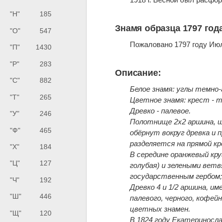
"Н"
185
Знамя образца 1797 год
"О"
547
Пожаловано 1797 году Июл
"П"
1430
"Р"
283
Описание:
"С"
882
Белое знамя: углы темно-
"Т"
265
Цветное знамя: крест - т
Древко - палевое.
"У"
246
Полотнище 2x2 аршина, ш
"Ф"
465
обёрнут вокруг древка и
разделяется на прямой к
"Х"
184
В середине оранжевый кру
"Ц"
127
голубая) и зелеными ветв
государственным гербом; 
"Ч"
192
Древко 4 и 1/2 аршина, и
"Ш"
446
палевого, черного, кофей
цветных знамен.
"Щ"
120
В 1824 году Екатериносла