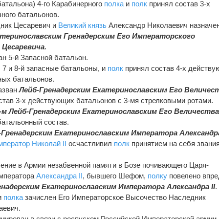
батальона) 4-го Карабинерного
полка
и
полк
принял состав 3-х
вного батальонов.
едник Цесаревич и
Великий князь
Александр Николаевич назначе
теринославским Гренадерским Его Императорского
 Цесаревича.
н 5-й Запасной батальон.
 7 и 8-й запасные батальоны, и
полк
принял состав 4-х действу
ных батальонов.
азван
Лейб-Гренадерским Екатеринославским Его Величес
став 3-х действующих батальонов с 3-мя стрелковыми ротами.
1-м Лейб-Гренадерским Екатеринославским Его Величеств
батальонный состав.
-Гренадерским Екатеринославским Императора Александра 
мператор
Николай II
осчастливил
полк
принятием на себя звани
ечение в Армии незабвенной памяти в Бозе почивающего Царя-
Императора
Александра II
, бывшего Шефом,
полку
повелено впре
енадерским Екатеринославским Императора Александра II
.
ки
полка
зачислен Его Императорское Высочество Наследник
аевич.
рмирован в связи с роспуском Российской Императорской армии.