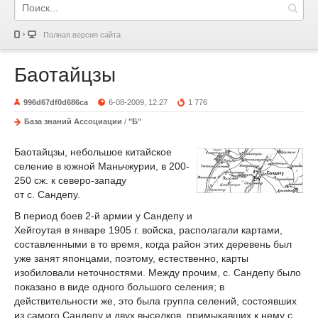
Полная версия сайта
Баотайцзы
996d67df0d686ca
6-08-2009, 12:27
1 776
База знаний Ассоциации
/
"Б"
Баотайцзы, небольшое китайское
селение в южной Маньчжурии, в 200-
250 сж. к северо-западу
от с. Сандепу.
В период боев 2-й армии у Сандепу и
Хейгоутая в январе 1905 г. войска, располагали картами,
составленными в то время, когда район этих деревень был
уже занят японцами, поэтому, естественно, карты
изобиловали неточностями. Между прочим, с. Сандепу было
показано в виде одного большого селения; в
действительности же, это была группа селений, состоявших
из самого Сандепу и двух выселков, примыкавших к нему с