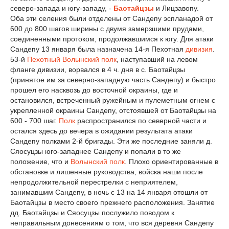
северо-запада и югу-западу, -
Баотайцзы
и Лицзавопу.
Оба эти селения были отделены от Сандепу эспланадой от
600 до 800 шагов ширины с двумя замерзшими прудами,
соединенными протоком, продолжавшимся к югу. Для атаки
Сандепу 13 января была назначена 14-я Пехотная
дивизия
.
53-й
Пехотный Волынский полк
, наступавший на левом
фланге дивизии, ворвался в 4 ч. дня в с. Баотайцзы
(принятое им за северно-западную часть Сандепу) и быстро
прошел его насквозь до восточной окраины, где и
остановился, встреченный ружейным и пулеметным огнем с
укрепленной окраины Сандепу, отстоявшей от Баотайцзы на
600 - 700 шаг.
Полк
распространился по северной части и
остался здесь до вечера в ожидании результата атаки
Сандепу полками 2-й бригады. Эти же последние заняли д.
Сяосуцзы юго-западнее Сандепу и попали в то же
положение, что и
Волынский полк
. Плохо ориентированные в
обстановке и лишенные руководства, войска наши после
непродолжительной перестрелки с неприятелем,
занимавшим Сандепу, в ночь с 13 на 14 января отошли от
Баотайцзы в место своего прежнего расположения. Занятие
дд. Баотайцзы и Сяосуцзы послужило поводом к
неправильным донесениям о том, что вся деревня Сандепу