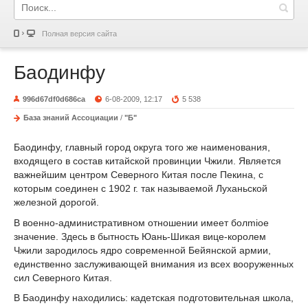
Полная версия сайта
Баодинфу
996d67df0d686ca
6-08-2009, 12:17
5 538
База знаний Ассоциации
/
"Б"
Баодинфу, главный город округа того же наименования,
входящего в состав китайской провинции Чжили. Является
важнейшим центром Северного Китая после Пекина, с
которым соединен с 1902 г. так называемой Луханьской
железной дорогой.
В военно-административном отношении имеет болmiое
значение. Здесь в бытность Юань-Шикая вице-королем
Чжили зародилось ядро современной Бейянской армии,
единственно заслуживающей внимания из всех вооруженных
сил Северного Китая.
В Баодинфу находились: кадетская подготовительная школа,