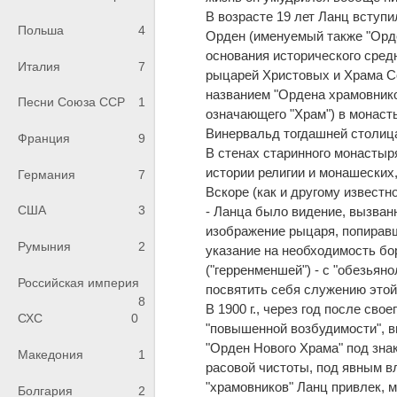
В возрасте 19 лет Ланц вступ
Польша
4
Орден (именуемый также "Орден
основания исторического сред
Италия
7
рыцарей Христовых и Храма С
названием "Ордена храмовников
Песни Союза ССР
1
означающего "Храм") в монаст
Винервальд тогдашней столица
Франция
9
В стенах старинного монастыр
истории религии и монашеских
Германия
7
Вскоре (как и другому извест
США
3
- Ланца было видение, вызван
изображение рыцаря, попиравш
Румыния
2
указание на необходимость бор
("герренменшей") - с "обезья
Российская империя
посвятить себя служению этой
8
В 1900 г., через год после св
СХС
0
"повышенной возбудимости", в
"Орден Нового Храма" под зна
Македония
1
расовой чистоты, под явным в
"храмовников" Ланц привлек, 
Болгария
2