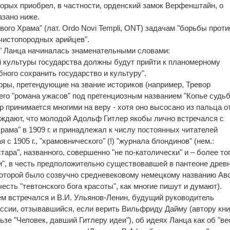
торых приобрел, в частности, орденский замок Верфенштайн, о
азано ниже.
ого Храма" (лат. Ordo Novi Templi, ONT) задачам "борьбы проти
чистопородных арийцев".
" Ланца начиналась знаменательными словами:
й культуры государства должны будут прийти к планомерному
ного сохранить государство и культуру".
оры, претендующие на звание историков (например, Тревор
го "романа ужасов" под претенциозным названием "Копье судьб
р принимается многими на веру - хотя оно высосано из пальца о
верждают, что молодой Адольф Гитлер якобы лично встречался с
ама" в 1909 г. и принадлежал к числу постоянных читателей
с 1905 г., "храмовнического" (!) "журнала блондинов" (нем.:
ара", названного, совершенно "не по-католически" и – более тог
и", в честь предположительно существовавшей в пантеоне древ
которой было созвучно средневековому немецкому названию Ав
честь "тевтонского бога красоты", как многие пишут и думают).
м встречался и В.И. Ульянов-Ленин, будущий руководитель
сии, отзывавшийся, если верить Вильфриду Дайму (автору кни
зе "Человек, давший Гитлеру идеи"), об идеях Ланца как об "в