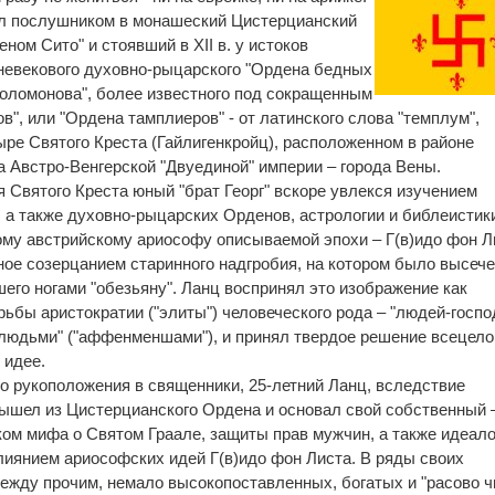
ил послушником в монашеский Цистерцианский
ом Сито" и стоявший в XII в. у истоков
невекового духовно-рыцарского "Ордена бедных
оломонова", более известного под сокращенным
", или "Ордена тамплиеров" - от латинского слова "темплум",
ыре Святого Креста (Гайлигенкройц), расположенном в районе
 Австро-Венгерской "Двуединой" империи – города Вены.
я Святого Креста юный "брат Георг" вскоре увлекся изучением
, а также духовно-рыцарских Орденов, астрологии и библеистик
ному австрийскому ариософу описываемой эпохи – Г(в)идо фон Л
ное созерцанием старинного надгробия, на котором было высеч
его ногами "обезьяну". Ланц воспринял это изображение как
ьбы аристократии ("элиты") человеческого рода – "людей-госпо
нолюдьми" ("аффенменшами"), и принял твердое решение всецело
 идее.
оего рукоположения в священники, 25-летний Ланц, вследствие
ышел из Цистерцианского Ордена и основал свой собственный 
ком мифа о Святом Граале, защиты прав мужчин, а также идеал
лиянием ариософских идей Г(в)идо фон Листа. В ряды своих
между прочим, немало высокопоставленных, богатых и "расово 