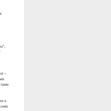
в
ы",
т
о! –
них
стрии
ги о
есьма