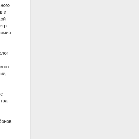
ного
в и
кой
етр
димир
олог
вого
ии,
ее
ства
бонов