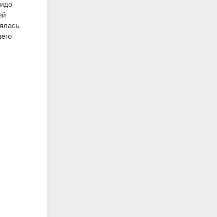
)идо
ей
лялась
шего