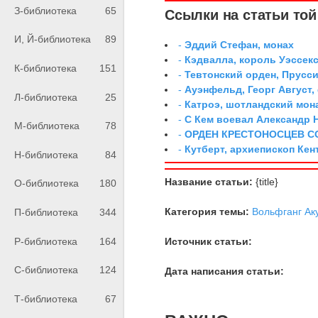
З-библиотека
65
Ссылки на статьи той 
И, Й-библиотека
89
-
Эддий Стефан, монах
-
Кэдвалла, король Уэссек
К-библиотека
151
-
Тевтонский орден, Прусси
-
Ауэнфельд, Георг Август,
Л-библиотека
25
-
Катроэ, шотландский мон
-
С Кем воевал Александр 
М-библиотека
78
-
ОРДЕН КРЕСТОНОСЦЕВ С
-
Кутберт, архиепископ Ке
Н-библиотека
84
Название статьи:
{title}
О-библиотека
180
Категория темы:
Вольфганг Ак
П-библиотека
344
Р-библиотека
164
Источник статьи:
С-библиотека
124
Дата написания статьи:
Т-библиотека
67