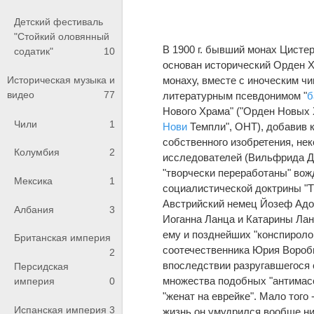
Детский фестиваль
"Стойкий оловянный
В 1900 г. бывший монах Цисте
содатик"
10
основан исторический Орден Х
монаху, вместе с иноческим ч
Историческая музыка и
видео
77
литературным псевдонимом "
б
Нового Храма" ("Орден Новых 
Чили
1
Нови
Темпли", ОНТ), добавив 
собственного изобретения, не
Колумбия
2
исследователей (Вильфрида Да
"творчески переработаны" во
Мексика
1
социалистической доктрины "Тр
Австрийский немец Йозеф Адол
Албания
3
Иоганна Ланца и Катарины Ла
ему и позднейших "конспиролог
Британская империя
соотечественника Юрия Воробь
2
впоследствии разругавшегося с
Персидская
множества подобных "антимасо
империя
0
"женат на еврейке". Мало того
Испанская империя
3
жизнь он умудрился вообще ни 