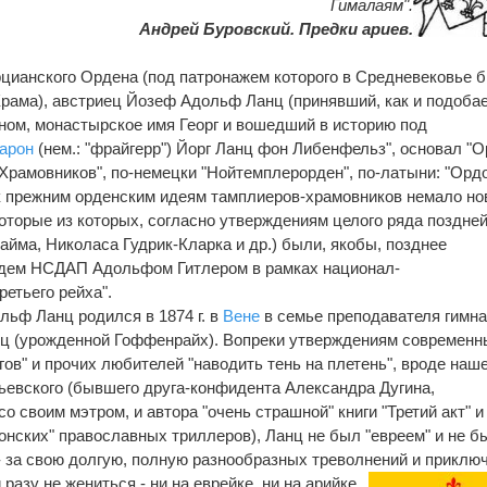
Гималаям".
Андрей Буровский. Предки ариев.
рцианского Ордена (под патронажем которого в Средневековье 
рама), австриец Йозеф Адольф Ланц (принявший, как и подоба
ином, монастырское имя Георг и вошедший в историю под
арон
(нем.: "фрайгерр") Йорг Ланц фон Либенфельз", основал "
Храмовников", по-немецки "Нойтемплерорден", по-латыни: "Орд
к прежним орденским идеям тамплиеров-храмовников немало но
которые из которых, согласно утверждениям целого ряда поздне
йма, Николаса Гудрик-Кларка и др.) были, якобы, позднее
ждем НСДАП Адольфом Гитлером в рамках национал-
етьего рейха".
ьф Ланц родился в 1874 г. в
Вене
в семье преподавателя гимна
нц (урожденной Гоффенрайх). Вопреки утверждениям современн
ов" и прочих любителей "наводить тень на плетень", вроде наш
евского (бывшего друга-конфидента Александра Дугина,
о своим мэтром, и автора "очень страшной" книги "Третий акт" и
нских" православных триллеров), Ланц не был "евреем" и не б
 - за свою долгую, полную разнообразных треволнений и приклю
разу не жениться - ни на еврейке, ни на арийке.