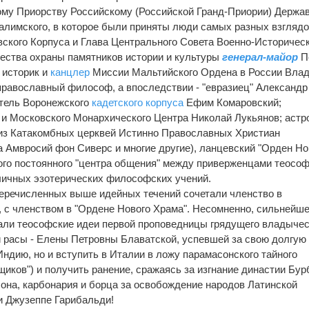
му Приорству Российскому (Российской Гранд-Приории) Держав
лимского, в которое были приняты люди самых разных взглядо
ского Корпуса и Глава Центрального Совета Военно-Историчес
ества охраны памятников истории и культуры
генерал-майор
П
 историк и
канцлер
Миссии Мальтийского Ордена в России Вла
православный философ, а впоследствии - "евразиец" Александр
атель Воронежского
кадетского корпуса
Ефим Комаровский;
и Московского Монархического Центра Николай Лукьянов; астр
 из Катакомбных церквей Истинно Православных Христиан
 Амвросий фон Сиверс и многие другие), ланцевский "Орден Но
ого постоянного "центра общения" между приверженцами теософ
личных эзотерических философских учений.
перечисленных выше идейных течений сочетали членство в
, с членством в "Ордене Нового Храма". Несомненно, сильнейш
зали теософские идеи первой проповедницы грядущего владыче
й расы - Елены Петровны Блаватской, успевшей за свою долгую
ндию, но и вступить в Италии в ложу парамасонского тайного
щиков") и получить ранение, сражаясь за изгнание династии Бур
она, карбонария и борца за освобождение народов Латинской
и Джузеппе Гарибальди!