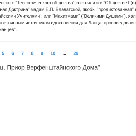
енского "Теософического общества" состояли и в "Обществе Г(в
йная Доктрина" мадам Е.П. Блаватской, якобы "продиктованная" 
йскими Учителями", или "Махатмами" ("Великими Душами"), яв
постоянным источником вдохновения для Ланца, проповедовав
манцев".
5
6
7
8
9
10
...
29
нц, Приор Верфенштайнского Дома"