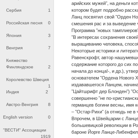
арийских мужей", на деньги ко
котором будет подробно расск
Сербия
1
Ланц посвятил свой "Орден Нов
Российская песня
0
смешения рас и за выведение 
Программа "новых тамплиеров
Япония
3
"В интересах сохранения свое
выращиванию человека, способ
Венгрия
7
Некоторые историки и литерат
Равенскрофт, автор нашумевше
Княжество
содержание которого до сих по
Финляндское
2
начала до конца!-, и др.), ут
основателем "Ордена Нового Хр
Королевство Швеция
издававшегося Ланцем, начиная 
1
"Цайтшрифт дер Блонден") "Ост
Индия
2
совершенно "не по-христианск
Австро-Венгрия
8
германцев богини весны, имя 
– "Остар-Рихи" (а отнюдь не в 
English version
0
Впрочем, в Швейцарии с Ланце
большевицкой революции в Рос
"ВЕСТИ" Ассоциации
бароне Йорге Ланце-Либенфель
1919