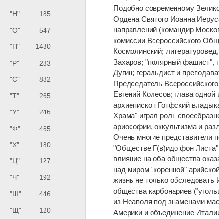
Подобно современному Велико
"Н"
185
Ордена Святого Иоанна Иеруса
направлений (командир Москов
"О"
547
комиссии Всероссийского Общ
"П"
1430
Космолинский; литературовед,
Захаров; "полярный фашист", 
"Р"
283
Дугин; геральдист и преподав
"С"
882
Председатель Всероссийского 
Евгений Колесов; глава одной
"Т"
265
архиепископ Готфский владыка
"У"
246
Храма" играл роль своеобразн
ариософии, оккультизма и раз
"Ф"
465
Очень многие представители 
"Х"
180
"Обществе Г(в)идо фон Листа"
влияние на оба общества ока
"Ц"
127
над миром "коренной" арийско
"Ч"
192
жизнь не только обследовать И
общества карбонариев ("уголь
"Ш"
446
из Неаполя под знаменами мас
"Щ"
120
Америки и объединение Итали