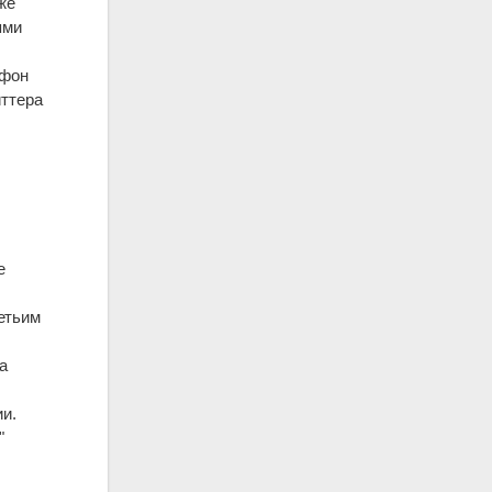
же
ями
 фон
иттера
е
етьим
а
ии.
"