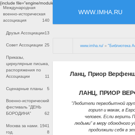
{include file="engine/modules/saperu/head.php"}
Международная
WWW.IMHA.RU
военно-историческая
ассоциация
140
Друзья Ассоциации
13
Совет Ассоциации
25
www.imha.ru/
»
"Библиотека А
Приказы,
циркулярные письма,
распоряжения по
Ланц, Приор Верфенш
Ассоциации
11
Сценарные планы
5
ЛАНЦ, ПРИОР ВЕ
Военно-исторический
"Любители первобытной груп
фестиваль "ДЕНЬ
горилл и макак, в Евр
БОРОДИНА"
62
человек. Если верить 
людьми" в меру обоюдного 
Москва за нами. 1941
продолжили себя в э
год.
8