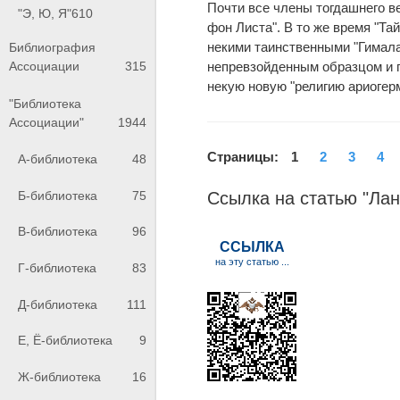
Почти все члены тогдашнего в
"Э, Ю, Я"
610
фон Листа". В то же время "Та
некими таинственными "Гимала
Библиография
непревзойденным образцом и 
Ассоциации
315
некую новую "религию ариогер
"Библиотека
Ассоциации"
1944
Страницы:
1
2
3
4
А-библиотека
48
Б-библиотека
75
Ссылка на статью "Ла
В-библиотека
96
Г-библиотека
83
Д-библиотека
111
Е, Ё-библиотека
9
Ж-библиотека
16