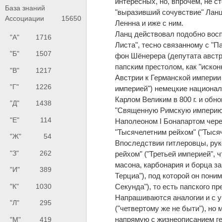
интересных, но, впрочем, не ст
База знаний
"выразивший сочувствие" Ланц
Ассоциации
15650
Леннна и иже с ним.
Ланц действовал подобно вос
"А"
1716
Листа", тесно связанному с "П
"Б"
1507
фон Шёнерера (депутата австри
папским престолом, как "иско
"В"
1217
Австрии к Германской империи 
"Г"
1226
империей") немецкие национал
Карлом Великим в 800 г. и обн
"Д"
1438
"Священную Римскую империю 
"Е"
114
Наполеоном I Бонапартом через
"Тысячелетним рейхом" ("Тыся
"Ж"
54
Впоследствии гитлеровцы, рук
"З"
262
рейхом" ("Третьей империей", 
масона, карбонария и борца з
"И"
389
Терциа"), под которой он пон
Секунда"), то есть папского п
"К"
1030
Напрашиваются аналогии и с у
"Л"
295
("четвертому же не быти"), но
напрямую с жизнеописанием ге
"М"
419