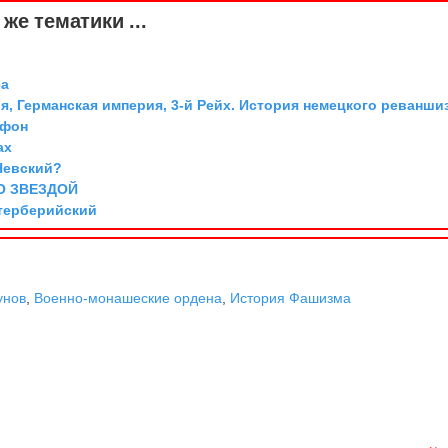
же тематики ...
са
я, Германская империя, 3-й Рейх. История немецкого реванши
 фон
ах
Невский?
О ЗВЕЗДОЙ
нтерберийский
унов
,
Военно-монашеские ордена
,
История Фашизма