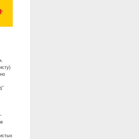
и.
исту)
ено
д"
–
ов
чистых