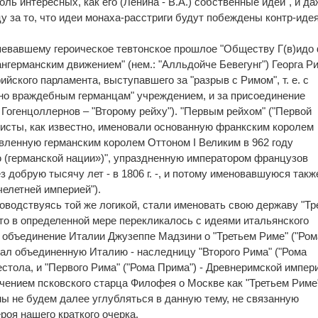
оль интересных, как его (Ленина - В.А.) собственные идеи", и да
у за то, что идеи монаха-расстриги будут побеждены контр-иде
певавшему героическое тевтонское прошлое "Обществу Г(в)идо
ангерманским движением" (нем.: "Алльдойче Бевегунг") Георга Р
йского парламента, выступавшего за "разрыв с Римом", т. е. с
нно враждебным германцам" учреждением, и за присоединение
Гогенцоллернов – "Второму рейху"). "Первым рейхом" ("Первой
исты, как известно, именовали основанную франкским королем
овленную германским королем Оттоном I Великим в 962 году
(германской нации»)", упраздненную императором французов
 добрую тысячу лет - в 1806 г. -, и потому именовавшуюся такж
челетней империей").
оводствуясь той же логикой, стали именовать свою державу "Тр
что в определенной мере перекликалось с идеями итальянского
а объединение Италии Джузеппе Мадзини о "Третьем Риме" ("Ром
имал объединенную Италию - наследницу "Второго Рима" ("Рома
рестола, и "Первого Рима" ("Рома Прима") - Древнеримской импер
чением псковского старца Филофея о Москве как "Третьем Риме
 мы не будем далее углубляться в данную тему, не связанную
роя нашего краткого очерка.