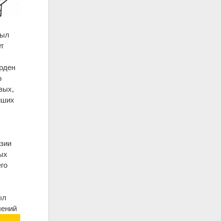
был
ет
Орден
о
вых,
йших
зии
ых
его
ыл
чений