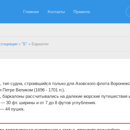
Главная
Контакты
Правила
ссоциации
»
"Б"
» Баркалон
a), тип судна, строившийся только для Азовского флота Воронеж
Петре Великом (1696 - 1701 гг.).
, баркалоны рассчитывались на далекие морские путешествия 
 — 30 фт. ширины и от 7 до 8 футов углубления.
 — 44 пушек.
или дополняющая информация к статье, пришлите пожалуйста.