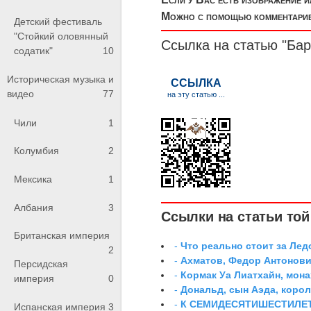
Можно с помощью комментариев
Детский фестиваль
"Стойкий оловянный
Ссылка на статью "Бар
содатик"
10
Историческая музыка и
видео
77
Чили
1
Колумбия
2
Мексика
1
Албания
3
Ссылки на статьи той 
Британская империя
-
Что реально стоит за Ле
2
-
Ахматов, Федор Антонович
Персидская
-
Кормак Уа Лиатхайн, мона
империя
0
-
Дональд, сын Аэда, коро
-
К СЕМИДЕСЯТИШЕСТИЛЕ
Испанская империя
3