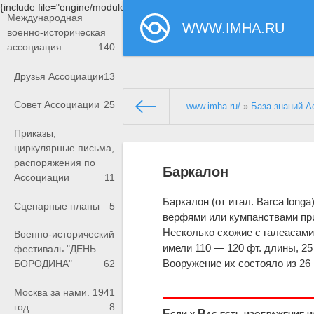
{include file="engine/modules/saperu/head.php"}
Международная
WWW.IMHA.RU
военно-историческая
ассоциация
140
Друзья Ассоциации
13
Совет Ассоциации
25
www.imha.ru/
»
База знаний А
Приказы,
циркулярные письма,
распоряжения по
Баркалон
Ассоциации
11
Баркалон (от итал. Barca long
Сценарные планы
5
верфями или кумпанствами при 
Несколько схожие с галеасами
Военно-исторический
имели 110 — 120 фт. длины, 25
фестиваль "ДЕНЬ
Вооружение их состояло из 26
БОРОДИНА"
62
Москва за нами. 1941
год.
8
Если у Вас есть изображение 