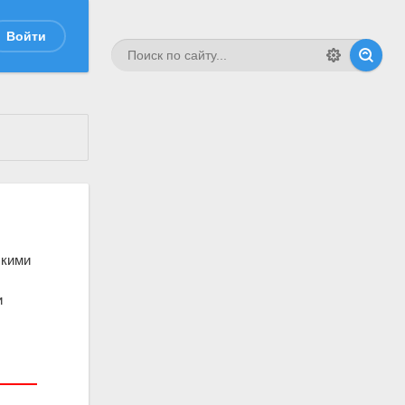
Войти
скими
и