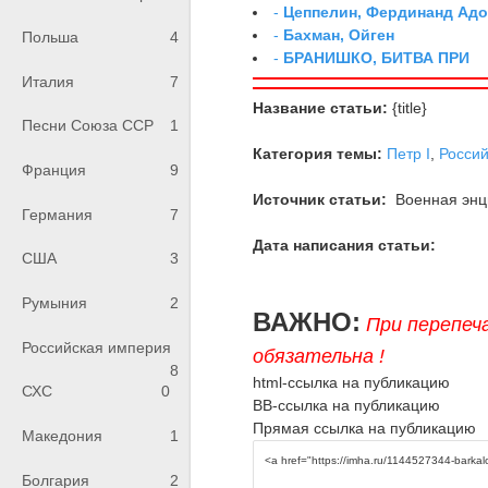
-
Цеппелин, Фердинанд Адо
-
Бахман, Ойген
Польша
4
-
БРАНИШКО, БИТВА ПРИ
Италия
7
Название статьи:
{title}
Песни Союза ССР
1
Категория темы:
Петр I
,
Росси
Франция
9
Источник статьи:
Военная энци
Германия
7
Дата написания статьи:
США
3
Румыния
2
ВАЖНО:
При перепеч
Российская империя
обязательна !
8
html-ссылка на публикацию
СХС
0
BB-ссылка на публикацию
Прямая ссылка на публикацию
Македония
1
Болгария
2