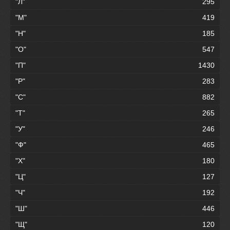
"Л"
295
"М"
419
"Н"
185
"О"
547
"П"
1430
"Р"
283
"С"
882
"Т"
265
"У"
246
"Ф"
465
"Х"
180
"Ц"
127
"Ч"
192
"Ш"
446
"Щ"
120