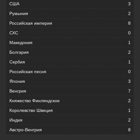
США
3
Румыния
2
Российская империя
8
СХС
0
Македония
1
Болгария
2
Сербия
1
Российская песня
0
Япония
3
Венгрия
7
Княжество Финляндское
2
Королевство Швеция
1
Индия
2
Австро-Венгрия
8