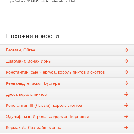
Похожие новости
Бахман, Ойген
Диармайт, монах Ионы
Константин, сын Фергуса, король пиктов и скоттов
Кенвальд, епископ Вустера
Дрест, король пиктов
Константин III (Лысый), король скоттов
Эдульф, сын Утреда, элдормен Берниции
Кормак Уа Лиатхайн, монах