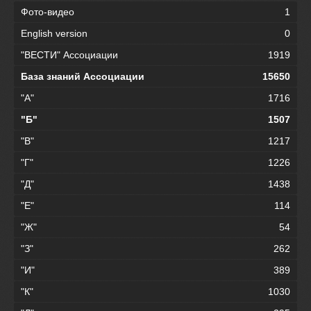
Фото-видео
1
English version
0
"ВЕСТИ" Ассоциации
1919
База знаний Ассоциации
15650
"А"
1716
"Б"
1507
"В"
1217
"Г"
1226
"Д"
1438
"Е"
114
"Ж"
54
"З"
262
"И"
389
"К"
1030