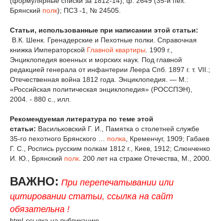
(формулярные списки за 1812-14); ф. 2649 (35-й пех.
Брянский
полк
); ПСЗ -1, № 24505.
Статьи, использованные при написании этой статьи:
В.К. Шенк. Гренадерские и Пехотные полки. Справочная
книжка Императорской
Главной квартиры
. 1909 г.,
Энциклопедия военных и морских наук. Под главной
редакцией генерала от инфантерии Леера Спб. 1897 г. т. VII.;
Отечественная война 1812 года. Энциклопедия. — М.:
«Российская политическая энциклопедия» (РОССПЭН),
2004. - 880 с., илл.
Рекомендуемая литература по теме этой
статьи:
Васильковский Г. И., Памятка о столетней службе
35-го пехотного Брянского …
полка
, Кременчуг, 1909; Габаев
Г. С., Роспись русским полкам 1812 г., Киев, 1912; Слюнченко
И. Ю., Брянский
полк
. 200 лет на страже Отечества, М., 2000.
ВАЖНО:
При перепечатывании или
цитировании статьи, ссылка на сайт
обязательна !
html-ссылка на публикацию