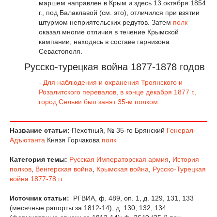
маршем направлен в Крым и здесь 13 октября 1854
г., под Балаклавой (см. это), отличился при взятии
штурмом неприятельских редутов. Затем
полк
оказал многие отличия в течение Крымской
кампании, находясь в составе гарнизона
Севастополя.
Русско-турецкая война 1877-1878 годов
- Для наблюдения и охранения Троянского и
Розалитского перевалов, в конце декабря 1877 г.,
город Сельви был занят 35-м полком.
Название статьи:
Пехотный, № 35-го Брянский
Генерал-
Адъютанта
Князя Горчакова
полк
Категория темы:
Русская Императорская армия
,
История
полков
,
Венгерская война
,
Крымская война
,
Русско-Турецкая
война 1877-78 гг.
Источник статьи:
РГВИА, ф. 489, on. 1, д. 129, 131, 133
(месячные рапорты за 1812-14), д. 130, 132, 134