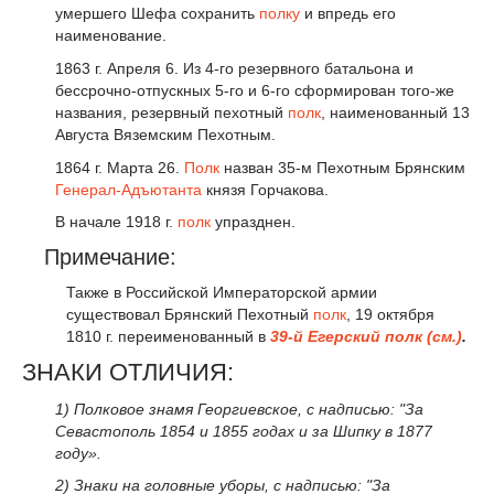
умершего Шефа сохранить
полку
и впредь его
наименование.
1863 г. Апреля 6. Из 4-го резервного батальона и
бессрочно-отпускных 5-го и 6-го сформирован того-же
названия, резервный пехотный
полк
, наименованный 13
Августа Вяземским Пехотным.
1864 г. Марта 26.
Полк
назван 35-м Пехотным Брянским
Генерал-Адъютанта
князя Горчакова.
В начале 1918 г.
полк
упразднен.
Примечание:
Также в Российской Императорской армии
существовал Брянский Пехотный
полк
, 19 октября
1810 г. переименованный в
39-й Егерский полк (см.)
.
ЗНАКИ ОТЛИЧИЯ:
1) Полковое знамя Георгиевское, с надписью: "За
Севастополь 1854 и 1855 годах и за Шипку в 1877
году».
2) Знаки на головные уборы, с надписью: "За