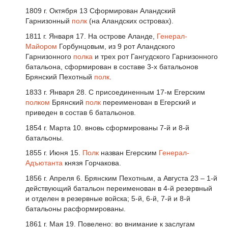
1809 г. Октября 13 Сформирован Аландский
Гарнизонный
полк
(на Аландских островах).
1811 г. Января 17. На острове Аланде,
Генерал-
Майором
Горбунцовым, из 9 рот Аландского
Гарнизонного
полка
и трех рот Гангудского Гарнизонного
батальона, сформирован в составе 3-х батальонов
Брянский Пехотный
полк
.
1833 г. Января 28. С присоединенным 17-м Егерским
полком
Брянский
полк
переименован в Егерский и
приведен в состав 6 батальонов.
1854 г. Марта 10. вновь сформированы 7-й и 8-й
батальоны.
1855 г. Июня 15.
Полк
назван Егерским
Генерал-
Адъютанта
князя Горчакова.
1856 г. Апреля 6. Брянским Пехотным, а Августа 23 – 1-й
действующий батальон переименован в 4-й резервный
и отделен в резервные войска; 5-й, 6-й, 7-й и 8-й
батальоны расформированы.
1861 г. Мая 19. Повелено: во внимание к заслугам