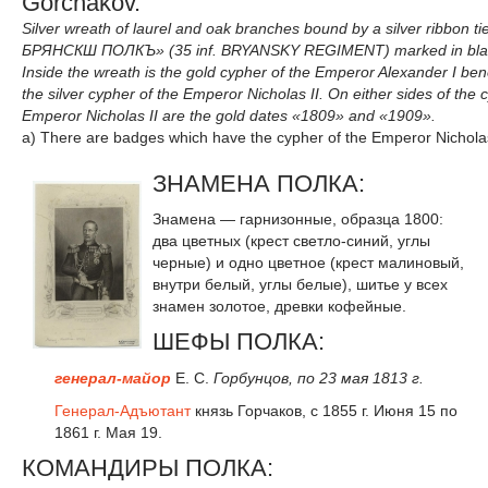
Gorchakov.
Silver wreath of laurel and oak branches bound by a silver ribbon tie
БРЯНСКШ ПОЛКЪ» (35 inf. BRYANSKY REGIMENT) marked in bla
Inside the wreath is the gold cypher of the Emperor Alexander I ben
the silver cypher of the Emperor Nicholas II. On either sides of the 
Emperor Nicholas II are the gold dates «1809» and «1909».
a) There are badges which have the cypher of the Emperor Nicholas
ЗНАМЕНА ПОЛКА:
Знамена — гарнизонные,
обр
азца 1800:
два цветных
(
крест светло
-
синий
,
углы
черные
)
и одно цветное
(
крест малиновый
,
внутри белый
,
углы белые
),
шитье у всех
знамен золотое
,
древки кофейные
.
ШЕФЫ ПОЛКА:
генерал-майор
Е. С.
Горбунцов, по 23 мая 1813 г.
Генерал-Адъютант
князь Горчаков, с 1855 г. Июня 15 по
1861 г. Мая 19.
КОМАНДИРЫ ПОЛКА: