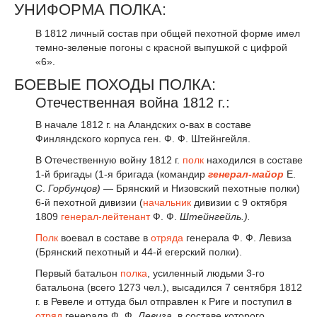
УНИФОРМА ПОЛКА:
В 1812 личный состав при общей пехотной форме имел
темно-зеленые погоны с красной выпушкой с цифрой
«6».
БОЕВЫЕ ПОХОДЫ ПОЛКА:
Отечественная война 1812 г.:
В начале 1812 г. на Аландских о-вах в составе
Финляндского корпуса ген. Ф. Ф. Штейнгейля.
В Отечественную войну 1812 г.
полк
находился в составе
1-й бригады (1-я бригада (командир
генерал-майор
Е.
С.
Горбунцов)
— Брянский и Низовский пехотные полки)
6-й пехотной дивизии (
начальник
дивизии с 9 октября
1809
генерал-лейтенант
Ф. Ф.
Штейнгейль.).
Полк
воевал в составе в
отряда
генерала Ф. Ф. Левиза
(Брянский пехотный и 44-й егерский полки).
Первый батальон
полка
, усиленный людьми 3-го
батальона (всего 1273 чел.), высадился 7 сентября 1812
г. в Ревеле и оттуда был отправлен к Риге и поступил в
отряд
генерала Ф. Ф.
Левиза
, в составе которого