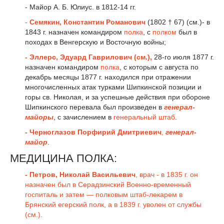
- Майор А. Б. Юлиус. в 1812-14 гг.
-
Семякин, Константин Романович
(1802 † 67) (см.)- в
1843 г. назначен командиром
полка
, с
полком
был в
походах в Венгерскую и Восточную войны;
- Эллерс, Эдуард Гаврилович (см.),
28-го июля 1877 г.
назначен командиром
полка
, с которым с августа по
декабрь месяцы 1877 г. находился при отражении
многочисленных атак турками Шипкинской позиции и
горы св. Николая, и за успешные действия при обороне
Шипкинского перевала был произведен в
генерал-
майоры
, с зачислением в
генеральный штаб
.
- Черноглазов Порфирий Дмитриевич
,
генерал-
майор
.
МЕДИЦИНА ПОЛКА:
- Петров, Николай Васильевич
, врач - в 1835 г. он
назначен был в Серадзинский Военно-временный
госпиталь и затем — полковым штаб-лекарем в
Брянский егерский полк, а в 1839 г. уволен от службы
(см.).