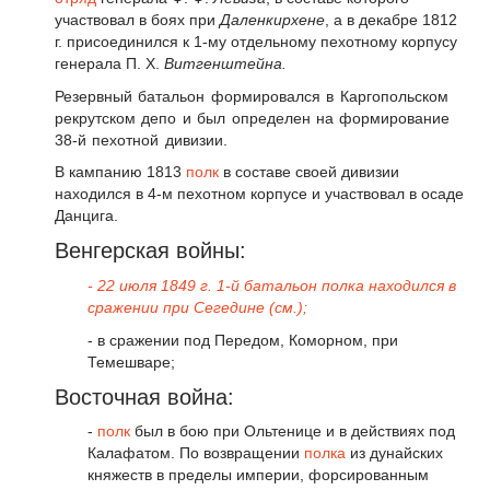
участвовал в боях при
Даленкирхене
, а в декабре 1812
г. присоединился к 1-му отдельному пехотному корпусу
генерала П. X.
Витгенштейна.
Резервный батальон формировался в Каргопольском
рекрутском депо и был определен на формирование
38-й пехотной дивизии.
В кампанию 1813
полк
в составе своей дивизии
находился в 4-м пехотном корпусе и участвовал в осаде
Данцига.
Венгерская войны:
- 22 июля 1849 г. 1-й батальон полка находился в
сражении при Сегедине (см.);
- в сражении под Передом, Коморном, при
Темешваре;
Восточная война:
-
полк
был в бою при Ольтенице и в действиях под
Калафатом. По возвращении
полка
из дунайских
княжеств в пределы империи, форсированным