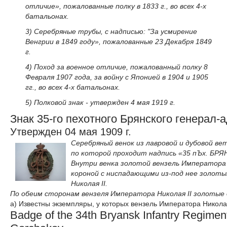
отличие», пожалованные полку в 1833 г., во всех 4-х
батальонах.
3) Серебряные трубы, с надписью: "За усмирение
Венгрии в 1849 году», пожалованные 23 Декабря 1849
г.
4) Поход за военное отличие, пожалованный полку 8
Февраля 1907 года, за войну с Японией в 1904 и 1905
гг., во всех 4-х батальонах.
5) Полковой знак - утвержден 4 мая 1919 г.
Знак 35-го пехотного Брянского генерал-
Утвержден 04 мая 1909 г.
Серебряный венок из лавровой и дубовой ве
по которой проходит надпись «35 пЪх. БР
Внутри венка золотой вензель Императора 
короной с ниспадающими из-под нее золот
Николая II.
По обеим сторонам вензеля Императора Николая II золотые 
а) Известны экземпляры, у которых вензель Императора Николая
Badge of the 34th Bryansk Infantry Regiment