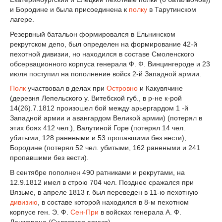
и Бородине и была присоединена к
полку
в Тарутинском
лагере.
Резервный батальон формировался в Ельнинском
рекрутском депо, был определен на формирование 42-й
пехотной дивизии, но находился в составе Смоленского
обсервационного корпуса генерала Ф. Ф. Винцингероде и 23
июля поступил на пополнение войск 2-й Западной армии.
Полк
участвовал в делах при
Островно
и Какувячине
(деревня Лепельского у. Витебской губ., в р-не к-рой
14(26).7.1812 произошел бой между арьергардом 1 -й
Западной армии и авангардом Великой армии) (потерял в
этих боях 412 чел.), Валутиной Горе (потерял 14 чел.
убитыми, 128 ранеными и 53 пропавшими без вести),
Бородине (потерял 52 чел. убитыми, 162 ранеными и 241
пропавшими без вести).
В сентябре пополнен 490 ратниками и рекрутами, на
12.9.1812 имел в строю 704 чел. Позднее сражался при
Вязьме, в апреле 1813 г. был переведен в 11-ю пехотную
дивизию
, в составе которой находился в 8-м пехотном
корпусе ген. Э. Ф.
Сен-При
в войсках генерала А. Ф.