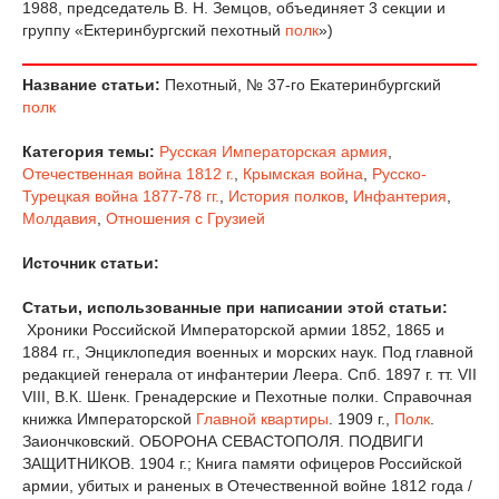
1988, председатель В. Н. Земцов, объединяет 3 секции и
группу «Ектеринбургский пехотный
полк
»)
Название статьи:
Пехотный, № 37-го Екатеринбургский
полк
Категория темы:
Русская Императорская армия
,
Отечественная война 1812 г.
,
Крымская война
,
Русско-
Турецкая война 1877-78 гг.
,
История полков
,
Инфантерия
,
Молдавия
,
Отношения с Грузией
Источник статьи:
Статьи, использованные при написании этой статьи:
Хроники Российской Императорской армии 1852, 1865 и
1884 гг., Энциклопедия военных и морских наук. Под главной
редакцией генерала от инфантерии Леера. Спб. 1897 г. тт. VII
VIII, В.К. Шенк. Гренадерские и Пехотные полки. Справочная
книжка Императорской
Главной квартиры
. 1909 г.,
Полк
.
Заиончковский. ОБОРОНА СЕВАСТОПОЛЯ. ПОДВИГИ
ЗАЩИТНИКОВ. 1904 г.; Книга памяти офицеров Российской
армии, убитых и раненых в Отечественной войне 1812 года /