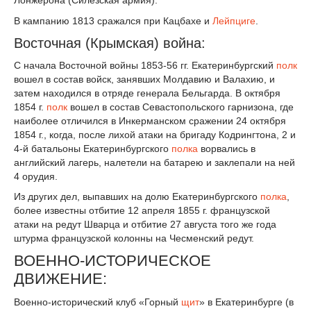
Лонжерона (Силезская армия).
В кампанию 1813 сражался при Кацбахе и
Лейпциге
.
Восточная (Крымская) война:
С начала Восточной войны 1853-56 гг. Екатеринбургский
полк
вошел в состав войск, занявших Молдавию и Валахию, и
затем находился в отряде генерала Бельгарда. В октября
1854 г.
полк
вошел в состав Севастопольского гарнизона, где
наиболее отличился в Инкерманском сражении 24 октября
1854 г., когда, после лихой атаки на бригаду Кодрингтона, 2 и
4-й батальоны Екатеринбургского
полка
ворвались в
английский лагерь, налетели на батарею и заклепали на ней
4 орудия.
Из других дел, выпавших на долю Екатеринбургского
полка
,
более известны отбитие 12 апреля 1855 г. французской
атаки на редут Шварца и отбитие 27 августа того же года
штурма французской колонны на Чесменский редут.
ВОЕННО-ИСТОРИЧЕСКОЕ
ДВИЖЕНИЕ:
Военно-исторический клуб «Горный
щит
» в Екатеринбурге (в