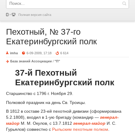
Полная версия сайта
Пехотный, № 37-го
Екатеринбургский полк
imha
6-09-2009, 17:18
6 614
База знаний Ассоциации
/
"П"
37-й Пехотный
Екатеринбургский полк
Старшинство с 1796 г. Ноября 29.
Полковой праздник на день Св. Троицы.
В 1812 в составе 23-ей пехотной дивизии (сформирована
5.2.1808), входил в 1-ую бригаду (командир —
генерал-
майор
М. М. Окулов, с 13.7.1812
генерал-майор
И. С.
Гурьялов) совместно с
Рыльским пехотным полком
.