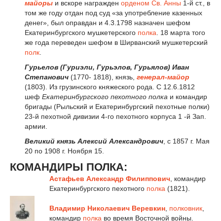
майоры
и вскоре награжден
орденом Св. Анны
1-й ст., в
том же году отдан под суд «за употребление казенных
денег», был оправдан и 4.3.1798 назначен шефом
Екатеринбургского мушкетерского
полка
. 18 марта того
же года переведен шефом в Ширванский мушкетерский
полк
.
Гурьелов (Гуриэли, Гурьэлов, Гурьялов) Иван
Степанович
(1770- 1818), князь,
генерал-майор
(1803). Из грузинского княжеского рода. С 12.6.1812
шеф
Екатеринбургского пехотного полка
и командир
бригады (Рыльский и Екатеринбургский пехотные полки)
23-й пехотной дивизии 4-го пехотного корпуса 1 -й Зап.
армии.
Великий князь Алексий Александрович
, с 1857 г. Мая
20 по 1908 г. Ноября 15.
КОМАНДИРЫ ПОЛКА:
Астафьев Александр Филиппович
, коман­дир
Екатеринбургского пехотного
полка
(1821).
Владимир Николаевич Веревкин
,
полковник
,
командир
полка
во время Восточной войны.