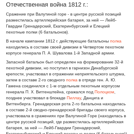
Отечественная война 1812 г.:
Сражение при Валутиной горе - в центре русской позиций
разместилась артиллерийская батарея, за ней — Лейб-
Гвардии Гренадерский, Екатеринбургский и Елецкий
пехотные полки (6 батальонов).
В начале кампании 1812 г. действующие батальоны
полка
находились в составе своей дивизии в Четвертом пехотном
корпусе генерала П. А. Шувалова 1-й Западной армии.
Запасной батальон был определен на формирование 32-й
пехотной дивизии, но поступил в гарнизон Динабургской
крепости, участвовал в отражении неприятельского штурма,
затем в составе 2-го сводного
полка
в отряде ген. А. Ю.
Гамена соединился с 1-м отдельным пехотным корпусом
генерала П. X. Витгенштейна, сражался под
Полоцком
,
позднее участвовал в блокаде
Пиллау
, Данцига и
Виттенберга. Гренадерская рота 2-го батальона находилась
в составе 2-й сводно-гренадерской бригады своего корпуса,
участвовала в сражениях при Валутиной Горе (находилась в
центре русской позиций, где разместилась артиллерийская
батарея, за ней — Лейб-Гвардии Гренадерский,
Екатеринбургский и Елецкий пехотные полки (6 батальонов))