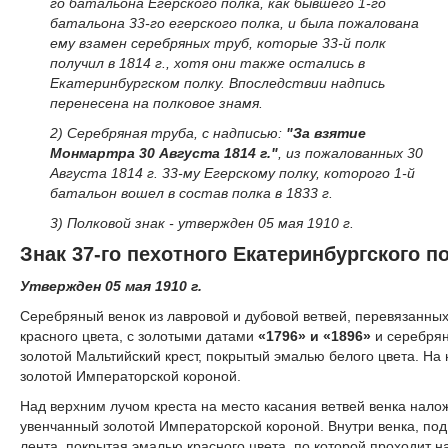
го батальона Егерского полка, как бывшего 1-го
батальона 33-го егерского полка, и была пожалована
ему взамен серебряных труб, которые 33-й полк
получил в 1814 г., хотя они также остались в
Екатеринбургском полку. Впоследствии надпись
перенесена на полковое знамя.
2) Серебряная труба, с надписью:
"За взятие
Монмартра 30 Августа 1814 г."
, из пожалованных 30
Августа 1814 г. 33-му Егерскому полку, которого 1-й
батальон вошел в состав полка в 1833 г.
3) Полковой знак - утвержден 05 мая 1910 г.
Знак 37-го пехотного Екатеринбургского п
Утвержден 05 мая 1910 г.
Серебряный венок из лавровой и дубовой ветвей, перевязанных
красного цвета, с золотыми датами
«1796» и «1896»
и серебря
золотой Мальтийский крест, покрытый эмалью белого цвета. Н
золотой Императорской короной.
Над верхним лучом креста на место касания ветвей венка нало
увенчанный золотой Императорской короной. Внутри венка, под
лента, покрытая эмалью красного цвета, по которой проходит 