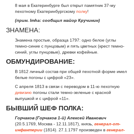
8 мая в Екатеринбурге был открыт памятник 37-му
пехотному Екатеринбургскому
полку
!
(прим. Imha: сообщил майор Кручинин)
ЗНАМЕНА:
Знамена простые, образца 1797: одно белое (углы
темно-синие с пунцовым) и пять цветных (крест темно-
синий, углы пунцовые), древки кофейные.
ОБМУНДИРОВАНИЕ:
В 1812 личный состав при общей пехотной форме имел
белые погоны с цифрой «23».
С апреля 1813 в связи с переводом в 11-ю пехотную
дивизию
погоны стали темно-зеленые с красной
выпушкой и с цифрой «11».
БЫВШИЙ ШЕФ ПОЛКА:
Горчаков (Горчаков 1-й) Алексей Иванович
(20.5.1769, Москва - 12.11.1817), князь,
генерал-от-
инфантерии
(1814). 27.1.1797 произведен в
генерал-