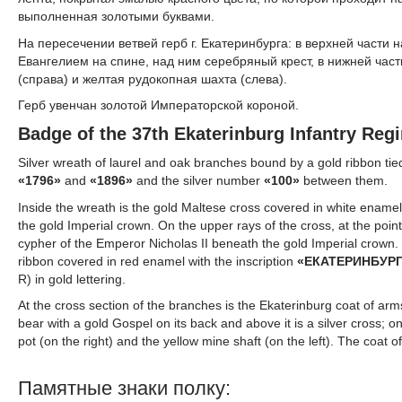
выполненная золотыми буквами.
На пересечении ветвей герб г. Екатеринбурга: в верхней части
Евангелием на спине, над ним серебряный крест, в нижней час
(справа) и желтая рудокопная шахта (слева).
Герб увенчан золотой Императорской короной.
Badge of the 37th Ekaterinburg Infantry Reg
Silver wreath of laurel and oak branches bound by a gold ribbon ti
«1796»
and
«1896»
and the silver number
«100»
between them.
Inside the wreath is the gold Maltese cross covered in white enamel
the gold Imperial crown. On the upper rays of the cross, at the point
cypher of the Emperor Nicholas II beneath the gold Imperial crown. 
ribbon covered in red enamel with the inscription
«
ЕКАТЕРИНБУР
R) in gold lettering.
At the cross section of the branches is the Ekaterinburg coat of arms
bear with a gold Gospel on its back and above it is a silver cross; o
pot (on the right) and the yellow mine shaft (on the left). The coat 
Памятные знаки полку: