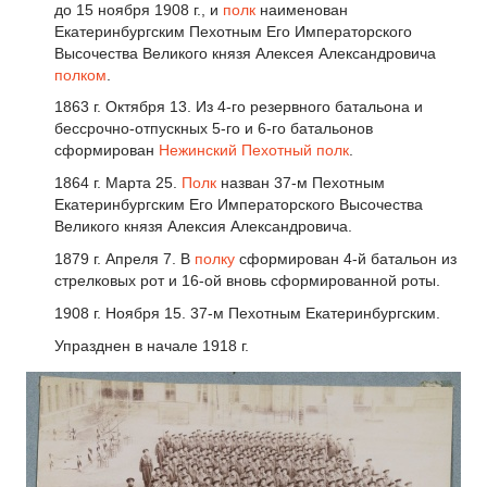
до 15 ноября 1908 г., и
полк
наименован
Екатеринбургским Пехотным Его Императорского
Высочества Великого князя Алексея Александровича
полком
.
1863 г. Октября 13. Из 4-го резервного батальона и
бессрочно-отпускных 5-го и 6-го батальонов
сформирован
Нежинский Пехотный полк
.
1864 г. Марта 25.
Полк
назван 37-м Пехотным
Екатеринбургским Его Императорского Высочества
Великого князя Алексия Александровича.
1879 г. Апреля 7. В
полку
сформирован 4-й батальон из
стрелковых рот и 16-ой вновь сформированной роты.
1908 г. Ноября 15. 37-м Пехотным Екатеринбургским.
Упразднен в начале 1918 г.