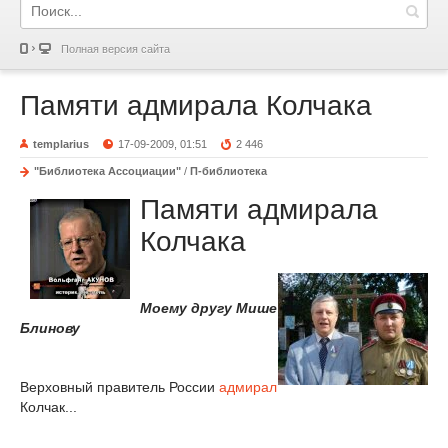
Полная версия сайта
Памяти адмирала Колчака
templarius
17-09-2009, 01:51
2 446
"Библиотека Ассоциации"
/
П-библиотека
Памяти адмирала
Колчака
Моему другу Мише
Блинову
Верховный правитель России
адмирал
Колчак...