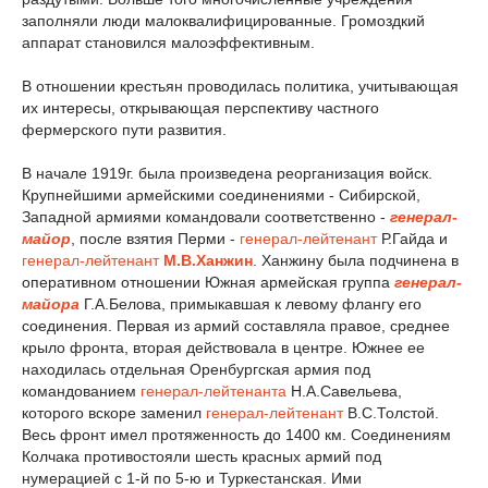
заполняли люди малоквалифицированные. Громоздкий
аппарат становился малоэффективным.
В отношении крестьян проводилась политика, учитывающая
их интересы, открывающая перспективу частного
фермерского пути развития.
В начале 1919г. была произведена реорганизация войск.
Крупнейшими армейскими соединениями - Сибирской,
Западной армиями командовали соответственно -
генерал-
майор
, после взятия Перми -
генерал-лейтенант
Р.Гайда и
генерал-лейтенант
М.В.Ханжин
. Ханжину была подчинена в
оперативном отношении Южная армейская группа
генерал-
майора
Г.А.Белова, примыкавшая к левому флангу его
соединения. Первая из армий составляла правое, среднее
крыло фронта, вторая действовала в центре. Южнее ее
находилась отдельная Оренбургская армия под
командованием
генерал-лейтенанта
Н.А.Савельева,
которого вскоре заменил
генерал-лейтенант
В.С.Толстой.
Весь фронт имел протяженность до 1400 км. Соединениям
Колчака противостояли шесть красных армий под
нумерацией с 1-й по 5-ю и Туркестанская. Ими