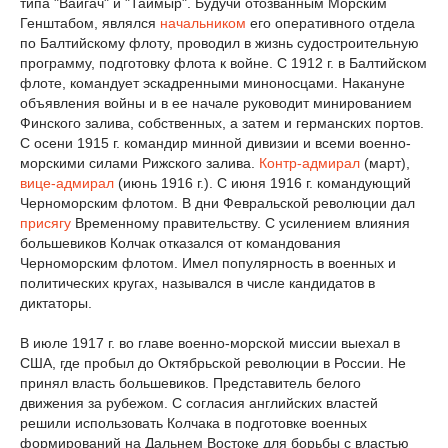
типа "Вайгач" и "Таймыр". Будучи отозванным Морским
Генштабом, являлся
начальником
его оперативного отдела
по Балтийскому флоту, проводил в жизнь судостроительную
программу, подготовку флота к войне. С 1912 г. в Балтийском
флоте, командует эскадренными миноносцами. Накануне
объявления войны и в ее начале руководит минированием
Финского залива, собственных, а затем и германских портов.
С осени 1915 г. командир минной дивизии и всеми военно-
морскими силами Рижского залива.
Контр-адмирал
(март),
вице-адмирал
(июнь 1916 г.). С июня 1916 г. командующий
Черноморским флотом. В дни Февральской революции дал
присягу
Временному правительству. С усилением влияния
большевиков Колчак отказался от командования
Черноморским флотом. Имел популярность в военных и
политических кругах, назывался в числе кандидатов в
диктаторы.
В июле 1917 г. во главе военно-морской миссии выехал в
США, где пробыл до Октябрьской революции в России. Не
принял власть большевиков. Представитель белого
движения за рубежом. С согласия английских властей
решили использовать Колчака в подготовке военных
формирований на Дальнем Востоке для борьбы с властью