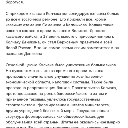
бороться.
С приходом к власти Колчака консолидируются силы белых
во всем восточном регионе. Его признали все, кроме
казачьих атаманов Семенова и Калмыкова. Колчак также
вошел в контакт с правительством Великого Донского
казачьего войска, и 17 июня, вместе с присоединением к
Колчаку Деникина, он стал Верховным правителем всей
белой России. В то же самое время своим заместителем он
назначил Деникина.
Основной целью Колчака было уничтожение большевиков.
Но нужно отметить, что за время его правительства
произошло значительное улучшение хозяйственно-
экономической области, налоговой системы. Также была
проведена реорганизация банков. Правительство Колчака,
претендовавшее на роль общероссийского, а затем и
признанное таковым, увлеклось государственным
строительством, формированием штатов министерств,
других учреждений без всякой меры. Государственная
структура формировалась как общероссийская, для
обслуживания всей страны-. Штаты ее оказались чрезмерно
раздутыми. Больше того многочисленные учреждения