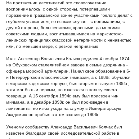
На протяжении десятилетий это словосочетание
воспринималось, с одной стороны, потерпевшими
поражение в гражданской войне участниками "белого дела" с
глубоким уважением, во всяком случае - с пониманием; с
другой стороны, большевиками, красными, да многими
советскими людьми, воспитывавшимися на марксистско-
ленинских принципах классовой нетерпимости с ненавистью
или, по меньшей мере, с резкой неприязнью.
Итак. Александр Васильевич Колчак родился 4 ноября 1874г.
на Обуховском сталелитейном заводе в семье дворянина -
офицера морской артиллерии. Начал свое образование в 6-
й Петербургской классической гимназии, а с 1888г. обучался
в морском кадетском корпусе, был вторым в выпуске 1894г.,
хотя мог быть и первым, но отказался в пользу своего
товарища. А 15 сентября 1894г. ему был присвоен чин
мичмана, а в декабре 1898г. он был произведен в
лейтенанты, но из-за ухода на службу в Императорскую
Академию он пробыл в этом звании до 1906г.
Ученому сообществу Александр Васильевич Колчак был
известен благодаря своей исследовательской работе в