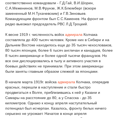
соответственно командовали - Г.Д.Гай, В.И.Шорин,
С.А.Меженинов, М.В.Фрунзе, Ж.К.Блюмберг (вскоре
замененный М.Н.Тухачевским) и Г.В.Зиновьев.
Командующим фронтом был С.С.Каменев. На фронт не
редко выезжал председатель РВС Л.Д.Троцкий.
К весне 1919 г. численность войск
адмирала
Колчака
составляла до 400 тысяч человек. Кроме них в Сибири и на
Дальнем Востоке находилось еще до 35 тысяч чехословаков,
80 тысяч японцев, более 6 тысяч англичан и канадцев, более
8 тысяч американце и более одной тысячи французов. Но
все они дислоцировались в тылу и активного участия в
боевых действиях не принимали. При этом американцы
были заняты главным образом слежкой за японцами.
В начале марта 1919г. войска
адмирала
Колчака, опередив
красных, перешли в наступление и стали быстро
продвигаться к Волге, приблизившись к ней у Казани и
Самары на расстояние до 80, а у Спасска - до 35
километров. Однако к концу апреля наступательный
потенциал был исчерпан. Казалось, фронту белых ничего
серьезно не угрожает. Начатое в конце апреля