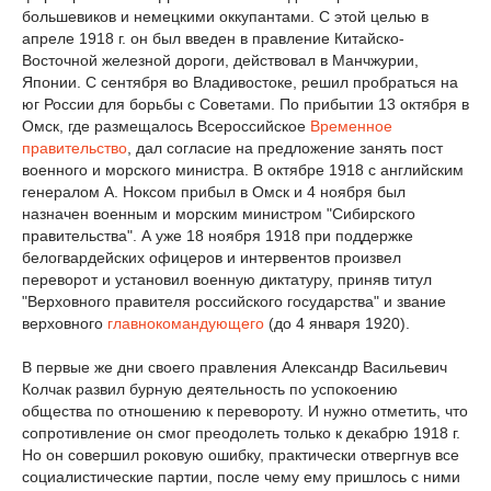
большевиков и немецкими оккупантами. С этой целью в
апреле 1918 г. он был введен в правление Китайско-
Восточной железной дороги, действовал в Манчжурии,
Японии. С сентября во Владивостоке, решил пробраться на
юг России для борьбы с Советами. По прибытии 13 октября в
Омск, где размещалось Всероссийское
Временное
правительство
, дал согласие на предложение занять пост
военного и морского министра. В октябре 1918 с английским
генералом А. Ноксом прибыл в Омск и 4 ноября был
назначен военным и морским министром "Сибирского
правительства". А уже 18 ноября 1918 при поддержке
белогвардейских офицеров и интервентов произвел
переворот и установил военную диктатуру, приняв титул
"Верховного правителя российского государства" и звание
верховного
главнокомандующего
(до 4 января 1920).
В первые же дни своего правления Александр Васильевич
Колчак развил бурную деятельность по успокоению
общества по отношению к перевороту. И нужно отметить, что
сопротивление он смог преодолеть только к декабрю 1918 г.
Но он совершил роковую ошибку, практически отвергнув все
социалистические партии, после чему ему пришлось с ними