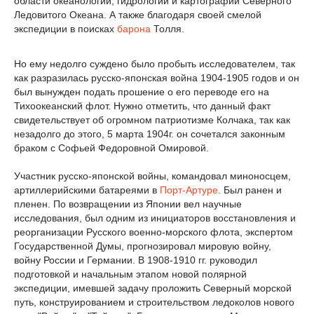
области океанологии, гидрологии и картографии Северного
Ледовитого Океана. А также благодаря своей смелой
экспедиции в поисках
барона
Толля.
Но ему недолго суждено было пробыть исследователем, так
как разразилась русско-японская война 1904-1905 годов и он
был вынужден подать прошение о его переводе его на
Тихоокеанский флот. Нужно отметить, что данный факт
свидетельствует об огромном патриотизме Колчака, так как
незадолго до этого, 5 марта 1904г. он сочетался законным
браком с Софьей Федоровной Омировой.
Участник русско-японской войны, командовал миноносцем,
артиллерийскими батареями в
Порт-Артуре
. Был ранен и
пленен. По возвращении из Японии вел научные
исследования, был одним из инициаторов восстановления и
реорганизации Русского военно-морского флота, экспертом
Государственной Думы, прогнозировал мировую войну,
войну России и Германии. В 1908-1910 гг. руководил
подготовкой и начальным этапом новой полярной
экспедиции, имевшей задачу проложить Северный морской
путь, конструированием и строительством ледоколов нового