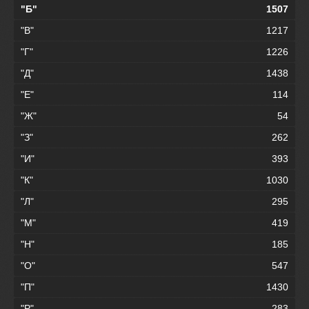
"Б"
1507
"В"
1217
"Г"
1226
"Д"
1438
"Е"
114
"Ж"
54
"З"
262
"И"
393
"К"
1030
"Л"
295
"М"
419
"Н"
185
"О"
547
"П"
1430
"Р"
283