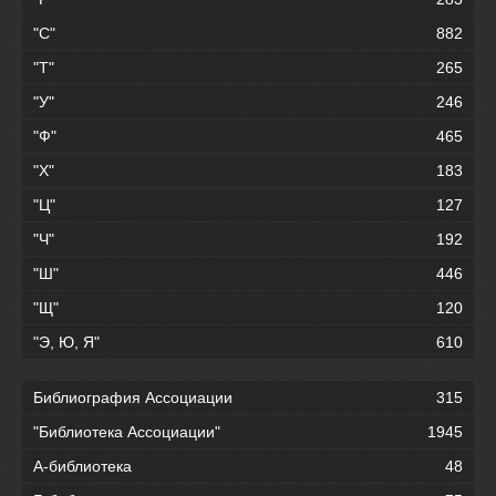
"С"
882
"Т"
265
"У"
246
"Ф"
465
"Х"
183
"Ц"
127
"Ч"
192
"Ш"
446
"Щ"
120
"Э, Ю, Я"
610
Библиография Ассоциации
315
"Библиотека Ассоциации"
1945
А-библиотека
48