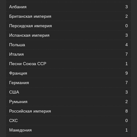
Албания
3
Британская империя
2
Персидская империя
0
Испанская империя
3
Польша
4
Италия
7
Песни Союза ССР
1
Франция
9
Германия
7
США
3
Румыния
2
Российская империя
8
СХС
0
Македония
1