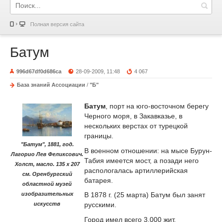
Полная версия сайта
Батум
996d67df0d686ca
28-09-2009, 11:48
4 067
База знаний Ассоциации
/
"Б"
Батум
, порт на юго-восточном берегу
Черного моря, в Закавказье, в
нескольких верстах от турецкой
границы.
"Батум", 1881, год.
В военном отношении: на мысе Бурун-
Лагорио Лев Феликсович.
Табия имеется мост, а позади него
Холст, масло. 135 x 207
распологалась артиллерийская
см. Оренбургский
батарея.
областной музей
изобразительных
В 1878 г. (25 марта) Батум был занят
искусств
русскими.
Город имел всего 3.000 жит.