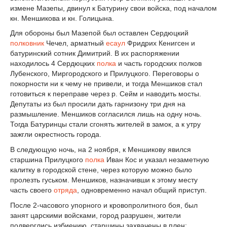
измене Мазепы, двинул к Батурину свои войска, под началом
кн. Меншикова и кн. Голицына.
Для обороны был Мазепой был оставлен Сердюцкий
полковник
Чечел, арматный
есаул
Фридрих Кенигсен и
батуринский сотник Димитрий. В их распоряжении
находилось 4 Сердюцких
полка
и часть городских полков
Лубенского, Миргородского и Прилуцкого. Переговоры о
покорности ни к чему не привели, и тогда Меншиков стал
готовиться к переправе через р. Сейм и наводить мосты.
Депутаты из был просили дать гарнизону три дня на
размышление. Меншиков согласился лишь на одну ночь.
Тогда Батуринцы стали сгонять жителей в замок, а к утру
зажгли окрестность города.
В следующую ночь, на 2 ноября, к Меншикову явился
старшина Прилуцкого
полка
Иван Кос и указал незаметную
калитку в городской стене, через которую можно было
пролезть гуськом. Меншиков, назначивши к этому месту
часть своего
отряда
, одновременно начал общий приступ.
После 2-часового упорного и кровопролитного боя, был
занят царскими войсками, город разрушен, жители
подверглись избиению, старшины захвачены в плен: