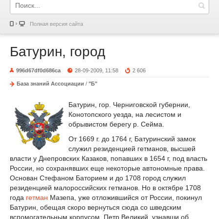
Полная версия сайта
Батурин, город
996d67df0d686ca
28-09-2009, 11:58
2 606
База знаний Ассоциации
/
"Б"
Батурин, гор. Черниговской губернии,
Конотопского уезда, на лесистом и
обрывистом берегу р. Сейма.
От 1669 г. до 1764 г, Батуринский замок
служил резиденцией гетманов, высшей
власти у Днепровских Казаков, попавших в 1654 г, под власть
России, но сохранявших еще некоторые автономные права.
Основан Стефаном Баторием и до 1708 город служил
резиденцией малороссийских гетманов. Но в октябре 1708
года
гетман
Мазепа, уже отложившийся от России, покинул
Батурин, обещая скоро вернуться сюда со шведским
вспомогательным корпусом. Петр Великий, узнавши об