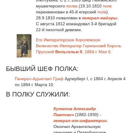
Желтухина. С 2.7.1809 шеф Пензенского
мушкетерского
полка
(19.10.1810
полк
переименован в 45-й егерский
полк
).
28.9.1810 пожалован в
генерал-майоры
.
С августа 1812 командовал 3-й бригадой
22-й пехотной дивизии.
Его Императорское Королевское
Величество Император Германский Король
Прусский
Вильгельм II
, 1884 г. Мая 6.
БЫВШИЙ ШЕФ ПОЛКА:
Генерал-Адъютант
Граф
Адлерберг I, с 1864 г. Апреля 4
по 1884 г. Марта 10.
В ПОЛКУ СЛУЖИЛИ:
Кутепов
Александр
Павлович
(1882-1930) -
генерал-от-инфантерии
.
Окончил Архангельскую
гимназию и Петербургское