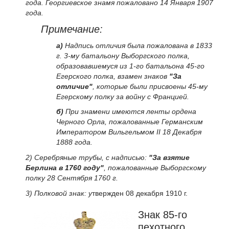
года. Георгиевское знамя пожаловано 14 Января 1907
года.
Примечание:
а)
Надпись отличия была пожалована в 1833
г. 3-му батальону Выборгского полка,
образовавшемуся из 1-го батальона 45-го
Егерского полка, взамен знаков
"За
отличие"
, которые были присвоены 45-му
Егерскому полку за войну с Францией.
б)
При знамени имеются ленты ордена
Черного Орла, пожалованные Германским
Императором Вильгельмом II 18 Декабря
1888 года.
2) Серебряные трубы, с надписью:
"За взятие
Берлина в 1760 году"
, пожалованные Выборгскому
полку 28 Сентября 1760 г.
3) Полковой знак: у
твержден 08 декабря 1910 г.
Знак 85-го
пехотного