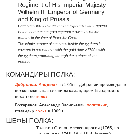
Regiment of His Imperial Majesty
Wilhelm II, Emperor of Germany
and King of Prussia.
Gold cross formed from the four cyphers of the Emperor
Peter I beneath the gold Imperial crowns as on the
roubles in the time of Peter the Great.
The whole surface of the cross inside the cyphers is
covered in red enamel with the gold date «1700» with
the cyphers protruding through the surface of the
enamel.
КОМАНДИРЫ ПОЛКА:
Дебриний, Андреян
- в 1725 г., Дебриний произведен в
полковники с назначением командиром Выборгского
пехотного
полка
.
Божерянов. Александр Васильевич,
полковник
,
командир
полка
в 1909 г.
ШЕФЫ ПОЛКА:
Талызин Степан Александрович (1765, по
др. данным, 1768- 19.4.1815, Москва),