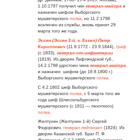
1.10.1797 получил чин
генерал-майора
и
назначен шефом Выборгского
мушкетерского
полка
, но 11.2.1798
исключен из службы, вновь принят 29
марта того же года.
Эссен (Эссен 3-й, v. Essen) Петр
Кириллович
(11.8.1772 - 23.9.1844),
граф
(с 1833),
генерал-от-инфантерии
(1819). Из дворян Лифляндской губ.,
14.2.1798 удостоен чина
генерал-майора
и назначен шефом (до 18.8.1800 г.)
Выборгского мушкетерского
полка
.
С 4.2.1802 шеф Выборгского
мушкетерского
полка
, с 5 марта того же
года шеф Шлиссельбургского
мушкетерского (с 1811 — пехотного)
полка
.
Желтухин (Желтухин 1-й) Сергей
Федорович,
генерал-лейтенант
(1824). Из
дворян Казанской губ. Брат П. Ф.