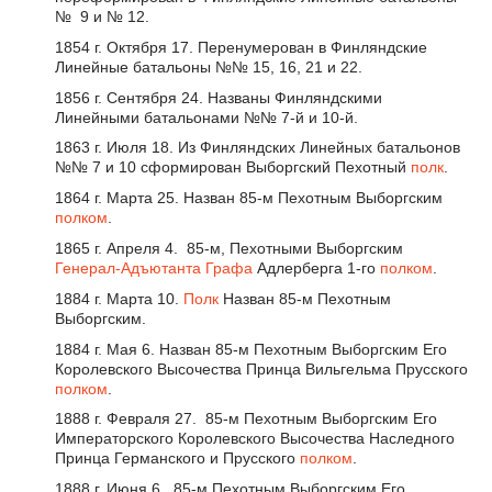
№ 9 и № 12.
1854 г. Октября 17. Перенумерован в Финляндские
Линейные батальоны №№ 15, 16, 21 и 22.
1856 г. Сентября 24. Названы Финляндскими
Линейными батальонами №№ 7-й и 10-й.
1863 г. Июля 18. Из Финляндских Линейных батальонов
№№ 7 и 10 сформирован Выборгский Пехотный
полк
.
1864 г. Марта 25. Назван 85-м Пехотным Выборгским
полком
.
1865 г. Апреля 4. 85-м, Пехотными Выборгским
Генерал-Адъютанта
Графа
Адлерберга 1-го
полком
.
1884 г. Марта 10.
Полк
Назван 85-м Пехотным
Выборгским.
1884 г. Мая 6. Назван 85-м Пехотным Выборгским Его
Королевского Высочества Принца Вильгельма Прусского
полком
.
1888 г. Февраля 27. 85-м Пехотным Выборгским Его
Императорского Королевского Высочества Наследного
Принца Германского и Прусского
полком
.
1888 г. Июня 6. 85-м Пехотным Выборгским Его