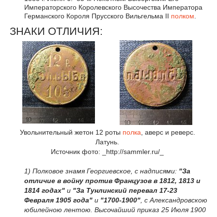
Императорского Королевского Высочества Императора
Германского Короля Прусского Вильгельма II
полком
.
ЗНАКИ ОТЛИЧИЯ:
Увольнительный жетон 12 роты
полка
, аверс и реверс.
Латунь.
Источник фото: _http://sammler.ru/_
1) Полковое знамя Георгиевское, с надписями:
"За
отличие в войну против Французов в 1812, 1813 и
1814 годах"
и
"За Тунлинский перевал 17-23
Февраля 1905 года"
и
"1700-1900"
, с Александровскою
юбилейною лентою. Высочайший приказ 25 Июля 1900