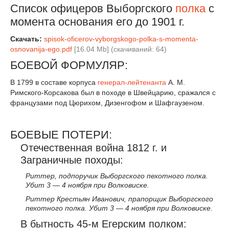
Список офицеров Выборгского
полка
с
момента основания его до 1901 г.
Скачать:
spisok-oficerov-vyborgskogo-polka-s-momenta-
osnovanija-ego.pdf
[16.04 Mb] (cкачиваний: 64)
БОЕВОЙ ФОРМУЛЯР:
В 1799 в составе корпуса
генерал-лейтенанта
А. М.
Римского-Корсакова был в походе в Швейцарию, сражался с
французами под Цюрихом, Дизенгофом и Шафгаузеном.
БОЕВЫЕ ПОТЕРИ:
Отечественная война 1812 г. и
Заграничные походы:
Риттер, подпоручик Выборгского пехотного полка.
Убит 3 — 4 ноября при Волковиске.
Риттер Крестьян Иванович, прапорщик Выборгского
пехотного полка. Убит 3 — 4 ноября при Волковиске.
В бытность 45-м Егерским полком: