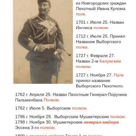
из Новгородских граждан
Пехотный Ивана Кулома
полк
.
1701 г. Июля 25. Назван
Инглиса
полком
.
1712 г. Июля 25. Принял
Название Выборгского
полка
.
1727 г. Февраля 27.
Назван 2-м
Калужским
полком
.
1727 г. Ноября 27.
Полк
принял название
Выборгского Пехотного.
1762 г. Апреля 25. Назван Пехотным Генерал-Поручика
Пальменбаха
Полком
.
1762 г. Июля 5. Выборгским
полком
.
1796 г. Ноября 29. Выборгским Мушкетерским
полком
.
1798 г. Ноября 30. Мушкетерским
генерал-майора
Эссена 3-го
полком
.
1800 г.
генерал-майора
Ганжи 1-го
полком
.