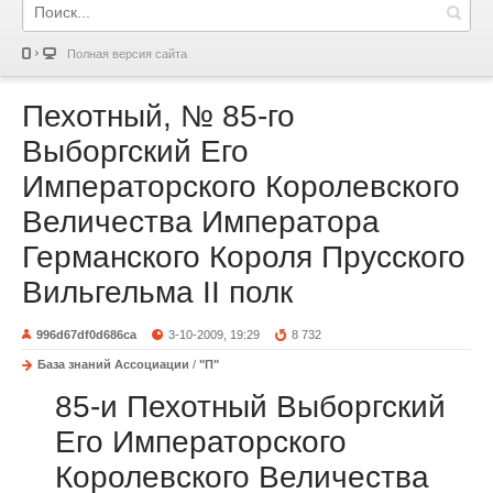
Полная версия сайта
Пехотный, № 85-го
Выборгский Его
Императорского Королевского
Величества Императора
Германского Короля Прусского
Вильгельма II полк
996d67df0d686ca
3-10-2009, 19:29
8 732
База знаний Ассоциации
/
"П"
85-и Пехотный Выборгский
Его Императорского
Королевского Величества