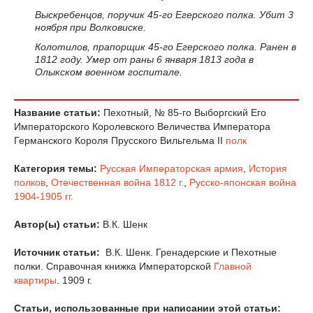
Выскребенцов, поручик 45-го Егерского полка. Убит 3
ноября при Волковиске.
Колотилов, прапорщик 45-го Егерского полка. Ранен в
1812 году. Умер от раны 6 января 1813 года в
Олыкском военном госпитале.
Название статьи:
Пехотный, № 85-го Выборгский Его
Императорского Королевского Величества Императора
Германского Короля Прусского Вильгельма II
полк
Категория темы:
Русская Императорская армия
,
История
полков
,
Отечественная война 1812 г.
,
Русско-японская война
1904-1905 гг.
Автор(ы) статьи:
В.К. Шенк
Источник статьи:
В.К. Шенк. Гренадерские и Пехотные
полки. Справочная книжка Императорской
Главной
квартиры
. 1909 г.
Статьи, использованные при написании этой статьи: