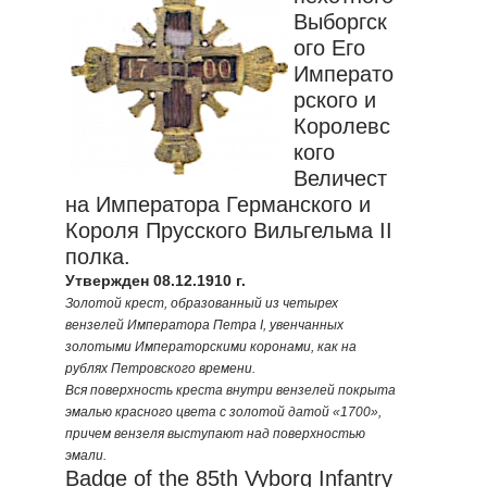
Выборгск
ого Его
Императо
рского и
Королевс
кого
Величест
на Императора Германского и
Короля Прусского Вильгельма II
полка.
Утвержден 08.12.1910 г.
Золотой крест, образованный из четырех
вензелей Императора Петра I, увенчанных
золотыми Императорскими коронами, как на
рублях Петровского времени.
Вся поверхность креста внутри вензелей покрыта
эмалью красного цвета с золотой датой «1700»,
причем вензеля выступают над поверхностью
эмали.
Badge of the 85th Vyborg Infantry