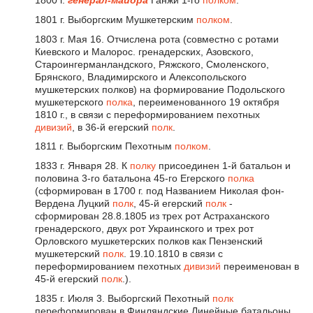
1801 г. Выборгским Мушкетерским
полком
.
1803 г. Мая 16. Отчислена рота (совместно с ротами
Киевского и Малорос. гренадерских, Азовского,
Староингерманландского, Ряжского, Смоленского,
Брянского, Владимирского и Алексопольского
мушкетерских полков) на формирование Подольского
мушкетерского
полка
, переименованного 19 октября
1810 г., в связи с переформированием пехотных
дивизий
, в 36-й егерский
полк
.
1811 г. Выборгским Пехотным
полком
.
1833 г. Января 28. К
полку
присоединен 1-й батальон и
половина 3-го батальона 45-го Егерского
полка
(сформирован в 1700 г. под Названием Николая фон-
Вердена Луцкий
полк
, 45-й егерский
полк
-
сформирован 28.8.1805 из трех рот Астраханского
гренадерского, двух рот Украинского и трех рот
Орловского мушкетерских полков как Пензенский
мушкетерский
полк
. 19.10.1810 в связи с
переформированием пехотных
дивизий
переименован в
45-й егерский
полк
.).
1835 г. Июля 3. Выборгский Пехотный
полк
переформирован в Финляндские Линейные батальоны