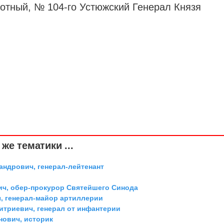
хотный, № 104-го Устюжский Генерал Князя
же тематики ...
андрович, генерал-лейтенант
ич, обер-прокурор Святейшего Синода
, генерал-майор артиллерии
триевич, генерал от инфантерии
ович, историк