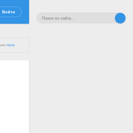
Войти
иона
полк