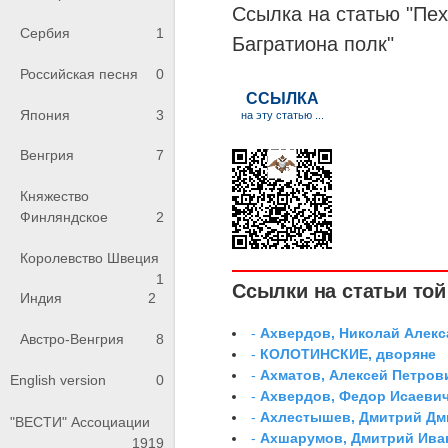
Ссылка на статью "Пе
Сербия
1
Багратиона
полк
"
Российская песня
0
Япония
3
Венгрия
7
Княжество
Финляндское
2
Королевство Швеция
1
Ссылки на статьи той 
Индия
2
-
Ахвердов, Николай Алекс
Австро-Венгрия
8
-
КОЛОТИНСКИЕ, дворяне
-
Ахматов, Алексей Петров
English version
0
-
Ахвердов, Федор Исаевич
-
Ахлестышев, Дмитрий Дми
"ВЕСТИ" Ассоциации
-
Ахшарумов, Дмитрий Иван
1919