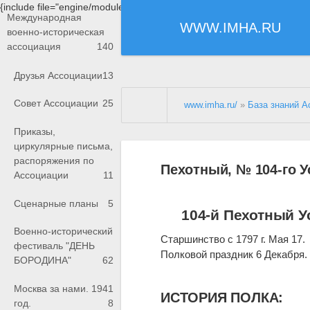
{include file="engine/modules/saperu/head.php"}
Международная
WWW.IMHA.RU
военно-историческая
ассоциация
140
Друзья Ассоциации
13
Совет Ассоциации
25
www.imha.ru/
»
База знаний А
Приказы,
циркулярные письма,
распоряжения по
Пехотный, № 104-го У
Ассоциации
11
Сценарные планы
5
104-й Пехотный У
Военно-исторический
Старшинство с 1797 г. Мая 17.
фестиваль "ДЕНЬ
Полковой праздник 6 Декабря.
БОРОДИНА"
62
Москва за нами. 1941
ИСТОРИЯ ПОЛКА:
год.
8