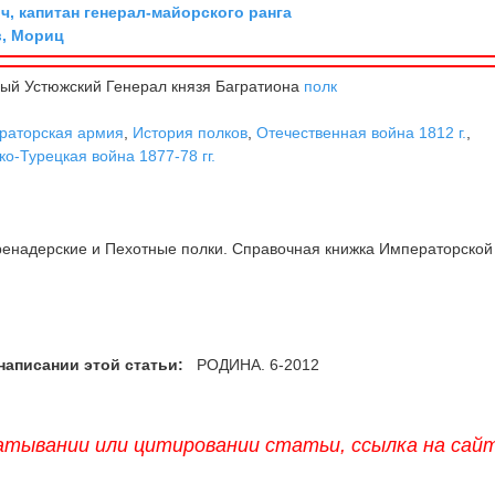
, капитан генерал-майорского ранга
, Мориц
ый Устюжский Генерал князя Багратиона
полк
раторская армия
,
История полков
,
Отечественная война 1812 г.
,
ко-Турецкая война 1877-78 гг.
ренадерские и Пехотные полки. Справочная книжка Императорской
написании этой статьи:
РОДИНА. 6-2012
атывании или цитировании статьи, ссылка на сай