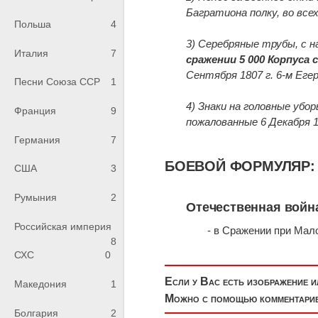
Багратиона полку, во все
Польша
4
3) Серебряные трубы, с 
Италия
7
сражении 5 000 Корпуса
Сентября 1807 г. 6-м Егер
Песни Союза ССР
1
4) Знаки на головные убор
Франция
9
пожалованные 6 Декабря 1
Германия
7
БОЕВОЙ ФОРМУЛЯР:
США
3
Румыния
2
Отечественная война 
Российская империя
- в Сражении при Мал
8
СХС
0
Если у Вас есть изображение 
Македония
1
Можно с помощью комментариев
Болгария
2