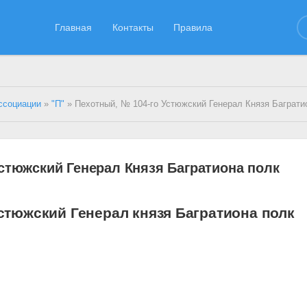
Главная
Контакты
Правила
ссоциации
»
"П"
» Пехотный, № 104-го Устюжский Генерал Князя Баграт
стюжский Генерал Князя Багратиона полк
стюжский Генерал князя Багратиона полк