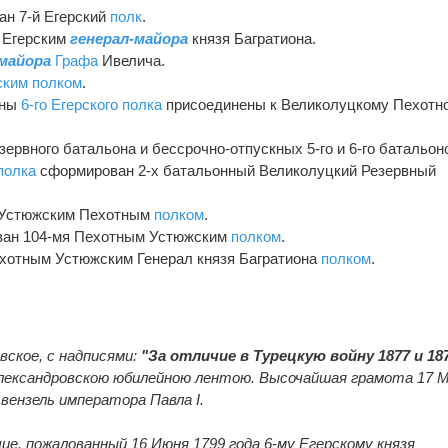
ан 7-й Егерский
полк
.
н Егерским
генерал-майора
князя Багратиона.
-майора
Графа
Ивелича.
ским полком
.
оны
6-го Егерского полка
присоединены к Великолуцкому Пехотн
резервного батальона и бессрочно-отпускных 5-го и 6-го батальон
полка
сформирован 2-х батальонный Великолуцкий Резервный
ан Устюжским Пехотным
полком
.
ван 104-мя Пехотным Устюжским
полком
.
Пехотным Устюжским Генерал князя Багратиона
полком
.
вское, с надписями:
"За отличие в Турецкую войну 1877 и 18
Александровскою юбилейною лентою. Высочайшая грамота 17 
- вензель императора Павла I.
чие, пожалованный 16 Июня 1799 года 6-му Егерскому князя