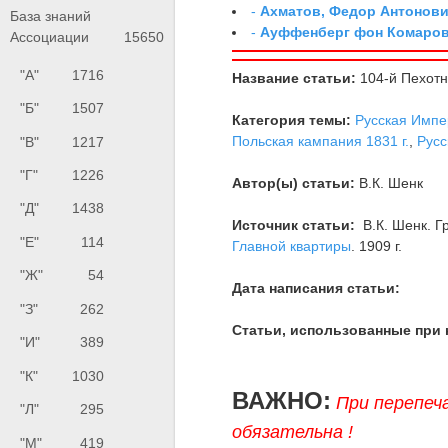
-
Ахматов, Федор Антонович
База знаний
-
Ауффенберг фон Комаров
Ассоциации
15650
"А"
1716
Название статьи:
104-й Пехотн
"Б"
1507
Категория темы:
Русская Импе
Польская кампания 1831 г.
,
Русс
"В"
1217
"Г"
1226
Автор(ы) статьи:
В.К. Шенк
"Д"
1438
Источник статьи:
В.К. Шенк. Г
"Е"
114
Главной квартиры
. 1909 г.
"Ж"
54
Дата написания статьи:
"З"
262
Статьи, использованные при 
"И"
389
"К"
1030
ВАЖНО:
При перепеч
"Л"
295
обязательна !
"М"
419