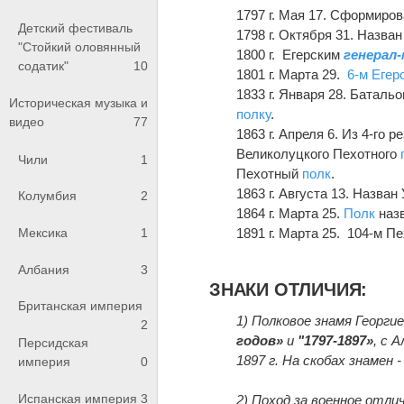
1797 г. Мая 17. Сформиров
Детский фестиваль
1798 г. Октября 31. Назва
"Стойкий оловянный
1800 г. Егерским
генерал
содатик"
10
1801 г. Марта 29.
6-м Егер
1833 г. Января 28. Баталь
Историческая музыка и
полку
.
видео
77
1863 г. Апреля 6. Из 4-го 
Великолуцкого Пехотного
Чили
1
Пехотный
полк
.
1863 г. Августа 13. Назв
Колумбия
2
1864 г. Марта 25.
Полк
наз
Мексика
1
1891 г. Марта 25. 104-м 
Албания
3
ЗНАКИ ОТЛИЧИЯ:
Британская империя
1) Полковое знамя Георгие
2
годов»
и
"1797-1897»
, с 
Персидская
1897 г. На скобах знамен 
империя
0
Испанская империя
3
2) Поход за военное отли