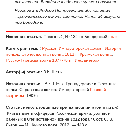
августа при Бородине в обе ноги пулями навылет.
Резанов 2-й Андрей Петрович, штабс-капитан
Тарнопольского пехотного полка. Ранен 24 августа
при Бородине.
Название статьи:
Пехотный, № 132-го Бендерский
полк
Категория темы:
Русская Императорская армия
,
История
полков
,
Отечественная война 1812 г.
,
Крымская война
,
Русско-Турецкая война 1877-78 гг.
,
Инфантерия
Автор(ы) статьи:
В.К. Шенк
Источник статьи:
В.К. Шенк. Гренадерские и Пехотные
полки. Справочная книжка Императорской
Главной
квартиры
. 1909 г.
Статьи, использованные при написании этой статьи:
Книга памяти офицеров Российской армии, убитых и
раненых в Отечественной войне 1812 года / Сост. С. В.
Львов. — М.: Кучково поле, 2012. — 448 с.