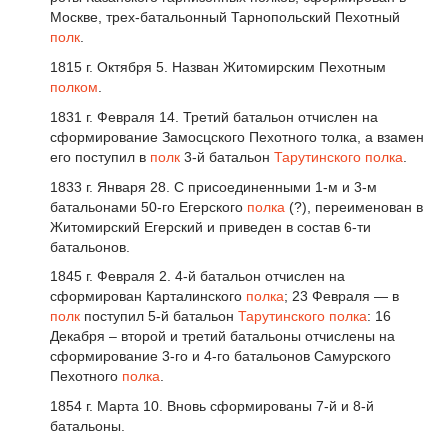
Москве, трех-батальонный Тарнопольский Пехотный
полк
.
1815 г. Октября 5. Назван Житомирским Пехотным
полком
.
1831 г. Февраля 14. Третий батальон отчислен на
сформирование Замосцского Пехотного толка, а взамен
его поступил в
полк
3-й батальон
Тарутинского полка
.
1833 г. Января 28. С присоединенными 1-м и 3-м
батальонами 50-го Егерского
полка
(?), переименован в
Житомирский Егерский и приведен в состав 6-ти
батальонов.
1845 г. Февраля 2. 4-й батальон отчислен на
сформирован Карталинского
полка
; 23 Февраля — в
полк
поступил 5-й батальон
Тарутинского полка
: 16
Декабря – второй и третий батальоны отчислены на
сформирование 3-го и 4-го батальонов Самурского
Пехотного
полка
.
1854 г. Марта 10. Вновь сформированы 7-й и 8-й
батальоны.