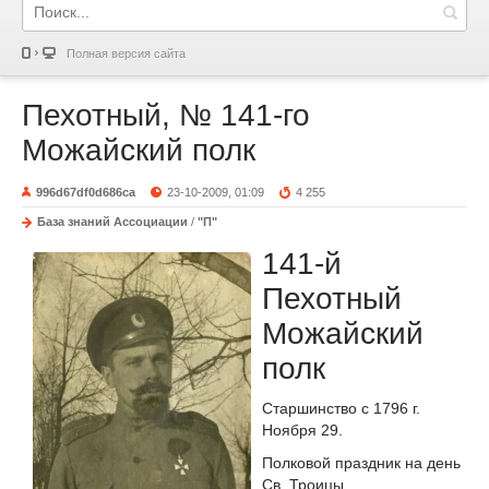
Полная версия сайта
Пехотный, № 141-го
Можайский полк
996d67df0d686ca
23-10-2009, 01:09
4 255
База знаний Ассоциации
/
"П"
141-й
Пехотный
Можайский
полк
Старшинство с 1796 г.
Ноября 29.
Полковой праздник на день
Св. Троицы.