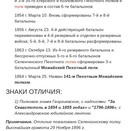
и 3-й 35-го Егерского и Козловского Пехотного полков и
полк
приведен в состав 6-ти батальонов.
1854 г. Марта 10. Вновь сформированы 7-й и 8-й
батальоны.
1856 г. Августа 23. 4-й действующий батальон
переименован в 4-й резервный и отделен в резервные
войска; 5-й, 6-й, 7-й и 8-й батальоны расформированы.
1863 г. Октября 13. Из 4-го резервного батальона и
бессрочно-отпускных 5-го и 6-го батальонов
Селенгинского Пехотного
полка
сформирован 3-х
батальонный
Можайский Пехотный полк
.
1864 г. Марта 25. Назван
141-м Пехотным Можайским
полком
.
ЗНАКИ ОТЛИЧИЯ:
1) Полковое знамя Георгиевское, с надписями:
"За
Севастополь в 1854 и 1855 годах»
и
"1796-1896»
, с
Александровскою юбилейною лентою.
Примечание.
Отличие пожаловано Селенгинскому полку.
Высочайшая грамота 29 Ноября 1896 г.