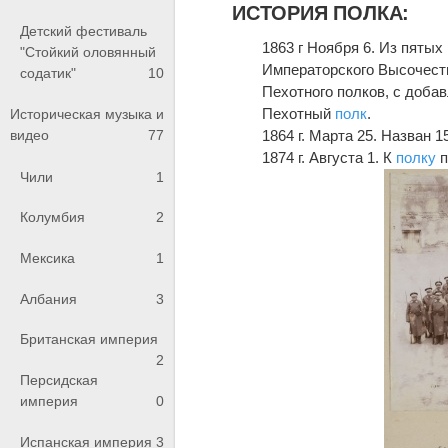
ИСТОРИЯ ПОЛКА:
Детский фестиваль
1863 г Ноября 6. Из пяты
"Стойкий оловянный
Императорского Высочеств
содатик"
10
Пехотного полков, с доба
Пехотный
полк
.
Историческая музыка и
1864 г. Марта 25. Назван
видео
77
1874 г. Августа 1. К
полку
п
Чили
1
Колумбия
2
Мексика
1
Албания
3
Британская империя
2
Персидская
империя
0
Испанская империя
3