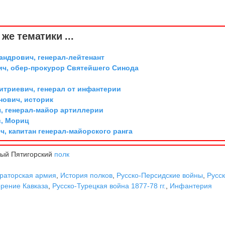
же тематики ...
андрович, генерал-лейтенант
ич, обер-прокурор Святейшего Синода
триевич, генерал от инфантерии
ович, историк
, генерал-майор артиллерии
, Мориц
, капитан генерал-майорского ранга
ный Пятигорский
полк
раторская армия
,
История полков
,
Русско-Персидские войны
,
Русск
рение Кавказа
,
Русско-Турецкая война 1877-78 гг.
,
Инфантерия