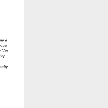
ею в
ичив
:
"За
йну
году