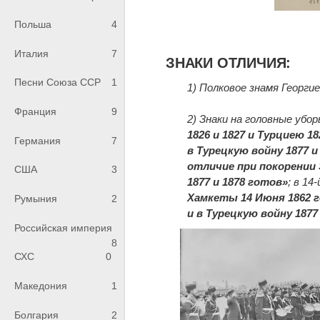
Польша
4
Италия
7
ЗНАКИ ОТЛИЧИЯ:
Песни Союза ССР
1
1) Полковое знамя Георги
Франция
9
2) Знаки на головные убор
1826 и 1827 и Турциею 18
Германия
7
в Турецкую войну 1877 и
отличие при покорении З
США
3
1877 и 1878 готов»
; в 14
Хамкеты 14 Июня 1862 го
Румыния
2
и в Турецкую войну 1877
Российская империя
8
СХС
0
Македония
1
Болгария
2