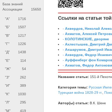
База знаний
Ассоциации
15650
Ссылки на статьи той 
"А"
1716
"Б"
1507
-
Ахвердов, Николай Алекс
-
Ахматов, Алексей Петров
"В"
1217
-
КОЛОТИНСКИЕ, дворяне
"Г"
1226
-
Ахлестышев, Дмитрий Дми
-
Ахшарумов, Дмитрий Иван
"Д"
1438
-
Ахвердов, Федор Исаевич
-
Ауффенберг фон Комаров
"Е"
114
-
Ахматов, Федор Антонович
"Ж"
54
Название статьи:
151-й Пехот
"З"
262
"И"
389
Категория темы:
Русская Импе
Турецкая война 1828-29 гг.
,
Поко
"К"
1030
"Л"
295
Автор(ы) статьи:
В.К. Шенк
"М"
419