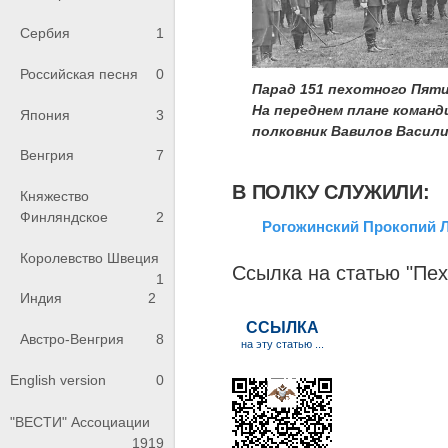
Сербия
1
Российская песня
0
Парад 151 пехотного Пят
На переднем плане команд
Япония
3
полковник Вавилов Васили
Венгрия
7
В ПОЛКУ СЛУЖИЛИ:
Княжество
Финляндское
2
Рогожинский Прокопий 
Королевство Швеция
Ссылка на статью "Пе
1
Индия
2
Австро-Венгрия
8
English version
0
"ВЕСТИ" Ассоциации
1919