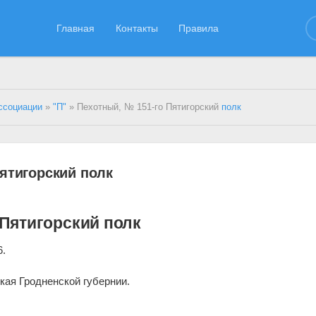
Главная
Контакты
Правила
ссоциации
»
"П"
» Пехотный, № 151-го Пятигорский
полк
ятигорский полк
 Пятигорский полк
6.
.
кая Гродненской губернии.