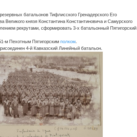
х резервных батальонов Тифлисского Гренадерского Его
а Великого князя Константина Константиновича и Самурского
влением рекрутами, сформировать 3-х батальонный Пятигорский
 151-м Пехотным Пятигорским
полком
.
рисоединен 4-й Кавказский Линейный батальон.