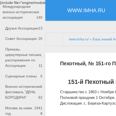
{include file="engine/modules/saperu/head.php"}
Международная
WWW.IMHA.RU
военно-историческая
ассоциация
140
Друзья Ассоциации
13
Совет Ассоциации
25
www.imha.ru/
»
База знаний А
Приказы,
циркулярные письма,
распоряжения по
Пехотный, № 151-го П
Ассоциации
11
Сценарные планы
5
151-й Пехотный
Военно-исторический
Старшинство с 1863 г. Ноября 
фестиваль "ДЕНЬ
Полковой праздник 1 Октября
БОРОДИНА"
62
Дислокация: с. Береза-Картузс
Москва за нами. 1941
год.
8