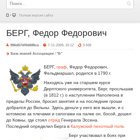
Полная версия сайта
БЕРГ, Федор Федорович
996d67df0d686ca
7-11-2009, 15:12
3 939
База знаний Ассоциации
/
"Б"
БЕРГ,
граф
, Федор Федорович,
Фельдмаршал, родился в 1790 г.
Находясь уже на старшем курсе
Дерптского университета, Берг, прослышав
(в 1812 г.) о наступлении Наполеона в
пределы России, бросил занятия и на последние гроши
добрался до Вильны. Здесь деньги у него все вышли, и с
котомкою за плечами и сапогами на палке он, босой, дошел
до Ковны, где стоял
отряд
Генерала Эссена.
Последний определил Берга в
Калужский пехотный полк
.
Берг участвовал в боях при