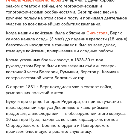
Генерал-квартирмейстером
2-й армии. Будучи хорошо
знаком с театром войны, его географическими и
топографическими особенностями, Берг принес весьма
крупную пользу на этом своем посту и принимал деятельное
участие во всех важнейших событиях кампании.
Когда нашими войсками была обложена
Силистрия
, Берг с
самого начала осады (3 мая) до падения крепости (18 июня)
безотлучно находился в траншеях и был во всех делах,
командуя войсками, прикрывавшими осадные работы.
Кроме указанных боевых заслуг, в 1828-30 гг. под
руководством Берга были произведены съёмки северо-
восточной части Болгарии, Румынии, берегов р. Камчик и
северо-восточной части Балканских гор.
С апреля 1831 г. Берг находился уже в составе войск,
усмирявших польский мятеж.
Будучи при о ряде Генерал Ридигера, он принял участие в
преследовании корпуса Дверницкого к австрийским
пределам, а впоследствии — в обезоружении этого корпуса.
10 мая при Нуре, находясь во главе кирасирских полков
Стародубовского, Военного ордена и Новгородского,
произвел блестящую и решительную атаку.