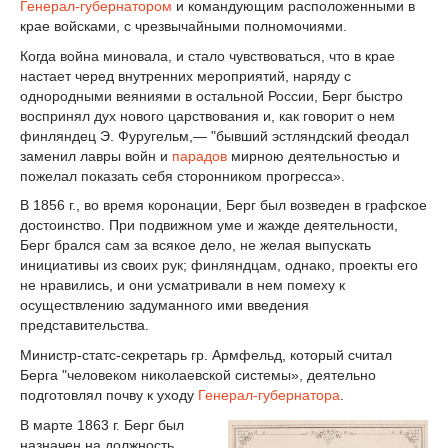
Генерал-губернатором
и командующим расположенными в
крае войсками, с чрезвычайными полномочиями.
Когда война миновала, и стало чувствоваться, что в крае
настает черед внутренних мероприятий, наряду с
однородными веяниями в остальной России, Берг быстро
воспринял дух нового царствования и, как говорит о нем
финляндец Э. Фуругельм,— "бывший эстляндский феодал
заменил лавры войн и
парадов
мирною деятельностью и
пожелал показать себя сторонником прогресса».
В 1856 г., во время коронации, Берг был возведен в графское
достоинство. При подвижном уме и жажде деятельности,
Берг брался сам за всякое дело, не желая выпускать
инициативы из своих рук; финляндцам, однако, проекты его
не нравились, и они усматривали в нем помеху к
осуществлению задуманного ими введения
представительства.
Министр-статс-секретарь гр. Армфельд, который считал
Берга "человеком николаевской системы», деятельно
подготовлял почву к уходу
Генерал-губернатора
.
В марте 1863 г. Берг был
назначен на должность