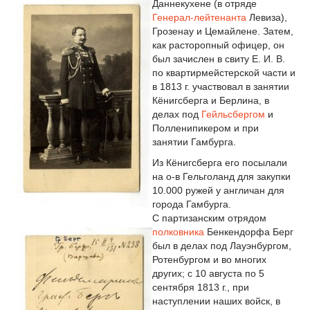
Даннекухене (в отряде
Генерал-лейтенанта
Левиза),
Грозенау и Цемайлене. Затем,
как расторопный офицер, он
был зачислен в свиту Е. И. В.
по квартирмейстерской части и
в 1813 г. участвовал в занятии
Кёнигсберга и Берлина, в
делах под
Гейльсбергом
и
Полленипикером и при
занятии Гамбурга.
Из Кёнигсберга его посылали
на о-в Гельголанд для закупки
10.000 ружей у англичан для
города Гамбурга.
С партизанским отрядом
полковника
Бенкендорфа Берг
был в делах под Лауэнбургом,
Ротенбургом и во многих
других; с 10 августа по 5
сентября 1813 г., при
наступлении наших войск, в