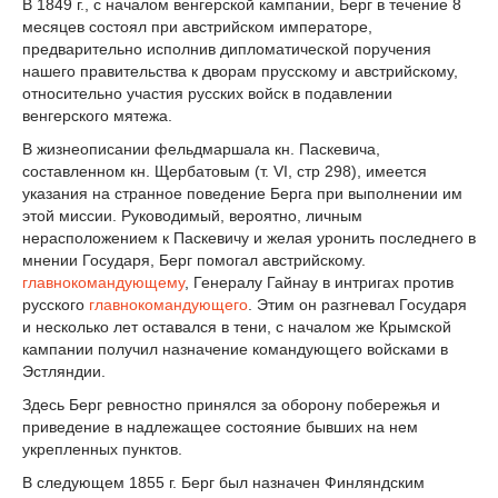
В 1849 г., с началом венгерской кампании, Берг в течение 8
месяцев состоял при австрийском императоре,
предварительно исполнив дипломатической поручения
нашего правительства к дворам прусскому и австрийскому,
относительно участия русских войск в подавлении
венгерского мятежа.
В жизнеописании фельдмаршала кн. Паскевича,
составленном кн. Щербатовым (т. VI, стр 298), имеется
указания на странное поведение Берга при выполнении им
этой миссии. Руководимый, вероятно, личным
нерасположением к Паскевичу и желая уронить последнего в
мнении Государя, Берг помогал австрийскому.
главнокомандующему
, Генералу Гайнау в интригах против
русского
главнокомандующего
. Этим он разгневал Государя
и несколько лет оставался в тени, с началом же Крымской
кампании получил назначение командующего войсками в
Эстляндии.
Здесь Берг ревностно принялся за оборону побережья и
приведение в надлежащее состояние бывших на нем
укрепленных пунктов.
В следующем 1855 г. Берг был назначен Финляндским