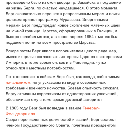
произведено было из окон дворца гр. Замойскаго покушение
на жизнь Берга, по счастью неудавшееся. С этого момента
Берг окончательно перешел к репрессивным мерам и почти
целиком принял программу Муравьева. Энергичными
мерами Берг предупредил новое скопление мятежных шаек
на южной границе Царства, сформированных в Галиции, и
быстро ослабил мятеж, а в конце апреля 1854 г. мятеж был
подавлен почти на всем пространстве Царства.
Вскоре затем Берг явился исполнителем целого ряда мер,
имевших целью согласовать интересы Царства с интересами
Империи; в то же время он, как и в Финляндии, чутко
относился к местным потребностям.
По отношению к войскам Берг был, как всегда, заботливым
начальником
, не упускавшим из виду и современных
требований военного искусства. Боевая опытность служила
Бергу отличным коррективом от односторонних увлечений,
обеспечивая ему в тоже время должный авторитет.
В 1865 году Берг был возведен в звание
Генерал-
Фельдмаршала
.
Сверх перечисленных должностей и званий, Берг состоял
членом Государственного Совета, почетным президентом