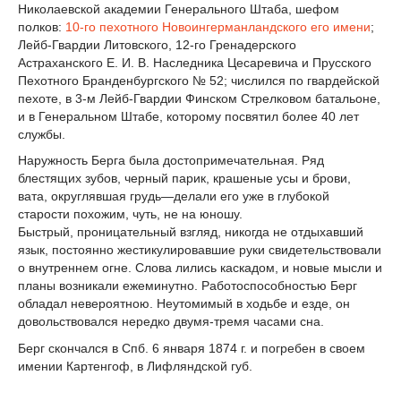
Николаевской академии Генерального Штаба, шефом
полков:
10-го пехотного Новоингерманландского его имени
;
Лейб-Гвардии Литовского, 12-го Гренадерского
Астраханского Е. И. В. Наследника Цесаревича и Прусского
Пехотного Бранденбургского № 52; числился по гвардейской
пехоте, в 3-м Лейб-Гвардии Финском Стрелковом батальоне,
и в Генеральном Штабе, которому посвятил более 40 лет
службы.
Наружность Берга была достопримечательная. Ряд
блестящих зубов, черный парик, крашеные усы и брови,
вата, округлявшая грудь—делали его уже в глубокой
старости похожим, чуть, не на юношу.
Быстрый, проницательный взгляд, никогда не отдыхавший
язык, постоянно жестикулировавшие руки свидетельствовали
о внутреннем огне. Слова лились каскадом, и новые мысли и
планы возникали ежеминутно. Работоспособностью Берг
обладал невероятною. Неутомимый в ходьбе и езде, он
довольствовался нередко двумя-тремя часами сна.
Берг скончался в Спб. 6 января 1874 г. и погребен в своем
имении Картенгоф, в Лифляндской губ.