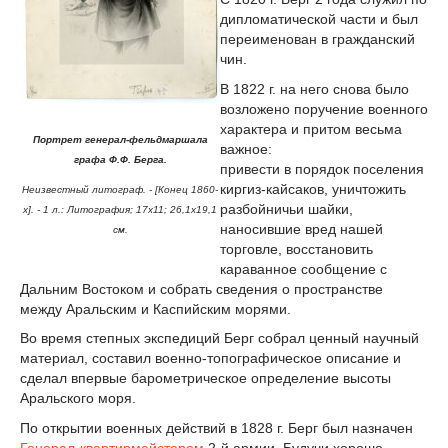
дипломатической части и был
переименован в гражданский
чин.
В 1822 г. на него снова было
возложено поручение военного
характера и притом весьма
Портрет генерал-фельдмаршала
важное:
графа Ф.Ф. Берга.
привести в порядок поселения
киргиз-кайсаков, уничтожить
Неизвестный литограф. - [Конец 1860-
разбойничьи шайки,
х]. - 1 л.: Литография; 17х11; 26,1х19,1
наносившие вред нашей
см.
торговле, восстановить
караванное сообщение с
Дальним Востоком и собрать сведения о пространстве
между Аральским и Каспийским морями.
Во время степных экспедиций Берг собрал ценный научный
материал, составил военно-топографическое описание и
сделал впервые барометрическое определение высоты
Аральского моря.
По открытии военных действий в 1828 г. Берг был назначен