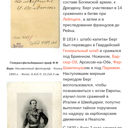
составе Богемской армии, к
Дрездену, Берг участвовал в 14
сражениях в битве при
Лейпциге
, а затем и в
преследовании французов до
Рейна.
В 1814 г. штабс-капитан Берг
был переведен в Гвардейский
Генеральный штаб
и сражался
под Бриенном, Ножаном,
Бар-
сюр-Об
, Арсисом-на-Обе,
Фер-
Генерал-фельдмаршал граф Ф.Ф.
Шампенуаз
ом и под
Парижем
.
Берг.
Неизвестный фотограф. - Конец
Наступившим мирным
1860-х. - Фото; 8,4х5,5; 10,2х6,3 см.
периодом Берг
воспользовался, чтобы
познакомиться с югом Европы,
изучил поля сражений в
Италии и Швейцарии; попутно
выполнил тайное поручение
по надзору за карбонарским
движением в Неаполе.
С 1820 г. Берг 2 года служил по