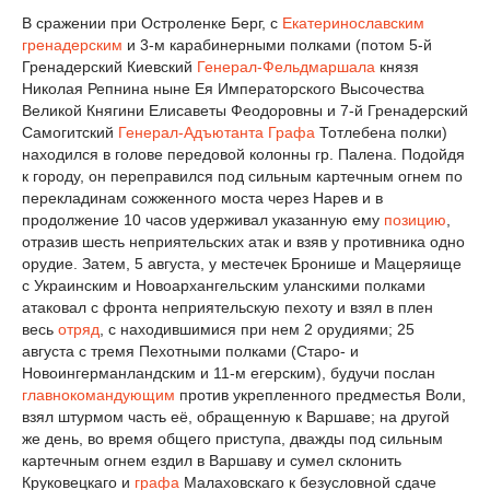
В сражении при Остроленке Берг, с
Екатеринославским
гренадерским
и 3-м карабинерными полками (потом 5-й
Гренадерский Киевский
Генерал-Фельдмаршала
князя
Николая Репнина ныне Ея Императорского Высочества
Великой Княгини Елисаветы Феодоровны и 7-й Гренадерский
Самогитский
Генерал-Адъютанта
Графа
Тотлебена полки)
находился в голове передовой колонны гр. Палена. Подойдя
к городу, он переправился под сильным картечным огнем по
перекладинам сожженного моста через Нарев и в
продолжение 10 часов удерживал указанную ему
позицию
,
отразив шесть неприятельских атак и взяв у противника одно
орудие. Затем, 5 августа, у местечек Бронише и Мацеряище
с Украинским и Новоархангельским уланскими полками
атаковал с фронта неприятельскую пехоту и взял в плен
весь
отряд
, с находившимися при нем 2 орудиями; 25
августа с тремя Пехотными полками (Старо- и
Новоингерманландским и 11-м егерским), будучи послан
главнокомандующим
против укрепленного предместья Воли,
взял штурмом часть её, обращенную к Варшаве; на другой
же день, во время общего приступа, дважды под сильным
картечным огнем ездил в Варшаву и сумел склонить
Круковецкаго и
графа
Малаховскаго к безусловной сдаче