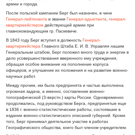
армии и города.
После польской кампании Берг был назначен, в чине
Генерал-лейтенанта
и звании
Генерал-адъютанта
,
генерал-
квартирмейстером
действующей армии при
главнокомандующем гр. Паскевиче.
В 1843 году Берг вступил в должность
Генерал-
квартирмейстера
Главного Штаба Е. И. В. Управляя нашим
Генеральным штабом, Берг положил много труда и энергии в
дело усовершенствования вверенного ему учреждения,
обращая особое внимание на пополнение корпуса
офицеров, и улучшение их положения и на развитие военно-
научных работ.
Между прочим, им была предпринята и частью выполнена
огромная задача, а именно, составление военно-
топографической (3-верстн.) карты России. Одновременно
продолжались, под руководством Берга, предпринятые еще
в 1836 г. военно-статистистические работы, состоявшие в
издании военно-статистического описаний губерний. Кроме
того, Берг принимал деятельное участие в работах
Географического общества, коего был членом-учредителем.