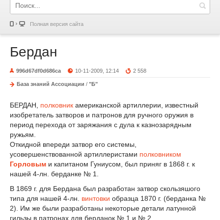
Полная версия сайта
Бердан
996d67df0d686ca
10-11-2009, 12:14
2 558
База знаний Ассоциации
/
"Б"
БЕРДАН,
полковник
американской артиллерии, известный
изобретатель затворов и патронов для ручного оружия в
период перехода от заряжания с дула к казнозарядным
ружьям.
Откидной впереди затвор его системы,
усовершенствованной артиллеристами
полковником
Горловым
и капитаном Гуниусом, был приняг в 1868 г. к
нашей 4-лн. берданке № 1.
В 1869 г. для Бердана был разработан затвор скользяшого
типа для нашей 4-лн.
винтовки
образца 1870 г. (берданка №
2). Им же были разработаны некоторые детали латунной
гильзы в патронах для берданок № 1 и № 2.