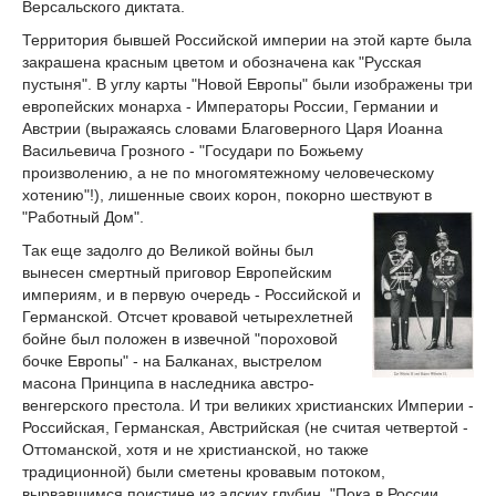
Версальского диктата.
Территория бывшей Российской империи на этой карте была
закрашена красным цветом и обозначена как "Русская
пустыня". В углу карты "Новой Европы" были изображены три
европейских монарха - Императоры России, Германии и
Австрии (выражаясь словами Благоверного Царя Иоанна
Васильевича Грозного - "Государи по Божьему
произволению, а не по многомятежному человеческому
хотению"!), лишенные своих корон, покорно шествуют в
"Работный Дом".
Так еще задолго до Великой войны был
вынесен смертный приговор Европейским
империям, и в первую очередь - Российской и
Германской. Отсчет кровавой четырехлетней
бойне был положен в извечной "пороховой
бочке Европы" - на Балканах, выстрелом
масона Принципа в наследника австро-
венгерского престола. И три великих христианских Империи -
Российская, Германская, Австрийская (не считая четвертой -
Оттоманской, хотя и не христианской, но также
традиционной) были сметены кровавым потоком,
вырвавшимся поистине из адских глубин. "Пока в России