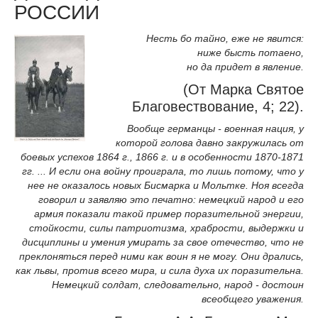
РОССИИ
Несть бо тайно, еже не явится:
ниже бысть потаено,
но да придет в явление.
(От Марка Святое
Благовествование, 4; 22).
Вообще германцы - военная нация, у
которой голова давно закружилась от
боевых успехов 1864 г., 1866 г. и в особенности 1870-1871
гг. ... И если она войну проиграла, то лишь потому, что у
нее не оказалось новых Бисмарка и Мольтке. Ноя всегда
говорил и заявляю это печатно: немецкий народ и его
армия показали такой пример поразительной энергии,
стойкости, силы патриотизма, храбрости, выдержки и
дисциплины и умения умирать за свое отечество, что не
преклоняться перед ними как воин я не могу. Они дрались,
как львы, против всего мира, и сила духа их поразительна.
Немецкий солдат, следовательно, народ - достоин
всеобщего уважения.