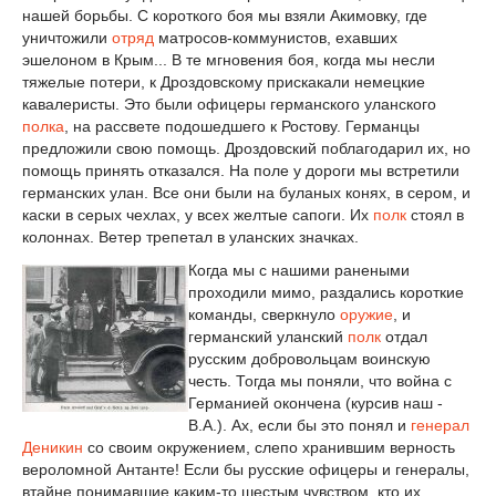
нашей борьбы. С короткого боя мы взяли Акимовку, где
уничтожили
отряд
матросов-коммунистов, ехавших
эшелоном в Крым... В те мгновения боя, когда мы несли
тяжелые потери, к Дроздовскому прискакали немецкие
кавалеристы. Это были офицеры германского уланского
полка
, на рассвете подошедшего к Ростову. Германцы
предложили свою помощь. Дроздовский поблагодарил их, но
помощь принять отказался. На поле у дороги мы встретили
германских улан. Все они были на буланых конях, в сером, и
каски в серых чехлах, у всех желтые сапоги. Их
полк
стоял в
колоннах. Ветер трепетал в уланских значках.
Когда мы с нашими ранеными
проходили мимо, раздались короткие
команды, сверкнуло
оружие
, и
германский уланский
полк
отдал
русским добровольцам воинскую
честь. Тогда мы поняли, что война с
Германией окончена (курсив наш -
В.А.). Ах, если бы это понял и
генерал
Деникин
со своим окружением, слепо хранившим верность
вероломной Антанте! Если бы русские офицеры и генералы,
втайне понимавшие каким-то шестым чувством, кто их