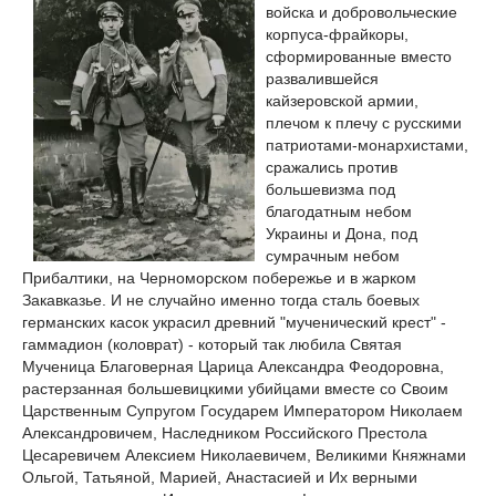
войска и добровольческие
корпуса-фрайкоры,
сформированные вместо
развалившейся
кайзеровской армии,
плечом к плечу с русскими
патриотами-монархистами,
сражались против
большевизма под
благодатным небом
Украины и Дона, под
сумрачным небом
Прибалтики, на Черноморском побережье и в жарком
Закавказье. И не случайно именно тогда сталь боевых
германских касок украсил древний "мученический крест" -
гаммадион (коловрат) - который так любила Святая
Мученица Благоверная Царица Александра Феодоровна,
растерзанная большевицкими убийцами вместе со Своим
Царственным Супругом Государем Императором Николаем
Александровичем, Наследником Российского Престола
Цесаревичем Алексием Николаевичем, Великими Княжнами
Ольгой, Татьяной, Марией, Анастасией и Их верными