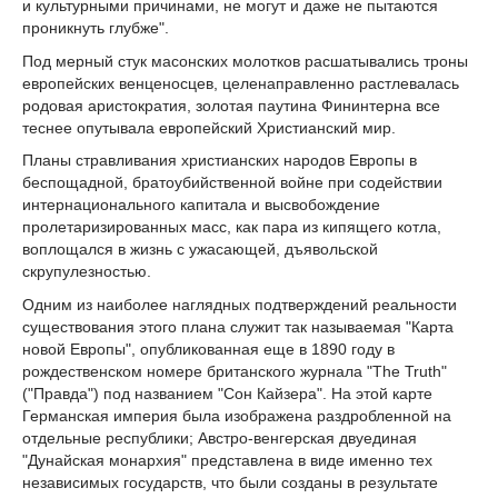
и культурными причинами, не могут и даже не пытаются
проникнуть глубже".
Под мерный стук масонских молотков расшатывались троны
европейских венценосцев, целенаправленно растлевалась
родовая аристократия, золотая паутина Фининтерна все
теснее опутывала европейский Христианский мир.
Планы стравливания христианских народов Европы в
беспощадной, братоубийственной войне при содействии
интернационального капитала и высвобождение
пролетаризированных масс, как пара из кипящего котла,
воплощался в жизнь с ужасающей, дъявольской
скрупулезностью.
Одним из наиболее наглядных подтверждений реальности
существования этого плана служит так называемая "Карта
новой Европы", опубликованная еще в 1890 году в
рождественском номере британского журнала "The Truth"
("Правда") под названием "Сон Кайзера". На этой карте
Германская империя была изображена раздробленной на
отдельные республики; Австро-венгерская двуединая
"Дунайская монархия" представлена в виде именно тех
независимых государств, что были созданы в результате