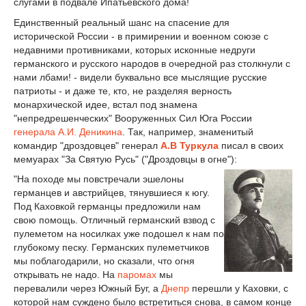
слугами в подвале Ипатьевского дома!
Единственный реальный шанс на спасение для
исторической России - в примирении и военном союзе с
недавними противниками, которых исконные недруги
германского и русского народов в очередной раз столкнули с
нами лбами! - видели буквально все мыслящие русские
патриоты - и даже те, кто, не разделяя верность
монархической идее, встал под знамена
"непредрешенческих" Вооруженных Сил Юга России
генерала А.И. Деникина
. Так, например, знаменитый
командир "дроздовцев" генерал
А.В Туркула
писал в своих
мемуарах "За Святую Русь" ("Дроздовцы в огне"):
"На походе мы повстречали эшелоны
германцев и австрийцев, тянувшиеся к югу.
Под Каховкой германцы предложили нам
свою помощь. Отличный германский взвод с
пулеметом на носилках уже подошел к нам по
глубокому песку. Германских пулеметчиков
мы поблагодарили, но сказали, что огня
открывать не надо. На
паромах
мы
перевалили через Южный Буг, а
Днепр
перешли у Каховки, с
которой нам суждено было встретиться снова, в самом конце