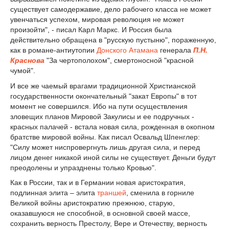
существует самодержавие, дело рабочего класса не может
увенчаться успехом, мировая революция не может
произойти", - писал Карл Маркс. И Россия была
действительно обращена в "русскую пустыню", пораженную,
как в романе-антиутопии
Донского Атамана
генерала
П.Н.
Краснова
"За чертополохом", смертоносной "красной
чумой".
И все же чаемый врагами традиционной Христианской
государственности окончательный "закат Европы" в тот
момент не совершился. Ибо на пути осуществления
зловещих планов Мировой Закулисы и ее подручных -
красных палачей - встала новая сила, рожденная в окопном
братстве мировой войны. Как писал Освальд Шпенглер:
"Силу может ниспровергнуть лишь другая сила, и перед
лицом денег никакой иной силы не существует. Деньги будут
преодолены и упразднены только Кровью".
Как в России, так и в Германии новая аристократия,
подлинная элита – элита
траншей
, сменила в горниле
Великой войны аристократию прежнюю, старую,
оказавшуюся не способной, в основной своей массе,
сохранить верность Престолу, Вере и Отечеству, верность