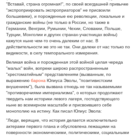
"Вставай, страна огромная!", по своей всегдашней привычке
"экспроприировать экспроприаторов" не присвоили
большевики), и порожденные ею революции, локальные и
гражданские войны (не только в России, но также в
Германии, Венгрии, Румынии, Чехии, Словакии, Польше,
Турции, Монголии и других странах-участницах войны)
кажутся ныне чем-то очень далеким от нас. В
действительности же это не так. Они далеки от нас только по
видимости, в силу темпорального измерения.
Великая война и порожденная этой войной целая череда
"малых" войн, вопреки широко распространенным
"хрестоматийным" представлениям (вызванным, по
выражению
барона
Юлиуса Эволы, "позитивистским
внушением"), была вызвана отнюдь не так называемыми
"противоречиями империализма", о которых продолжают
твердить нам историки левого лагеря, господствующего
ныне во всемирном масштабе и присвоившего себе
монополию на истину. Как писал Юлиус Эвола:
"Люди, верящие, что история делается исключительно
актерами первого плана и обусловлена лежащими на
поверхности экономическими, политическими, социальными