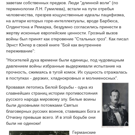
заветам собственных предков. Люди "длинной воли" (по
терминологии Л.Н. Гумилева), встали на пути отребья
человечества, презрев кощунственные идеалы пацифизма,
на алтари которых горе-интеллектуалы, вроде Барбюса,
Олдингтона и Ремарка, бездумно согласились принести в
жертву исконные европейские ценности. Грозный вызов
войны был принят как откровение "Стальных гроз". Как писал
Эрнст Юнгер в своей книге "Бой как внутреннее
переживание":
"Носителей духа времени были единицы, под чудовищным
давлением войны избранные выдерживали испытание на
прочность, сжимаясь в тугой комок. Их сущность отражалась
в поступках - дерзких, хладнокровных и молниеносных".
Кровавая летопись Белой Борьбы - одна из
славнейших страниц истории противостояния
русского народа мировому злу. Белые воины
были духовными потомками Святых
благоверных русских воинов, ставивших Бога и
Отчизну превыше всего. И в этой борьбе они
были не одиноки!
Германские