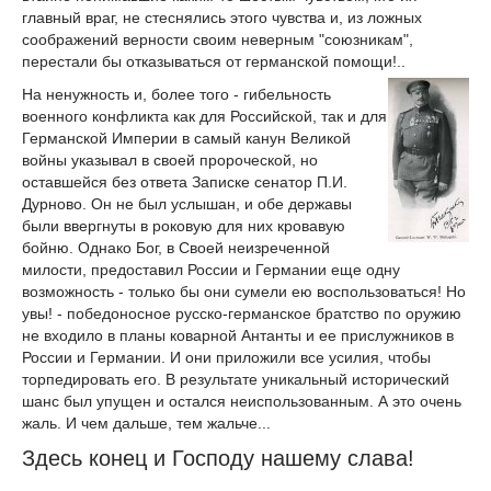
главный враг, не стеснялись этого чувства и, из ложных
соображений верности своим неверным "союзникам",
перестали бы отказываться от германской помощи!..
На ненужность и, более того - гибельность
военного конфликта как для Российской, так и для
Германской Империи в самый канун Великой
войны указывал в своей пророческой, но
оставшейся без ответа Записке сенатор П.И.
Дурново. Он не был услышан, и обе державы
были ввергнуты в роковую для них кровавую
бойню. Однако Бог, в Своей неизреченной
милости, предоставил России и Германии еще одну
возможность - только бы они сумели ею воспользоваться! Но
увы! - победоносное русско-германское братство по оружию
не входило в планы коварной Антанты и ее прислужников в
России и Германии. И они приложили все усилия, чтобы
торпедировать его. В результате уникальный исторический
шанс был упущен и остался неиспользованным. А это очень
жаль. И чем дальше, тем жальче...
Здесь конец и Господу нашему слава!