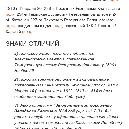
1910 г. Февраля 20. 228-й Пехотный Резервный Хвалынский
полк
, 254-й Темирханшуринский Резервный батальон и 2-
ой батальон 227-го Пехотного Резервного Балашовского
полка
соединены в один
полк
, названный 188-й Пехотный
Карский
полк
.
ЗНАКИ ОТЛИЧИЙ:
1) Полковое знамя простое с юбилейной
Александровской лентой, пожалованное
Темирханшуринскому Резервному батальону 1896 г.
Ноября 29.
2) Поход за военное отличие – в 1-м батальоне,
пожалованный Тенгинскому Пехотному полку 1814 г.
Марта 14 (за отличие в 1812, 1813 и 1814 годах и
особенно в сражении при Лейпциге).
3) Знаки отличия –
"За отличие при покорении
Западного Кавказа в 1864 году»
, в 1-й, 2-й и 4-й
ротах, нагрудные—у офицеров и на головные уборы –
у нижних чинов, пожалованные Кавказскому Линейному
№ 5-го батальону 1865 г. Июля 20.