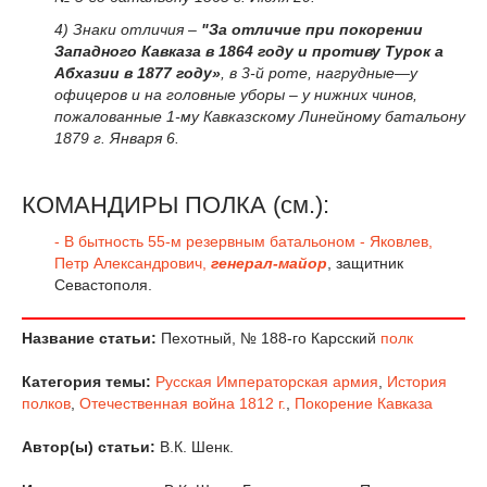
4) Знаки отличия –
"За отличие при покорении
Западного Кавказа в 1864 году и противу Турок а
Абхазии в 1877 году»
, в 3-й роте, нагрудные—у
офицеров и на головные уборы – у нижних чинов,
пожалованные 1-му Кавказскому Линейному батальону
1879 г. Января 6.
КОМАНДИРЫ ПОЛКА (см.):
- В бытность 55-м резервным батальоном - Яковлев,
Петр Александрович,
генерал-майор
, защитник
Севастополя.
Название статьи:
Пехотный, № 188-го Карсский
полк
Категория темы:
Русская Императорская армия
,
История
полков
,
Отечественная война 1812 г.
,
Покорение Кавказа
Автор(ы) статьи:
В.К. Шенк.