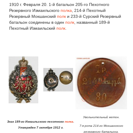
1910 г. Февраля 20. 1-й батальон 205-го Пехотного
Резервного Измаильского
полка
, 214-й Пехотный
Резервный Мокшанский
полк
и 233-й Сурский Резервный
батальон соединены в один
полк
, названный 189-й
Пехотный Измаильский
полк
.
Увольнительный жетон.
Знак 189-го Измаильского пехотного
полка
.
7-я рота 214-го Мокшанского
Утвержден 7 октября 1912 г.
резервного батальона.