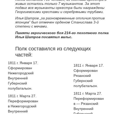
живых осталось только 7 музыкантов. За этот
подвиг все музыканты оркестра были награждены
Георгиевскими крестами и серебряными трубами.
Илья Шатров „за разновременные отличия против
японцев” был отмечен орденом Станислава 3-й
степени с мечами.
Памяти героического боя 214-го пехотного полка
Илья Шатров посвятил вальс.
Полк составился из следующих
частей:
1811 г. Января 17.
1811 г. Января 17.
Сформирован
Сформирован
Нижегородский
Рязанский
Внутренней
Губернский
Губернский
полубатальон.
полубатальон.
1811 г. Марта 27.
1811 г. Марта 27.
Переформирован
Переформирован
в — Рязанский
в Нижегородский
Внутренний
Внутренний
Губернский