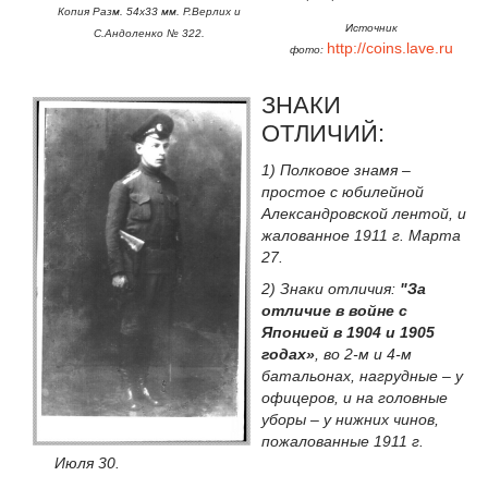
Копия Разм. 54х33 мм. Р.Верлих и
Источник
С.Андоленко № 322.
http://coins.lave.ru
фото:
ЗНАКИ
ОТЛИЧИЙ:
1) Полковое знамя –
простое с юбилейной
Александровской лентой, и
жалованное 1911 г. Марта
27.
2) Знаки отличия:
"За
отличие в войне с
Японией в 1904 и 1905
годах»
, во 2-м и 4-м
батальонах, нагрудные – у
офицеров, и на головные
уборы – у нижних чинов,
пожалованные 1911 г.
Июля 30.