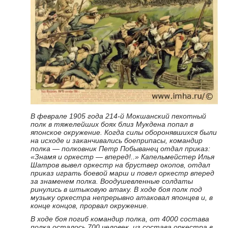
В феврале 1905 года 214-й Мокшанский пехотный
полк в тяжелейших боях близ Мукдена попал в
японское окружение. Когда силы оборонявшихся были
на исходе и заканчивались боеприпасы, командир
полка — полковник Петр Побыванец отдал приказ:
«Знамя и оркестр — вперед!..» Капельмейстер Илья
Шатров вывел оркестр на бруствер окопов, отдал
приказ играть боевой марш и повел оркестр вперед
за знаменем полка. Воодушевленные солдаты
ринулись в штыковую атаку. В ходе боя полк под
музыку оркестра непрерывно атаковал японцев и, в
конце концов, прорвал окружение.
В ходе боя погиб командир полка, от 4000 состава
полка осталось 700 человек, из состава оркестра в