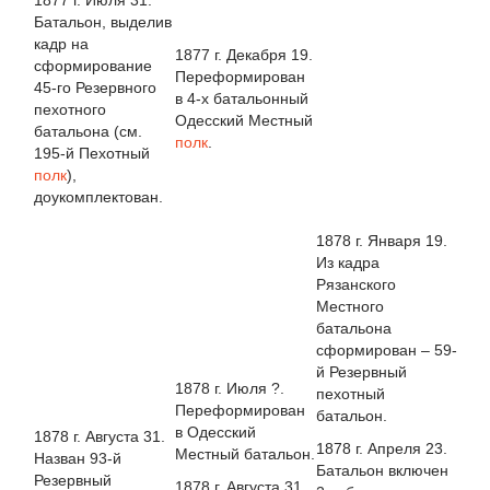
Батальон, выделив
кадр на
1877 г. Декабря 19.
сформирование
Переформирован
45-го Резервного
в 4-х батальонный
пехотного
Одесский Местный
батальона (см.
полк
.
195-й Пехотный
полк
),
доукомплектован.
1878 г. Января 19.
Из кадра
Рязанского
Местного
батальона
сформирован – 59-
й Резервный
1878 г. Июля ?.
пехотный
Переформирован
батальон.
в Одесский
1878 г. Августа 31.
1878 г. Апреля 23.
Местный батальон.
Назван 93-й
Батальон включен
Резервный
1878 г. Августа 31.