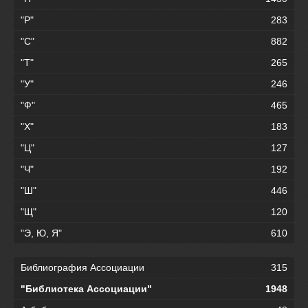
"Р"
283
"С"
882
"Т"
265
"У"
246
"Ф"
465
"Х"
183
"Ц"
127
"Ч"
192
"Ш"
446
"Щ"
120
"Э, Ю, Я"
610
Библиография Ассоциации
315
"Библиотека Ассоциации"
1948