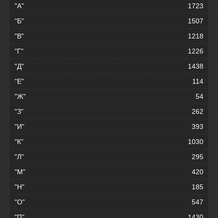
"А"
1723
"Б"
1507
"В"
1218
"Г"
1226
"Д"
1438
"Е"
114
"Ж"
54
"З"
262
"И"
393
"К"
1030
"Л"
295
"М"
420
"Н"
185
"О"
547
"П"
1430