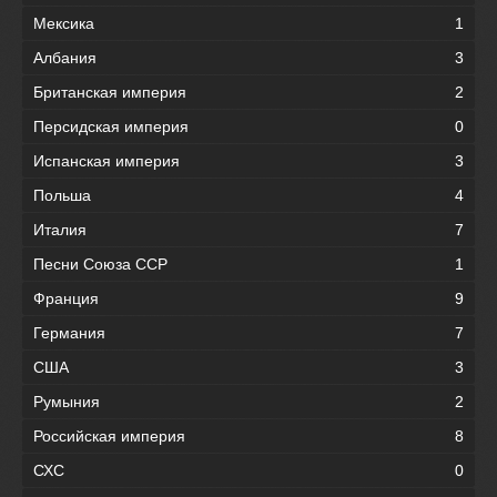
Мексика
1
Албания
3
Британская империя
2
Персидская империя
0
Испанская империя
3
Польша
4
Италия
7
Песни Союза ССР
1
Франция
9
Германия
7
США
3
Румыния
2
Российская империя
8
СХС
0