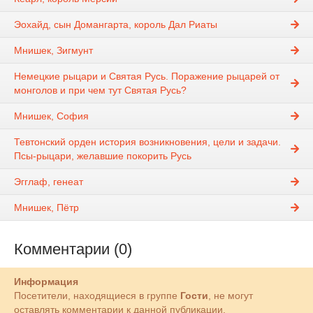
Эохайд, сын Домангарта, король Дал Риаты
Мнишек, Зигмунт
Немецкие рыцари и Святая Русь. Поражение рыцарей от
монголов и при чем тут Святая Русь?
Мнишек, София
Тевтонский орден история возникновения, цели и задачи.
Псы-рыцари, желавшие покорить Русь
Эгглаф, генеат
Мнишек, Пётр
Комментарии (0)
Информация
Посетители, находящиеся в группе
Гости
, не могут
оставлять комментарии к данной публикации.