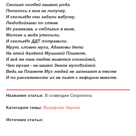
Сколько особей нашего рода
Попалось к ним на липучку,
И сколькИм они задали взбучку,
Людобойками по стене
Их размазав, и скОльких в вине,
Молоке и воде утопили,
И сколькИх ДДТ потравили.
Мрут, словно мухи, Адамовы дети
На этой далёкой Мушиной Планете.
И всё же там людям живется спокойней,
Чем мухам - на нашей Земле мухобойной.
Ведь на Планете Мух людей не запекают в тесте
И по рассеянности их не пьют с кефиром вместе.
Название статьи:
В созвездии Скорпиона
Категория темы:
Вольфганг Акунов
Источник статьи: