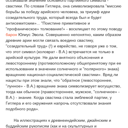
осознавали значение основного партийного символа -
свастики. По словам Гитлера, она символизировала "миссию
борьбы за победу арийского человека, за триумф идеи
созидательного труда, который всегда был и будет
антисемитским»... "Поистине примитивное и
"профаническое» толкование!» - восклицает по этому поводу
барон
Юлиус Эвола. Совершенно непонятно, каким образом
древние арии могли связать воедино свастику,
"созидательный труд» (!) и еврейство, не говоря уже о том,
что этот символ (коловрат - В.А.) встречается не только в
арийской культуре. Не дали внятного объяснения и
левостороннему (противоположному общепринятому при ее
использовании в значении солнечного и "полярного» знака)
вращению национал-социалистической свастики». Вряд ли
нацисты при этом знали, что "обратное (левостороннее,
"лунное» - В.А.) вращение знака символизирует могущество,
тогда как обычное (правостороннее, мужское, "солнечное» -
В.А.) - знание. Когда свастика стала эмблемой партии, у
Гитлера и его окружения напрочь отсутствовали знания
подобного рода».
На иллюстрациях к древнеиндийским, джайнским и
буддийским рукописям (как и на скульптурных и