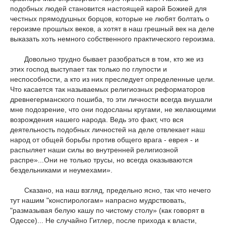
подобных людей становится настоящей карой Божией для
честных прямодушных борцов, которые не любят болтать о
героизме прошлых веков, а хотят в наш грешный век на деле
выказать хоть немного собственного практического героизма.
Довольно трудно бывает разобраться в том, кто же из
этих господ выступает так только по глупости и
неспособности, а кто из них преследует определенные цели.
Что касается так называемых религиозных реформаторов
древнегерманского пошиба, то эти личности всегда внушали
мне подозрение, что они подосланы кругами, не желающими
возрождения нашего народа. Ведь это факт, что вся
деятельность подобных личностей на деле отвлекает наш
народ от общей борьбы против общего врага - еврея - и
распыляет наши силы во внутренней религиозной
распре»...Они не только трусы, но всегда оказываются
бездельниками и неумехами».
Сказано, на наш взгляд, предельно ясно, так что нечего
тут нашим "конспирологам» напрасно мудрствовать,
"размазывая белую кашу по чистому столу» (как говорят в
Одессе)... Не случайно Гитлер, после прихода к власти,