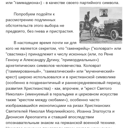
или "гаммадиона») - в качестве своего партийного символа.
Попробуем подойти к
рассмотрению подлинных
обстоятельств этого выбора не
предвзято, без гнева и пристрастия.
В настоящее время почти ни для
кого не является секретом, что "гакенкрейц» ("коловрат» или
"свастика») принадлежит к числу исконных (или, по Рене
Генону и Александру Дугину, "примордиальных»)
архетипических символов человечества. Коловрат
("гаммированный», "гамматический» или "мученический»
крест) широко использовался и в христианской символике
(особенно в позднеантичный и раннесредневековый период
развития Христианства) - как, впрочем, и "крест Святого
Николая» (именуемый в геральдике и церковном искусстве
также "крестом между скобами»), особенно часто
изображавшийся иконописцами на ризах Христианских
Святителей Николая Мирликийского, Иоанна Златоуста и
Дионисия Ареопагита и ставший впоследствии
опознавательным знаком на германской военной технике.