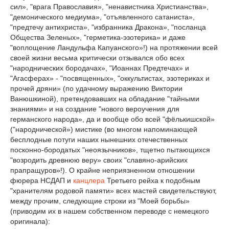
сил», "врага Православия», "ненавистника Христианства»,
"демонического медиума», "отъявленного сатаниста»,
"предтечу антихриста», "избранника Дракона», "посланца
Общества Зеленых», "герметика-эзотерика» и даже
"воплощение Ландульфа Капуанского»!) на протяжении всей
своей жизни весьма критически отзывался обо всех
"народнических бородачах», "Иоаннах Предтечах» и
"Агасферах» - "посвященных», "оккультистах, эзотериках и
прочей дряни» (по удачному выражению Виктории
Ванюшкиной), претендовавших на обладание "тайными
знаниями» и на создание "нового вероучения для
германского народа», да и вообще обо всей "фёлькишской»
("народнической») мистике (во многом напоминающей
бесплодные потуги наших нынешних отечественных
посконно-бородатых "неоязычников», тщетно пытающихся
"возродить древнюю веру» своих "славяно-арийских
прапращуров»!). О крайне неприязненном отношении
фюрера НСДАП и
канцлера
Третьего рейха к подобным
"хранителям родовой памяти» всех мастей свидетельствуют,
между прочим, следующие строки из "Моей борьбы»
(приводим их в нашем собственном переводе с немецкого
оригинала):