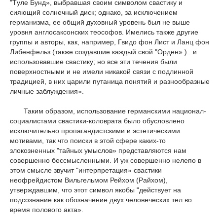
"Tуле Бунд», выбравшая своим символом свастику и
сияющий солнечный диск; однако, за исключением
германизма, ее общий духовный уровень был не выше
уровня англосаксонских теософов. Имелись также другие
группы и авторы, как, например, Гвидо фон Лист и Ланц фон
Либенфельз (также создавшие каждый свой "Орден» )...и
использовавшие свастику; но все эти течения были
поверхностными и не имели никакой связи с подлинной
традицией, в них царили путаница понятий и разнообразные
личные заблуждения».
Таким образом, использование германскими национал-
социалистами свастики-коловрата было обусловлено
исключительно пропагандистскими и эстетическими
мотивами, так что поиски в этой сфере каких-то
злокозненных "тайных умыслов» представляются нам
совершенно бессмысленными. И уж совершенно нелепо в
этом смысле звучит "интерпретация» свастики
неофрейдистом Вильгельмом Рейхом (Райхом),
утверждавшим, что этот символ якобы "действует на
подсознание как обозначение двух человеческих тел во
время полового акта».