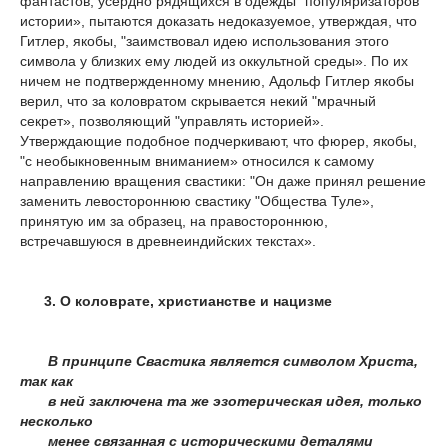
фантастов, усердно рядящихся в одежды "популяризаторов
истории», пытаются доказать недоказуемое, утверждая, что
Гитлер, якобы, "заимствовал идею использования этого
символа у близких ему людей из оккультной среды». По их
ничем не подтвержденному мнению, Адольф Гитлер якобы
верил, что за коловратом скрывается некий "мрачный
секрет», позволяющий "управлять историей».
Утверждающие подобное подчеркивают, что фюрер, якобы,
"с необыкновенным вниманием» относился к самому
направлению вращения свастики: "Он даже принял решение
заменить левостороннюю свастику "Общества Туле»,
принятую им за образец, на правостороннюю,
встречавшуюся в древнеиндийских текстах».
3. О коловрате, христианстве и нацизме
В принципе Свастика является символом Христа,
так как
в ней заключена та же эзотерическая идея, только
несколько
менее связанная с историческими деталями