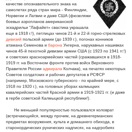
качестве опознавательного знака на
самолетах ряда стран мира - Финляндии,
Норвегии и Латвии и даже США (фюзеляжи
боевых аэропланов американской
эскадрильи "Лафайет» свастика украшала
еще в 1918 г.!), петлицах чинов 21-й и 22-й горно-стрелковых
дивизий
польской армии (до 1939 г.), погонах конников
атамана Семенова и
барона
Унгерна, нарукавных нашивках
чинов 45-й пехотной дивизии армии США (с 1923 по 1941 гг.!)
и советских красноармейских частей (сражавшихся в 1918-
1919 гг. на Восточном фронте против войск Верховного
Правителя России
адмирала
Колчака), на печатях некоторых
Советов солдатских и рабочих депутатов в РСФСР
(например, Московского губернского - по крайней мере, с
1918 по 1920 г.), на головных уборах калмыцких
кавалерийских частей Красной армии в 1919-1921 гг. (и даже
в гербе советской Калмыцкой республики!).
Не меньшей популярностью пользовался коловрат
(встречающийся, между прочим, на древнегерманских
предметах вооружения, культа и домашнего обихода, в
старонордических рунических надписях, на надгробиях