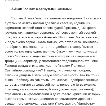
2.Знак "плюс» с загнутыми концами.
"Большой знак "плюс» с загнутыми концами». Так в своих
путевых заметках назвал древнюю свастику (одним из
вариантов которой стал волею судеб "крюковидный крест»
германских национал-социалистов) современный русский
поэт, писатель и историк Алексей Широпаев. Метко сказано,
и подмечено верно - жаль только, что автор сего "бонмота»
не обратил внимания на то, что, добавив к слову "плюс»
всего только одну единственную букву - "о» - мы получаем
слово "полюс», а ведь свастика в историко-эзотерической
традиции (например, у знаменитого традиционалиста Рене
Генона) всегда считалась именно "знаком Полюса».
Случайное совпадение? Навряд ли! Лично мы, скорее,
склонны увидеть в этом некую закономерность. Как бы то ни
было, необходимо заметить, что многие недобросовестные
авторы, в погоне за дешевой популярностью (а возможно,
преследуя и какие-то иные, более далеко идущие цели),
стремятся к мифологизации и даже фальсификации истории
выбора германскими национал-социалистами древнего
священного символа - свастики ("коловрата», "филфота»