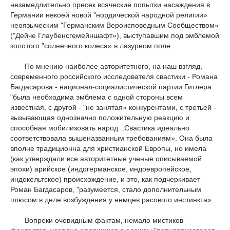
незамедлительно пресек всяческие попытки насаждения в
Германии некоей новой "нордической народной религии»
неоязыческим "Германским Вероисповедным Сообществом»
("Дейче Глаубенсгемейншафт»), выступавшим под эмблемой
золотого "солнечного колеса» в лазурном поле.
По мнению наиболее авторитетного, на наш взгляд,
современного российского исследователя свастики - Романа
Багдасарова - национал-социалистической партии Гитлера
"была необходима эмблема с одной стороны всем
известная, с другой - "не занятая» конкурентами, с третьей -
вызывающая однозначно положительную реакцию и
способная мобилизовать народ...Свастика идеально
соответствовала вышеназванным требованиям». Она была
вполне традиционна для христианской Европы, но имела
(как утверждали все авторитетные ученые описываемой
эпохи) арийское (индогерманское, индоевропейское,
индокельтское) происхождение, и это, как подчеркивает
Роман Багдасаров, "разумеется, стало дополнительным
плюсом в деле возбуждения у немцев расового инстинкта».
Вопреки очевидным фактам, немало мистиков-