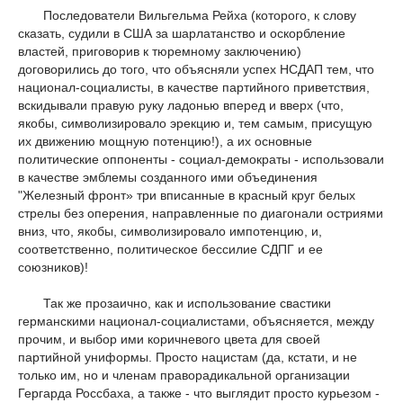
Последователи Вильгельма Рейха (которого, к слову
сказать, судили в США за шарлатанство и оскорбление
властей, приговорив к тюремному заключению)
договорились до того, что объясняли успех НСДАП тем, что
национал-социалисты, в качестве партийного приветствия,
вскидывали правую руку ладонью вперед и вверх (что,
якобы, символизировало эрекцию и, тем самым, присущую
их движению мощную потенцию!), а их основные
политические оппоненты - социал-демократы - использовали
в качестве эмблемы созданного ими объединения
"Железный фронт» три вписанные в красный круг белых
стрелы без оперения, направленные по диагонали остриями
вниз, что, якобы, символизировало импотенцию, и,
соответственно, политическое бессилие СДПГ и ее
союзников)!
Так же прозаично, как и использование свастики
германскими национал-социалистами, объясняется, между
прочим, и выбор ими коричневого цвета для своей
партийной униформы. Просто нацистам (да, кстати, и не
только им, но и членам праворадикальной организации
Гергарда Россбаха, а также - что выглядит просто курьезом -