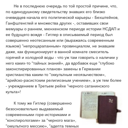
Не в последнюю очередь по той простой причине, что,
по единодушному свидетельству знавших его близко
очевидцев начала его политической карьеры - Бехштейнов,
Ганфштенглей и множества других -, оставивших свои
мемуары о раннем, мюнхенском периоде истории НСДАП и
ее будущего вождя - Гитлер в описываемый период был
совершенно неотесанным или (выражаясь современным
языком) "непроцарапанным» провинциалом, не знавшим
даже, как функционирует в ванной комнате смеситель
горячей и холодной воды - что уж там говорить о наличии у
него каких-то "тайных знаний», да вдобавок еще "глубоко
законспирированных планов» замены в Германии
христианства каким-то "оккультным неоязычеством»,
"арийско-расистским религиозным учением», а уж тем более
- учреждением в Третьем рейхе "черного сатанинского
культа»!
К тому же Гитлер (совершенно
безосновательно выдаваемый
современными горе-историками и
"конспирологами» за "черного мага»,
"оккультного мессию», "адепта темных