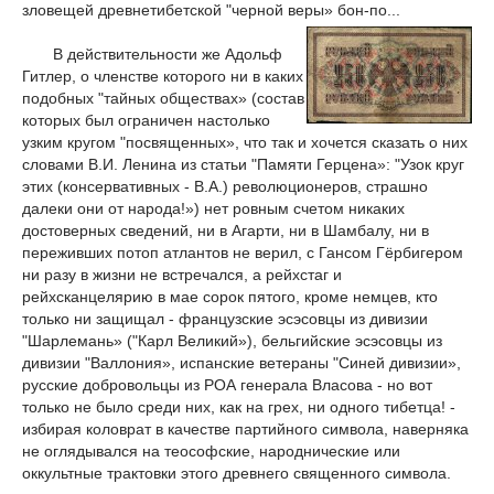
зловещей древнетибетской "черной веры» бон-по...
В действительности же Адольф
Гитлер, о членстве которого ни в каких
подобных "тайных обществах» (состав
которых был ограничен настолько
узким кругом "посвященных», что так и хочется сказать о них
словами В.И. Ленина из статьи "Памяти Герцена»: "Узок круг
этих (консервативных - В.А.) революционеров, страшно
далеки они от народа!») нет ровным счетом никаких
достоверных сведений, ни в Агарти, ни в Шамбалу, ни в
переживших потоп атлантов не верил, с Гансом Гёрбигером
ни разу в жизни не встречался, а рейхстаг и
рейхсканцелярию в мае сорок пятого, кроме немцев, кто
только ни защищал - французские эсэсовцы из дивизии
"Шарлемань» ("Карл Великий»), бельгийские эсэсовцы из
дивизии "Валлония», испанские ветераны "Синей дивизии»,
русские добровольцы из РОА генерала Власова - но вот
только не было среди них, как на грех, ни одного тибетца! -
избирая коловрат в качестве партийного символа, наверняка
не оглядывался на теософские, народнические или
оккультные трактовки этого древнего священного символа.