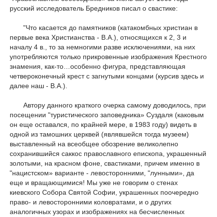
русский исследователь Бредников писал о свастике:
"Что касается до памятников (катакомбных христиан в
первые века Христианства - В.А.), относящихся к 2, 3 и
началу 4 в., то за немногими разве исключениями, на них
употребляются только прикровенные изображения Крестного
знамения, как-то…особенно фигура, представляющая
четвероконечный крест с загнутыми концами (курсив здесь и
далее наш - В.А.).
Автору данного краткого очерка самому доводилось, при
посещении "туристического заповедника» Суздаля (каковым
он еще оставался, по крайней мере, в 1983 году) видеть в
одной из тамошних церквей (являвшейся тогда музеем)
выставленный на всеобщее обозрение великолепно
сохранившийся саккос православного епископа, украшенный
золотыми, на красном фоне, свастиками, причем именно в
"нацистском» варианте - левосторонними, "лунными», да
еще и вращающимися! Мы уже не говорим о стенах
киевского Собора Святой Софии, украшенных поочередно
право- и левосторонними коловратами, и о других
аналогичных узорах и изображениях на бесчисленных