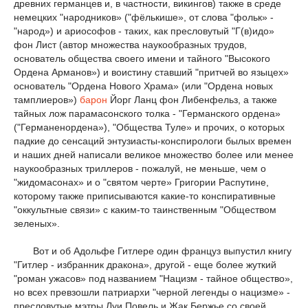
древних германцев и, в частности, викингов) также в среде
немецких "народников» ("фёлькише», от слова "фольк» -
"народ») и ариософов - таких, как пресловутый "Г(в)идо»
фон Лист (автор множества наукообразных трудов,
основатель общества своего имени и тайного "Высокого
Ордена Арманов») и воистину ставший "притчей во языцех»
основатель "Ордена Нового Храма» (или "Ордена новых
тамплиеров»)
барон
Йорг Ланц фон Либенфельз, а также
тайных лож парамасонского толка - "Германского ордена»
("Германенордена»), "Общества Туле» и прочих, о которых
падкие до сенсаций энтузиасты-конспирологи былых времен
и наших дней написали великое множество более или менее
наукообразных триллеров - пожалуй, не меньше, чем о
"жидомасонах» и о "святом черте» Григории Распутине,
которому также приписываются какие-то конспиративные
"оккультные связи» с каким-то таинственным "Обществом
зеленых».
Вот и об Адольфе Гитлере один француз выпустил книгу
"Гитлер - избранник дракона», другой - еще более жуткий
"роман ужасов» под названием "Нацизм - тайное общество»,
но всех превзошли патриархи "черной легенды о нацизме» -
пресловутые мэтры Луи Повель и Жак Бержье со своей