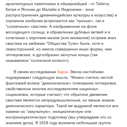
архитектурных памятниках в обширнейшей - от Тибета,
Китая и Японии до Малайи и Индонезии - зоне
распространения древнеиндийских культуры и искусства) в
огромном изобилии встречаются как "лунные», так и
"солнечные» свастики. А изображенная на фоне
восходящего солнца, в обрамлении дубовых ветвей и в
сочетании с коротким мечом (или кинжалом) острием вниз
свастика на эмблеме "Общества Туле» была, хотя и
левосторонней, но имела совершенно иную форму, чем
гитлеровская, и дугообразно загнутые концы (так
называемое "солнечное колесо»).
В своем исследовании
барон
Эвола настойчиво
подчеркивает следующую мысль: "Можно считать чистой
фантазией всякое "демоническое» толкование гитлеризма,
свойственное многим исследователям национал-
социализма, которые считают, что обратное движение
свастики является непредумышленным, но явным знаком
демонического характера. Такой же выдумкой являются все
намеки на "оккультную», инициатическую или
контринициатическую подоплеку (мы утверждаем это со
знанием дела). В 1918 году возникла небольшая группа