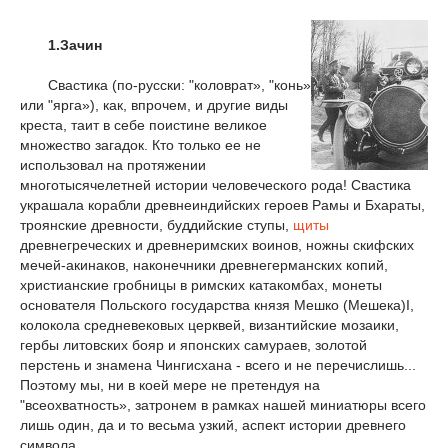
1.Зачин
Свастика (по-русски: "коловрат», "конь»
или "ярга»), как, впрочем, и другие виды
креста, таит в себе поистине великое
множество загадок. Кто только ее не
использовал на протяжении
многотысячелетней истории человеческого рода! Свастика
украшала корабли древнеиндийских героев Рамы и Бхараты,
троянские древности, буддийские ступы,
щиты
древнегреческих и древнеримских воинов, ножны скифских
мечей-акинаков, наконечники древнегерманских копий,
христианские гробницы в римских катакомбах, монеты
основателя Польского государства князя Мешко (Мешека)I,
колокола средневековых церквей, византийские мозаики,
гербы литовских бояр и японских самураев, золотой
перстень и знамена Чингисхана - всего и не перечислишь...
Поэтому мы, ни в коей мере не претендуя на
"всеохватность», затронем в рамках нашей миниатюры всего
лишь один, да и то весьма узкий, аспект истории древнего
символа.