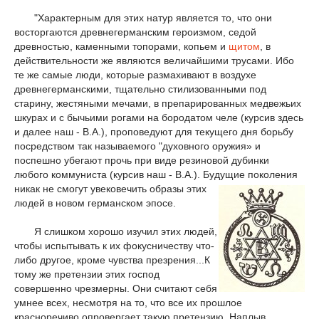
"Характерным для этих натур является то, что они
восторгаются древнегерманским героизмом, седой
древностью, каменными топорами, копьем и
щитом
, в
действительности же являются величайшими трусами. Ибо
те же самые люди, которые размахивают в воздухе
древнегерманскими, тщательно стилизованными под
старину, жестяными мечами, в препарированных медвежьих
шкурах и с бычьими рогами на бородатом челе (курсив здесь
и далее наш - В.А.), проповедуют для текущего дня борьбу
посредством так называемого "духовного оружия» и
поспешно убегают прочь при виде резиновой дубинки
любого коммуниста (курсив наш - В.А.). Будущие поколения
никак не смогут
увековечить образы этих
людей в новом германском эпосе.
Я слишком хорошо изучил этих людей,
чтобы испытывать к их фокусничеству что-
либо другое, кроме чувства презрения...К
тому же претензии этих господ
совершенно чрезмерны. Они считают себя
умнее всех, несмотря на то, что все их прошлое
красноречиво опровергает такую претензию. Наплыв