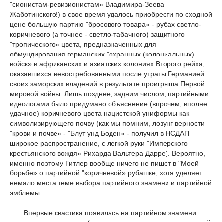
"сионистам-ревизионистам» Владимира-Зеева
Жаботинского!) в свое время удалось приобрести по сходной
цене большую партию "бросового товара» - рубах светло-
коричневого (а точнее - светло-табачного) защитного
"тропического» цвета, предназначенных для
обмундирования германских "охранных (колониальных)
войск» в африканских и азиатских колониях Второго рейха,
оказавшихся невостребованными после утраты Германией
своих заморских владений в результате проигрыша Первой
мировой войны. Лишь позднее, задним числом, партийными
идеологами было придумано объяснение (впрочем, вполне
удачное) коричневого цвета нацистской униформы как
символизирующего почву (как мы помним, лозунг верности
"крови и почве» - "Блут унд Боден» - получил в НСДАП
широкое распространение, с легкой руки "Имперского
крестьянского вождя» Рихарда Вальтера Дарре). Вероятно,
именно поэтому Гитлер вообще ничего не пишет в "Моей
борьбе» о партийной "коричневой» рубашке, хотя уделяет
немало места теме выбора партийного знамени и партийной
эмблемы.
Впервые свастика появилась на партийном знамени