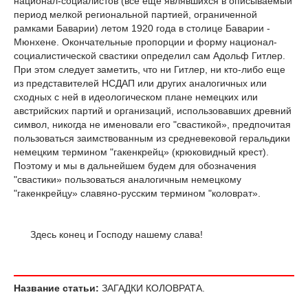
национал-социалистов (все еще являвшихся в описываемый
период мелкой региональной партией, ограниченной
рамками Баварии) летом 1920 года в столице Баварии -
Мюнхене. Окончательные пропорции и форму национал-
социалистической свастики определил сам Адольф Гитлер.
При этом следует заметить, что ни Гитлер, ни кто-либо еще
из представителей НСДАП или других аналогичных или
сходных с ней в идеологическом плане немецких или
австрийских партий и организаций, использовавших древний
символ, никогда не именовали его "свастикой», предпочитая
пользоваться заимствованным из средневековой геральдики
немецким термином "гакенкрейц» (крюковидный крест).
Поэтому и мы в дальнейшем будем для обозначения
"свастики» пользоваться аналогичным немецкому
"гакенкрейцу» славяно-русским термином "коловрат».
Здесь конец и Господу нашему слава!
Название статьи:
ЗАГАДКИ КОЛОВРАТА.