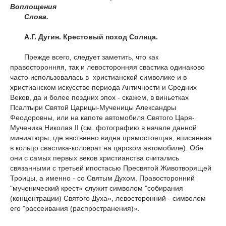
Воплощения
Слова.
А.Г. Дугин. Крестовый поход Солнца.
Прежде всего, следует заметить, что как
правосторонняя, так и левосторонняя свастика одинаково
часто использовалась в христианской символике и в
христианском искусстве периода Античности и Средних
Веков, да и более поздних эпох - скажем, в виньетках
Псалтыри Святой Царицы-Мученицы Александры
Феодоровны, или на капоте автомобиля Святого Царя-
Мученика Николая II (см. фотографию в начале данной
миниатюры, где явственно видна прямостоящая, вписанная
в кольцо свастика-коловрат на царском автомобиле). Обе
они с самых первых веков христианства считались
связанными с третьей ипостасью Пресвятой Животворящей
Троицы, а именно - со Святым Духом. Правосторонний
"мученический крест» служит символом "собирания
(концентрации) Святого Духа», левосторонний - символом
его "рассеивания (распространения)».