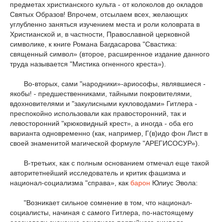
предметах христианского культа - от колоколов до окладов
Святых Образов! Впрочем, отсылаем всех, желающих
углубленно заняться изучением места и роли коловрата в
Христианской и, в частности, Православной церковной
символике, к книге Романа Багдасарова "Свастика:
священный символ» (второе, расширенное издание данного
труда называется "Мистика огненного креста»).
Во-вторых, сами "народники»-ариософы, являвшиеся -
якобы! - предшественниками, тайными покровителями,
вдохновителями и "закулисными кукловодами» Гитлера -
преспокойно использовали как правосторонний, так и
левосторонний "крюковидный крест», а иногда - оба его
варианта одновременно (как, например, Г(в)идо фон Лист в
своей знаменитой магической формуле "АРЕГИСОСУР»).
В-третьих, как с полным основанием отмечал еще такой
авторитетнейший исследователь и критик фашизма и
национал-социализма "справа», как
барон
Юлиус Эвола:
"Возникает сильное сомнение в том, что национал-
социалисты, начиная с самого Гитлера, по-настоящему