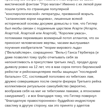
мистической фэнтэзи "Утро магов»! Именно с их легкой руки
пошли гулять по страницам популярной
"конспирологической» литературы, призванной вскрыть
"сатанинские корни нацизма», лишенные всякой
исторической основы досужие домыслы о том, что Гитлер
был якобы связан с подземным царством Агарти (Аггарти,
Агарттой, Агартхой или Агартой), "Королем ужаса»,
потомками переживших всемирный потоп атлантов, что он
приносил человеческие жертвы, часами выслушивал
поучения изобретателя "теории мирового льда»
("Вельтайслере», сокращенно: "Вель») Ганса Гёрбигера (и
даже позволял тому грубо отчитывать себя за
непонятливость в присутствии третьих лиц!), продал душу
дьяволу ровно на 12 лет, что в мае сорок пятого берлинский
рейхстаг и рейхсканцелярию якобы защищал "последний
батальон» СС, состоявший поголовно из тибетских лам,
дружно совершивших после смерти фюрера Третьего рейха
коллективное ритуальное самоубийство (вероятно,
вообразив себя на миг не тибетскими ламами, а японскими
самураями!) - и все благодаря тому, что Гитлер повернул
"благодатную правостороннюю» буддийско-индуистскую
свастику в другую сторону, как это принято у адептов