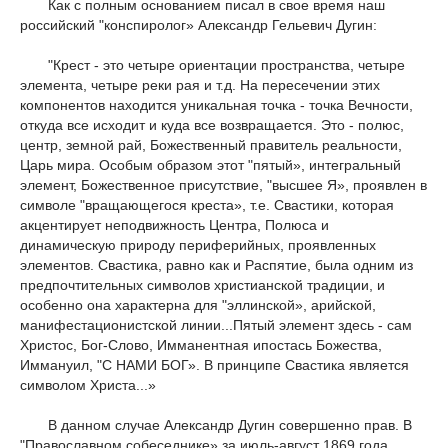
Как с полным основанием писал в свое время наш
российский "конспиролог» Александр Гельевич Дугин:
"Крест - это четыре ориентации пространства, четыре
элемента, четыре реки рая и т.д. На пересечении этих
компонентов находится уникальная точка - точка Вечности,
откуда все исходит и куда все возвращается. Это - полюс,
центр, земной рай, Божественный правитель реальности,
Царь мира. Особым образом этот "пятый», интегральный
элемент, Божественное присутствие, "высшее Я», проявлен в
символе "вращающегося креста», т.е. Свастики, которая
акцентирует неподвижность Центра, Полюса и
динамическую природу периферийных, проявленных
элементов. Свастика, равно как и Распятие, была одним из
предпочтительных символов христианской традиции, и
особенно она характерна для "эллинской», арийской,
манифестационистской линии...Пятый элемент здесь - сам
Христос, Бог-Слово, Имманентная ипостась Божества,
Иммануил, "С НАМИ БОГ». В принципе Свастика является
символом Христа...»
В данном случае Александр Дугин совершенно прав. В
"Православном собеседнике» за июль-август 1869 года