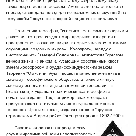
Немалое значение придавали этому сакральному знаку
также оккультисты и теософы. Именно это обстоятельство
впоследствии дало повод для всевозможных спекуляций на
тему якобы "оккультных» корней национал-социализма.
По мнению теософов, "свастика...есть символ энергии и
движения, которое создает мир, прорывая отверстия в
пространстве…создавая вихри, которые являются атомами,
служащими созданию миров». "Коловрат», наряду с
шестиконечной "звездой Соломона», египетским "крестом
вечной жизни» ("анхом»), кусающим собственный хвост
змеем Уроборосом и буддийско-индуистским знаком
Творения "Ом», или "Аум», вошел в качестве элемента в
эмблему Теософического общества, а также в личную
эмблему основательницы современной теософии - Е.П.
Блаватской, и украшал практически все теософские
печатные издания. Так, например, знак коловрата
присутствовал на титульном листе журнала немецких
теософов "Цветы лотоса», издававшегося в "прусско-
германском» Втором рейхе Гогенцоллернов в 1892-1900 гг.
Свастика-коловрат в период между
двумя мировыми войнами использовалась в