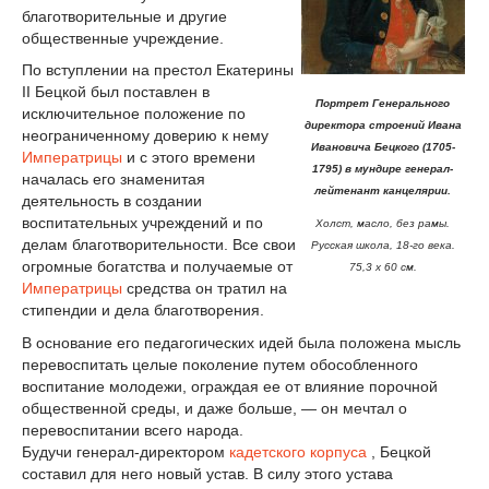
благотворительные и другие
общественные учреждение.
По вступлении на престол Екатерины
II Бецкой был поставлен в
Портрет Генерального
исключительное положение по
директора строений Ивана
неограниченному доверию к нему
Ивановича Бецкого (1705-
Императрицы
и с этого времени
1795) в мундире генерал-
началась его знаменитая
лейтенант канцелярии.
деятельность в создании
воспитательных учреждений и по
Холст, масло, без рамы.
делам благотворительности. Все свои
Русская школа, 18-го века.
огромные богатства и получаемые от
75,3 х 60 см.
Императрицы
средства он тратил на
стипендии и дела благотворения.
В основание его педагогических идей была положена мысль
перевоспитать целые поколение путем обособленного
воспитание молодежи, ограждая ее от влияние порочной
общественной среды, и даже больше, — он мечтал о
перевоспитании всего народа.
Будучи генерал-директором
кадетского корпуса
, Бецкой
составил для него новый устав. В силу этого устава