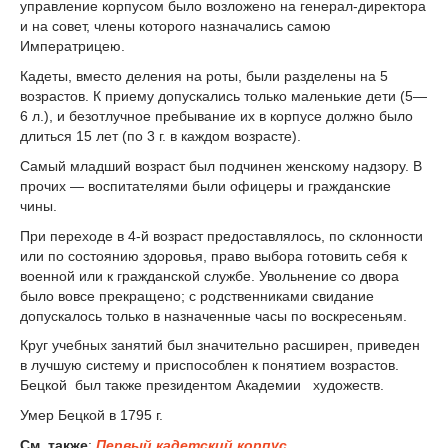
управление корпусом было возложено на генерал-директора
и на совет, члены которого назначались самою
Императрицею.
Кадеты, вместо деления на роты, были разделены на 5
возрастов. К приему допускались только маленькие дети (5—
6 л.), и безотлучное пребывание их в корпусе должно было
длиться 15 лет (по 3 г. в каждом возрасте).
Самый младший возраст был подчинен женскому надзору. В
прочих — воспитателями были офицеры и гражданские
чины.
При переходе в 4-й возраст предоставлялось, по склонности
или по состоянию здоровья, право выбора готовить себя к
военной или к гражданской службе. Увольнение со двора
было вовсе прекращено; с родственниками свидание
допускалось только в назначенные часы по воскресеньям.
Круг учебных занятий был значительно расширен, приведен
в лучшую систему и приспособлен к понятием возрастов.
Бецкой был также президентом Академии художеств.
Умер Бецкой в 1795 г.
См. также
:
Первый кадетский корпус.