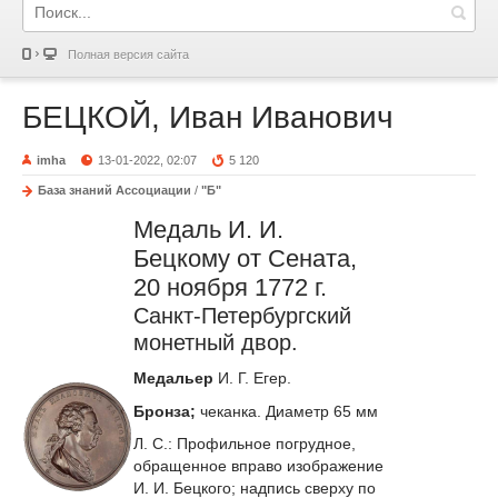
Полная версия сайта
БЕЦКОЙ, Иван Иванович
imha
13-01-2022, 02:07
5 120
База знаний Ассоциации
/
"Б"
Медаль И. И.
Бецкому от Сената,
20 ноября 1772 г.
Санкт-Петербургский
монетный двор.
Медальер
И. Г. Егер.
Бронза;
чеканка. Диаметр 65 мм
Л. C.:
Профильное погрудное,
обращенное вправо изображение
И. И. Бецкого; надпись сверху по