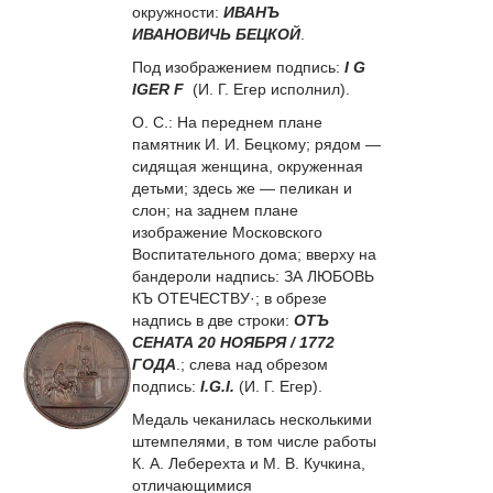
окружности:
ИВАНЪ
ИВАНОВИЧЬ БЕЦКОЙ
.
Под изображением подпись:
I G
IGER F
(И. Г. Егер исполнил).
О. C.:
На переднем плане
памятник И. И. Бецкому; рядом —
сидящая женщина, окруженная
детьми; здесь же — пеликан и
слон; на заднем плане
изображение Московского
Воспитательного дома; вверху на
бандероли надпись:
ЗА ЛЮБОВЬ
КЪ ОТЕЧЕСТВУ·
; в обрезе
надпись в две строки:
ОТЪ
СЕНАТА 20 НОЯБРЯ / 1772
ГОДА
.
; слева над обрезом
подпись:
I.G.I.
(И. Г. Егер).
Медаль чеканилась несколькими
штемпелями, в том числе работы
К. А. Леберехта и М. В. Кучкина,
отличающимися