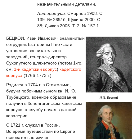
незначительными деталями.
Литература:
Смирнов 1908. С.
139. № 269/ б; Щукина 2000. С.
88; Дьяков 2005. Т. 2. № 157.1.
БЕЦКОЙ, Иван Иванович, знаменитый
сотрудник Екатерины II по части
устроение воспитательных
заведений, генерал-директор
Сухопутного шляхетного (потом 1-го,
см.
1-й кадетский корпус
)
кадетского
корпуса
(1766-1773 г.).
Родился в 1704 г. в Стокгольме,
будучи побочным сыном кн. И. Ю.
Трубецкого, военное образование
И.И. Бецкой
получил в Копенгагенском кадетском
корпусе, а службу начал в датской
кавалерии.
С 1721 г. служил в России.
Во время путешествий по Европе
основательно изучил