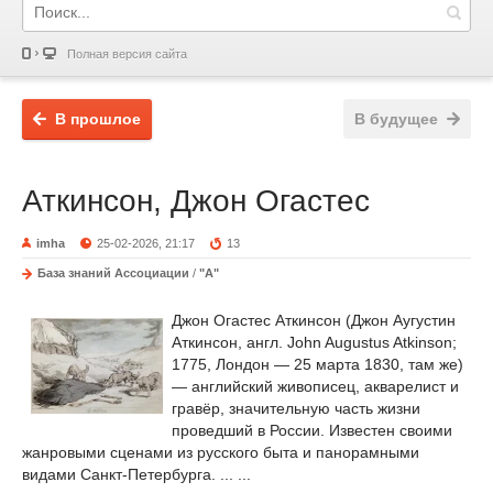
Полная версия сайта
В прошлое
В будущее
Аткинсон, Джон Огастес
imha
25-02-2026, 21:17
13
База знаний Ассоциации
/
"А"
Джон Огастес Аткинсон (Джон Аугустин
Аткинсон, англ. John Augustus Atkinson;
1775, Лондон — 25 марта 1830, там же)
— английский живописец, акварелист и
гравёр, значительную часть жизни
проведший в России. Известен своими
жанровыми сценами из русского быта и панорамными
видами Санкт-Петербурга. ... ...