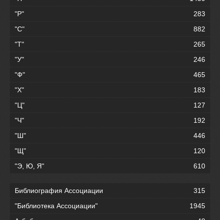
"Р"
283
"С"
882
"Т"
265
"У"
246
"Ф"
465
"Х"
183
"Ц"
127
"Ч"
192
"Ш"
446
"Щ"
120
"Э, Ю, Я"
610
Библиография Ассоциации
315
"Библиотека Ассоциации"
1945