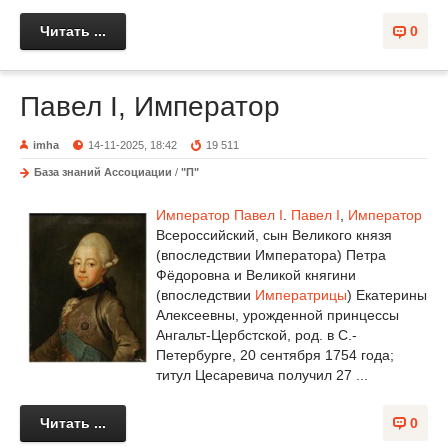
Читать ...
0
Павел I, Император
imha
14-11-2025, 18:42
19 511
База знаний Ассоциации
/
"П"
Император
Павел I
.
Павел I
,
Император
Всероссийский, сын Великого князя
(впоследствии Императора) Петра
Фёдоровна и Великой княгини
(впоследствии
Императрицы
) Екатерины
Алексеевны, урожденной принцессы
Ангальт-Цербстской, род. в С.-
Петербурге, 20 сентября 1754 года;
титул Цесаревича получил 27 ...
Читать ...
0