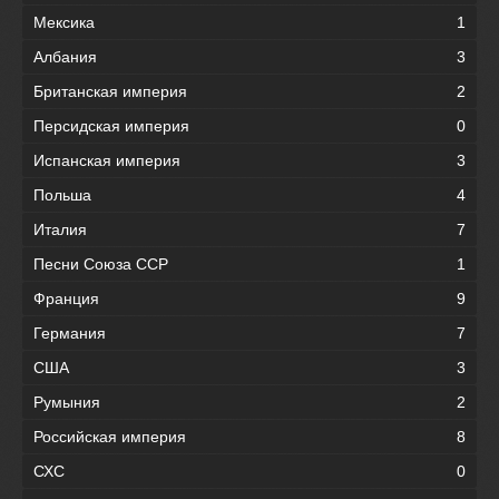
Мексика
1
Албания
3
Британская империя
2
Персидская империя
0
Испанская империя
3
Польша
4
Италия
7
Песни Союза ССР
1
Франция
9
Германия
7
США
3
Румыния
2
Российская империя
8
СХС
0