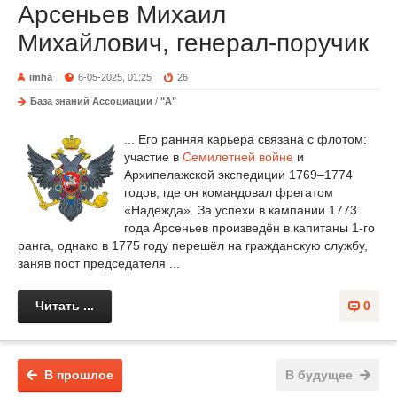
Арсеньев Михаил
Михайлович, генерал-поручик
imha
6-05-2025, 01:25
26
База знаний Ассоциации
/
"А"
... Его ранняя карьера связана с флотом:
участие в
Семилетней войне
и
Архипелажской экспедиции 1769–1774
годов, где он командовал фрегатом
«Надежда». За успехи в кампании 1773
года Арсеньев произведён в капитаны 1-го
ранга, однако в 1775 году перешёл на гражданскую службу,
заняв пост председателя ...
Читать ...
0
В прошлое
В будущее