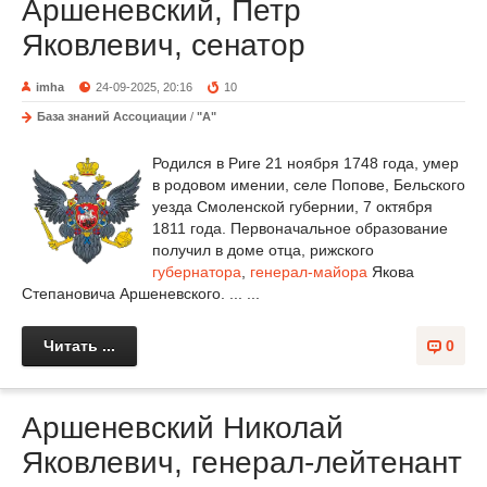
Аршеневский, Петр
Яковлевич, сенатор
imha
24-09-2025, 20:16
10
База знаний Ассоциации
/
"А"
Родился в Риге 21 ноября 1748 года, умер
в родовом имении, селе Попове, Бельского
уезда Смоленской губернии, 7 октября
1811 года. Первоначальное образование
получил в доме отца, рижского
губернатора
,
генерал-майора
Якова
Степановича Аршеневского. ... ...
Читать ...
0
Аршеневский Николай
Яковлевич, генерал-лейтенант