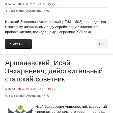
imha
30-08-2025, 23:25
25
База знаний Ассоциации
/
"А"
Николай Яковлевич Аршеневский (1743–1802) принадлежал
к знатному дворянскому роду еврейского и смоленского
происхождения, восходящему к середине XVII века. ... ...
Читать ...
0
Аршеневский, Исай
Захарьевич, действительный
статский советник
imha
30-08-2025, 22:57
15
База знаний Ассоциации
/
"А"
Исай Захарьевич Аршеневский, карьерный
чиновник регионального уровня, периода