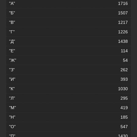
"А"
1716
"Б"
1507
"В"
1217
"Г"
1226
"Д"
1438
"Е"
114
"Ж"
54
"З"
262
"И"
393
"К"
1030
"Л"
295
"М"
419
"Н"
185
"О"
547
"П"
1430