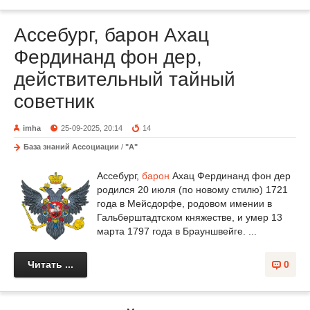
Ассебург, барон Ахац
Фердинанд фон дер,
действительный тайный
советник
imha
25-09-2025, 20:14
14
База знаний Ассоциации
/
"А"
Ассебург,
барон
Ахац Фердинанд фон дер
родился 20 июля (по новому стилю) 1721
года в Мейсдорфе, родовом имении в
Гальберштадтском княжестве, и умер 13
марта 1797 года в Брауншвейге. ...
Читать ...
0