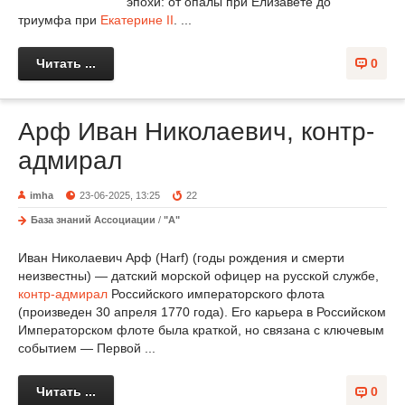
эпохи: от опалы при Елизавете до
триумфа при
Екатерине II
. ...
Читать ...
0
Арф Иван Николаевич, контр-
адмирал
imha
23-06-2025, 13:25
22
База знаний Ассоциации
/
"А"
Иван Николаевич Арф (Harf) (годы рождения и смерти
неизвестны) — датский морской офицер на русской службе,
контр-адмирал
Российского императорского флота
(произведен 30 апреля 1770 года). Его карьера в Российском
Императорском флоте была краткой, но связана с ключевым
событием — Первой ...
Читать ...
0