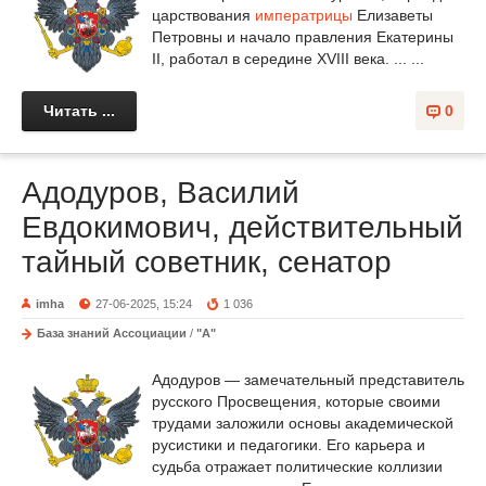
царствования
императрицы
Елизаветы
Петровны и начало правления Екатерины
II, работал в середине XVIII века. ... ...
Читать ...
0
Адодуров, Василий
Евдокимович, действительный
тайный советник, сенатор
imha
27-06-2025, 15:24
1 036
База знаний Ассоциации
/
"А"
Адодуров — замечательный представитель
русского Просвещения, которые своими
трудами заложили основы академической
русистики и педагогики. Его карьера и
судьба отражает политические коллизии