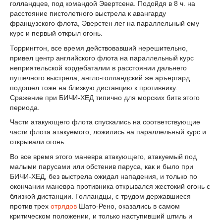
голландцев, под командой Эвертсена. Подойдя в 8 ч. на
расстояние пистолетного выстрела к авангарду
французского флота, Эверстен лег на параллельный ему
курс и первый открыл огонь.
Торрингтон, все время действовавший нерешительно,
привел центр английского флота на параллельный курс
неприятельской кордебаталии в расстоянии дальнего
пушечного выстрела, англо-голландский же аръергард
подошел тоже на близкую дистанцию к противнику.
Сражение при БИЧИ-ХЕД типично для морских битв этого
периода.
Части атакующего флота спускались на соответствующие
части флота атакуемого, ложились на параллельный курс и
открывали огонь.
Во все время этого маневра атакующего, атакуемый под
малыми парусами или обстенив паруса, как и было при
БИЧИ-ХЕД, без выстрела ожидал нападения, и только по
окончании маневра противника открывался жестокий огонь с
близкой дистанции. Голландцы, с трудом державшиеся
против трех
отрядов
Шато-Рено, оказались в самом
критическом положении, и только наступивший штиль и