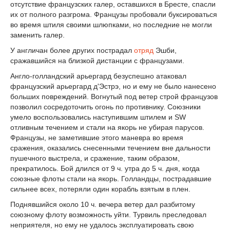
отсутствие французских галер, оставшихся в Бресте, спасли
их от полного разгрома. Французы пробовали буксироваться
во время штиля своими шлюпками, но последние не могли
заменить галер.
У англичан более других пострадал
отряд
Эшби,
сражавшийся на близкой дистанции с французами.
Англо-голландский арьергард безуспешно атаковал
французский арьергард д'Эстрэ, но и ему не было нанесено
больших повреждений. Вогнутый под ветер строй французов
позволил сосредоточить огонь по противнику. Союзники
умело воспользовались наступившим штилем и SW
отливным течением и стали на якорь не убирая парусов.
Французы, не заметившие этого маневра во время
сражения, оказались снесенными течением вне дальности
пушечного выстрела, и сражение, таким образом,
прекратилось. Бой длился от 9 ч. утра до 5 ч. дня, когда
союзные флоты стали на якорь. Голландцы, пострадавшие
сильнее всех, потеряли один корабль взятым в плен.
Поднявшийся около 10 ч. вечера ветер дал разбитому
союзному флоту возможность уйти. Турвиль преследовал
неприятеля, но ему не удалось эксплуатировать свою