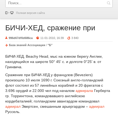
Полная версия сайта
БИЧИ-ХЕД, сражение при
996d67df0d686ca
11-01-2010, 16:39
3 840
База знаний Ассоциации
/
"Б"
БИЧИ-ХЕД, Beachy Head, мыс на южном берегу Англии,
находящийся на широте 50° 45' с. и долготе 0°25' в. от
Гринвича.
Сражение при БИЧИ-ХЕД у французов (Beveziers)
произошло 10 июля 1690 г. Союзный англо-голландский
флот состоял из 57 линейных кораблей и 20 фрегатов с
3.696 орудий и 22.000 чел под началом
адмирала
Герберта
гр. Торрингтона, командовавшего английскою
кордебаталией; голландским авангардом командовал
адмирал
Эвертсен, смешанным арьергардом –
адмирал
Руссель.