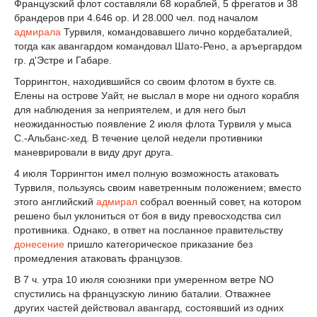
Французский флот составляли 68 кораблей, 5 фрегатов и 38
брандеров при 4.646 ор. И 28.000 чел. под началом
адмирала
Турвиля, командовавшего лично кордебаталией,
тогда как авангардом командовал Шато-Рено, а аръергардом
гр. д'Эстре и Габаре.
Торрингтон, находившийся со своим флотом в бухте св.
Елены на острове Уайт, не выслал в море ни одного корабля
для наблюдения за неприятелем, и для него был
неожиданностью появление 2 июля флота Турвиля у мыса
С.-Альбанс-хед. В течение целой недели противники
маневрировали в виду друг друга.
4 июля Торрингтон имел полную возможность атаковать
Турвиля, пользуясь своим наветренным положением; вместо
этого английский
адмирал
собрал военный совет, на котором
решено был уклониться от боя в виду превосходства сил
противника. Однако, в ответ на посланное правительству
донесение
пришло категорическое приказание без
промедления атаковать французов.
В 7 ч. утра 10 июля союзники при умеренном ветре NO
спустились на французскую линию баталии. Отважнее
других частей действовал авангард, состоявший из одних