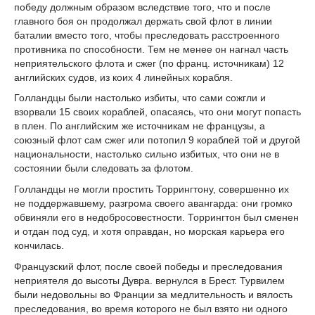
победу должным образом вследствие того, что и после
главного боя он продолжал держать свой флот в линии
баталии вместо того, чтобы преследовать расстроенного
противника по способности. Тем не менее он нагнал часть
неприятельского флота и сжег (по франц. источникам) 12
английских судов, из коих 4 линейных корабля.
Голландцы были настолько избиты, что сами сожгли и
взорвали 15 своих кораблей, опасаясь, что они могут попасть
в плен. По английским же источникам не французы, а
союзный флот сам сжег или потопил 9 кораблей той и другой
национальности, настолько сильно избитых, что они не в
состоянии были следовать за флотом.
Голландцы не могли простить Торрингтону, совершенно их
не поддержавшему, разгрома своего авангарда: они громко
обвиняли его в недобросовестности. Торрингтон был сменен
и отдан под суд, и хотя оправдан, но морская карьера его
кончилась.
Французский флот, после своей победы и преследования
неприятеля до высоты Дувра. вернулся в Брест. Турвилем
были недовольны во Франции за медлительность и вялость
преследования, во время которого не был взято ни одного