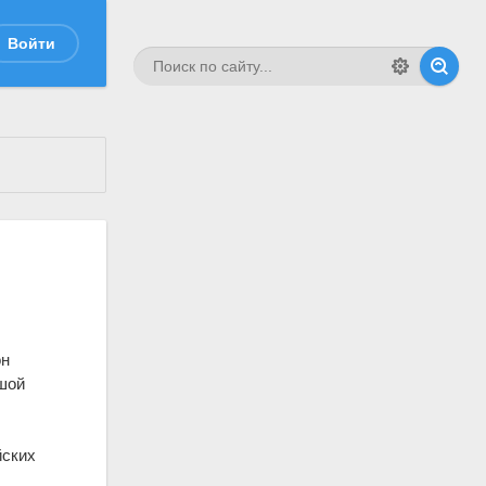
Войти
он
шой
йских