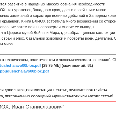
ется развитие в народных массах сознания необходимости
Х, как уроженец Западного края, дает в своей книге много
ьных замечаний о характере военных действий в Западном крае
 Германией. Книга БЛИОХ встретила много возражений со сторо
довавшие затем войны опровергли многие ее выводы.
л в Цюрихе музей Войны и Мира, где собрал ценные коллекции
 стран и эпох, батальной живописи и портреты воен. деятелей. 
м мира.
 в техническом, политическом и экономическом отношениях". С
ushchaiavo00bloc.pdf
[29.75 Mb] (cкачиваний: 81)
pbudushchaiavo00bloc.pdf
или дополняющая информация к статье, пришлите пожалуйста.
, персональных сообщений администратору или автору статьи!
ИОХ, Иван Станиславович"