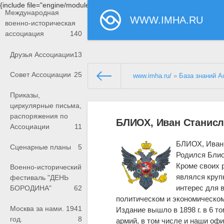
{include file="engine/modules/saperu/head.php"}
Международная
WWW.IMHA.RU
военно-историческая
ассоциация
140
Друзья Ассоциации
13
Совет Ассоциации
25
www.imha.ru/
»
База знаний А
Приказы,
циркулярные письма,
распоряжения по
БЛИОХ, Иван Станис
Ассоциации
11
БЛИОХ, Иван 
Сценарные планы
5
Родился Блиох
Кроме своих 
Военно-исторический
являлся круп
фестиваль "ДЕНЬ
интерес для 
БОРОДИНА"
62
политическом и экономическом
Москва за нами. 1941
Издание вышло в 1898 г. в 6 т
год.
8
армий, в том числе и наши оф