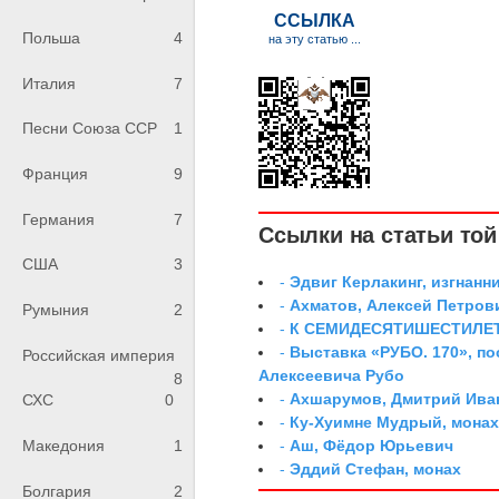
Польша
4
Италия
7
Песни Союза ССР
1
Франция
9
Германия
7
Ссылки на статьи той 
США
3
-
Эдвиг Керлакинг, изгнанн
-
Ахматов, Алексей Петров
Румыния
2
-
К СЕМИДЕСЯТИШЕСТИЛЕ
-
Выставка «РУБО. 170», п
Российская империя
Алексеевича Рубо
8
-
Ахшарумов, Дмитрий Иван
СХС
0
-
Ку-Хуимне Мудрый, мона
-
Аш, Фёдор Юрьевич
Македония
1
-
Эддий Стефан, монах
Болгария
2