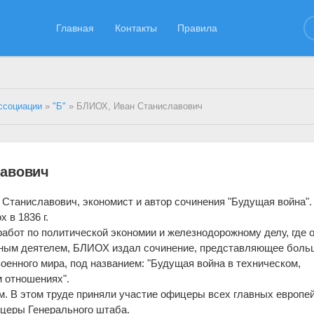
Главная
Контакты
Правила
ссоциации
»
"Б"
» БЛИОХ, Иван Станиславович
лавович
Станиславович, экономист и автор сочинения "Будущая война".
 в 1836 г.
работ по политической экономии и железнодорожному делу, где 
ным деятелем, БЛИОХ издал сочинение, представляющее боль
военного мира, под названием: "Будущая война в техническом,
 отношениях".
ом. В этом труде приняли участие офицеры всех главных европе
ицеры Генерального штаба.