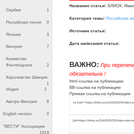
Название статьи:
БЛИОХ, Иван
Сербия
1
Категория темы:
Российская и
Российская песня
0
Источник статьи:
Япония
3
Дата написания статьи:
Венгрия
7
Княжество
ВАЖНО:
При перепеч
Финляндское
2
обязательна !
Королевство Швеция
html-ссылка на публикацию
1
BB-ссылка на публикацию
Индия
2
Прямая ссылка на публикацию
Австро-Венгрия
8
English version
0
"ВЕСТИ" Ассоциации
1919