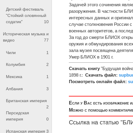
Задачей этого сочинения явля
Детский фестиваль
разоружения. В частности БЛИО
"Стойкий оловянный
интересных данных и оригинал
содатик"
10
случае столкновения России с
военных авторитетов, а после
Историческая музыка и
За год до смерти БЛИОХ откры
видео
77
оружия и обмундирования всех
зала музея посвящена деятеля
Чили
1
Умер БЛИОХ в 1901 г.
Колумбия
2
Скачать книгу
"Будущая война
1898 г.:
Скачать файл:
supbud
Мексика
1
Посмотреть онлайн файл:
su
Албания
3
Британская империя
Если у Вас есть изображение 
2
Можно с помощью комментариев
Персидская
империя
0
Ссылка на статью "БЛ
Испанская империя
3