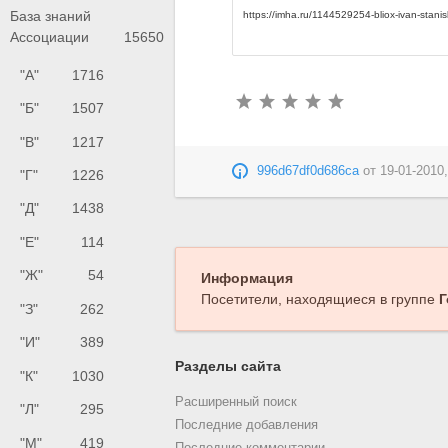
База знаний
Ассоциации
15650
"А"
1716
"Б"
1507
"В"
1217
996d67df0d686ca
от
19-01-2010,
"Г"
1226
"Д"
1438
"Е"
114
"Ж"
54
Информация
Посетители, находящиеся в группе
Г
"З"
262
"И"
389
Разделы сайта
"К"
1030
Расширенный поиск
"Л"
295
Последние добавления
"М"
419